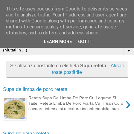
This site uses cookies from Google to deliver its services
and to analyze traffic. Your IP address and user-agent are
shared with Google along with performance and security
metrics to ensure quality of service, generate usage
statistics, and to detect and address abuse.
LEARN MORE
GOT IT
▼
Se afișează postările cu eticheta
Supa reteta
.
Afișați
toate postările
Supa de limba de porc reteta
›
Reteta Supa De Limba De Porc Cu Legume Si
Taitei Retete Limba De Porc Fiarta Cu Hrean Cu o
savoare intensa si o textura inconfundabila, sup...
Supa de gaina reteta