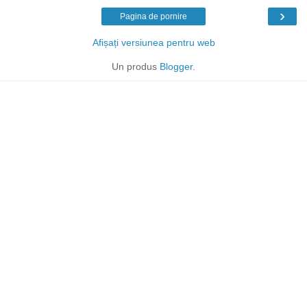
›
Pagina de pornire
Afișați versiunea pentru web
Un produs
Blogger
.