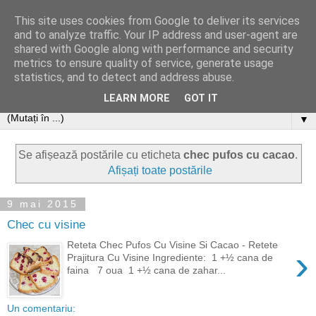
This site uses cookies from Google to deliver its services
and to analyze traffic. Your IP address and user-agent are
shared with Google along with performance and security
metrics to ensure quality of service, generate usage
statistics, and to detect and address abuse.
LEARN MORE
GOT IT
▼
Se afișează postările cu eticheta
chec pufos cu cacao
.
Afișați toate postările
9 mai 2015
Chec cu visine
Reteta Chec Pufos Cu Visine Si Cacao - Retete
›
Prajitura Cu Visine Ingrediente: 1 +½ cana de
faina 7 oua 1 +½ cana de zahar...
Un comentariu: