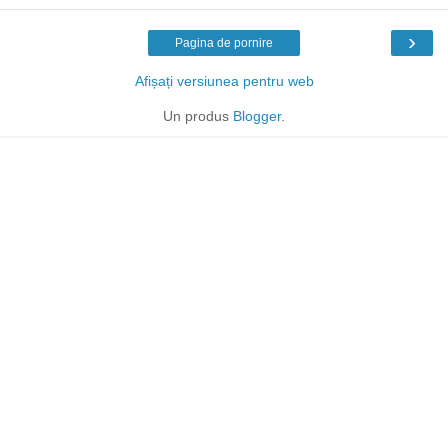
›
Pagina de pornire
Afișați versiunea pentru web
Un produs
Blogger
.