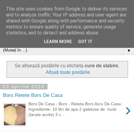
This site uses cookies from Google to deliver its services
and to analyze traffic. Your IP address and user-agent are
shared with Google along with performance and security
metrics to ensure quality of service, generate usage
statistics, and to detect and address abuse.
LEARN MORE
GOT IT
▼
Se afișează postările cu eticheta
cure de slabire
.
Afișați toate postările
23 aprilie 2013
Bors Retete Bors De Casa
›
Bors De Casa - Bors - Reteta Bors Acru De Casa
Ingrediente: 10 litri de apa 2 galetuse de husti
(tarate acrite) 3 c...