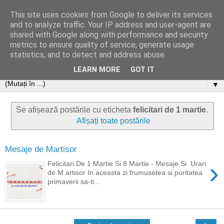
This site uses cookies from Google to deliver its services
and to analyze traffic. Your IP address and user-agent are
shared with Google along with performance and security
metrics to ensure quality of service, generate usage
statistics, and to detect and address abuse.
LEARN MORE
GOT IT
▼
Se afișează postările cu eticheta
felicitari de 1 martie
.
Afișați toate postările
Mesaje de Martisor
›
Felicitari De 1 Martie Si 8 Martie - Mesaje Si Urari
de M artisor In aceasta zi frumusetea si puritatea
primaverii sa-ti...