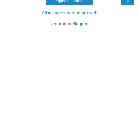
›
Pagina de pornire
Afișați versiunea pentru web
Un produs
Blogger
.