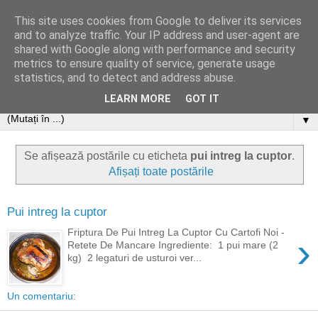
This site uses cookies from Google to deliver its services
and to analyze traffic. Your IP address and user-agent are
shared with Google along with performance and security
metrics to ensure quality of service, generate usage
statistics, and to detect and address abuse.
LEARN MORE
GOT IT
▼
Se afișează postările cu eticheta
pui intreg la cuptor
.
Afișați toate postările
Pui intreg la cuptor
Friptura De Pui Intreg La Cuptor Cu Cartofi Noi -
›
Retete De Mancare Ingrediente: 1 pui mare (2
kg) 2 legaturi de usturoi ver...
Un comentariu: