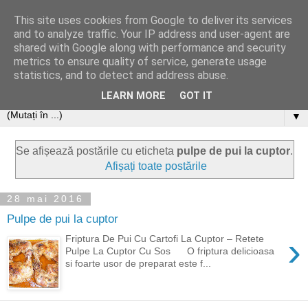
This site uses cookies from Google to deliver its services
and to analyze traffic. Your IP address and user-agent are
shared with Google along with performance and security
metrics to ensure quality of service, generate usage
statistics, and to detect and address abuse.
LEARN MORE
GOT IT
▼
Se afișează postările cu eticheta
pulpe de pui la cuptor
.
Afișați toate postările
28 mai 2016
Pulpe de pui la cuptor
›
Friptura De Pui Cu Cartofi La Cuptor – Retete
Pulpe La Cuptor Cu Sos O friptura delicioasa
si foarte usor de preparat este f...