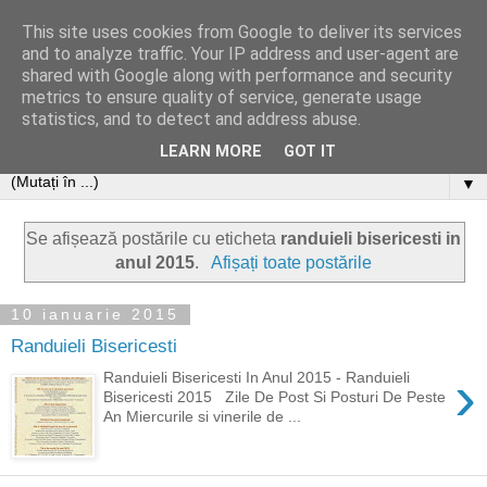
This site uses cookies from Google to deliver its services
and to analyze traffic. Your IP address and user-agent are
shared with Google along with performance and security
metrics to ensure quality of service, generate usage
statistics, and to detect and address abuse.
LEARN MORE
GOT IT
▼
Se afișează postările cu eticheta
randuieli bisericesti in
anul 2015
.
Afișați toate postările
10 ianuarie 2015
Randuieli Bisericesti
›
Randuieli Bisericesti In Anul 2015 - Randuieli
Bisericesti 2015 Zile De Post Si Posturi De Peste
An Miercurile si vinerile de ...