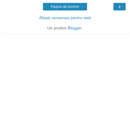
›
Pagina de pornire
Afișați versiunea pentru web
Un produs
Blogger
.