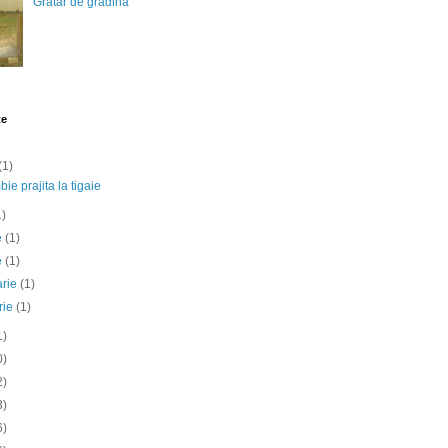
Gratar de gradina
te
(1)
ie prajita la tigaie
1)
ie
(1)
e
(1)
arie
(1)
rie
(1)
1)
0)
2)
3)
6)