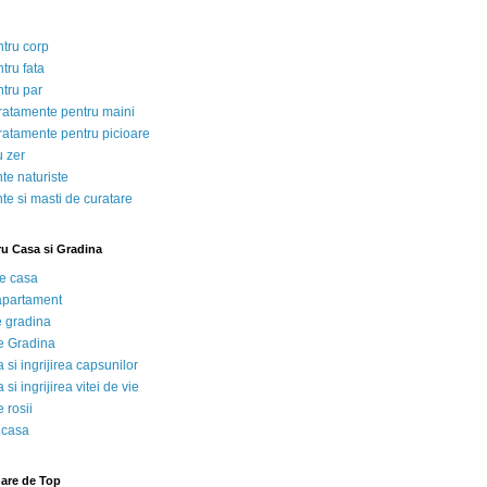
ntru corp
tru fata
ntru par
tratamente pentru maini
tratamente pentru picioare
u zer
te naturiste
te si masti de curatare
ru Casa si Gradina
de casa
 apartament
e gradina
e Gradina
 si ingrijirea capsunilor
 si ingrijirea vitei de vie
 rosii
 casa
nare de Top