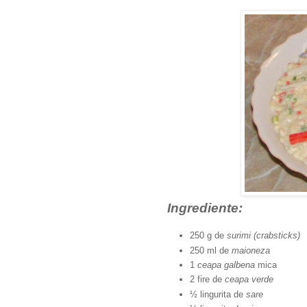
Ingrediente:
250 g de
surimi (crabsticks)
250 ml de
maioneza
1
ceapa galbena
mica
2 fire de
ceapa verde
½ lingurita de
sare