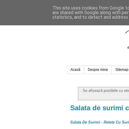
This site uses cookies from Google to 
are shared with Google along with per
statistics, and to detect and address
Acasă
Despre mine
Sitemap
Se afișează postările cu et
Salata de surimi 
Salata De Surimi - Retete Cu Sur