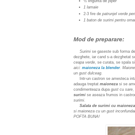
½ lingurita de
piper
1 lamaie
2-3 fire de
patrunjel verde pen
1 baton de surimi pentru orna
Mod de preparare:
Surimi
se gaseste sub forma d
dezghete, iar cand s-a dezghetat s
ceapa verde
, se curata, se spala s
aici:
maioneza la blender
.
Maione
un gust dulceag
.
Intr-un castron se amesteca int
adauga treptat
maioneza
si se am
condimenteaza dupa
gust
cu
sare
,
surimi
se aseaza frumos in castro
surimi
.
Salata de surimi cu maioneza
si maioneza cu un gust inconfundab
POFTA BUNA!