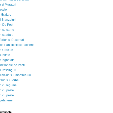
 si Muraturi
etete
si Gratare
i Branzeturi
i De Post
i cu carne
i stradale
Torturi si Deserturi
e Panificatie si Patiserie
e Craciun
munitate
e inghetata
aditionale de Pasti
 Dressinguri
esh-uri si Smoothie-uri
suri si Ciorbe
i cu legume
i cu paste
i cu peste
egetariene
rumusete