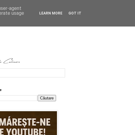
 user-agent
nerate usage
LEARN MORE
GOT IT
e