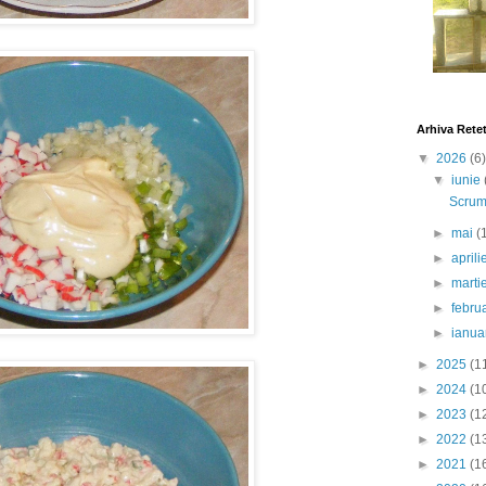
Arhiva Rete
▼
2026
(6)
▼
iunie
Scrumb
►
mai
(
►
april
►
marti
►
febru
►
ianua
►
2025
(1
►
2024
(1
►
2023
(1
►
2022
(1
►
2021
(1