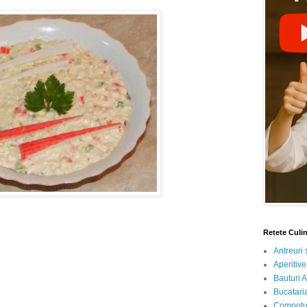
Retete Culi
Antreuri 
Aperitive
Bauturi A
Bucataria
Compotur