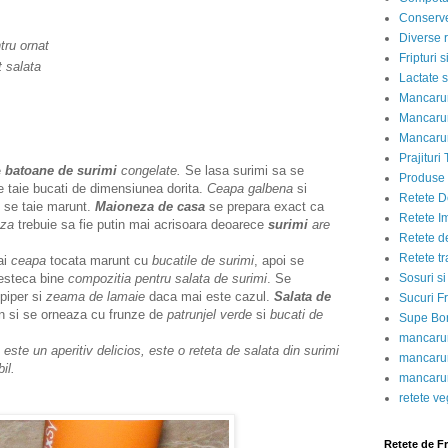
Conserve
Diverse r
tru ornat
Fripturi 
t salata
Lactate s
Mancarur
Mancarur
Mancarur
Prajituri 
e
batoane de surimi
congelate.
Se lasa surimi sa se
Produse d
e taie bucati de dimensiunea dorita.
Ceapa galbena
si
Retete D
i se taie marunt.
Maioneza de casa
se prepara exact ca
Retete I
za
trebuie sa fie putin mai acrisoara deoarece
surimi
are
Retete d
Retete tr
ai
ceapa
tocata marunt
cu
bucatile de surimi
, apoi se
Sosuri si
esteca bine
compozitia pentru salata de surimi
. Se
 piper si
zeama de lamaie
daca mai este cazul.
Salata de
Sucuri Fr
n si se orneaza cu frunze de
patrunjel verde
si
bucati de
Supe Bor
mancarur
este un aperitiv delicios, este o reteta de salata din surimi
mancarur
il.
mancarur
retete v
Retete de F