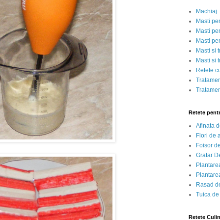
Machiaj
Masti pe
Masti pen
Masti pe
Masti si 
Masti si 
Retete c
Tratamen
Tratamen
Retete pent
Afinata 
Flori de
Foisor d
Gratar D
Plantarea
Plantarea
Rasad de
Tuica de
Retete Culi