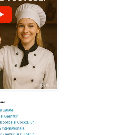
nare
si Salate
 si Garnituri
lcoolice si Cocktailuri
 Internationala
i Gemuri si Dulceturi