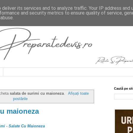
deliver its services and to analyze traffic. Your IP address and
formance and security metrics to ensure quality of service, ge
 abuse.
Caută pe sit
icheta
salata de surimi cu maioneza
.
Afișați toate
postările
cu maioneza
imi - Salate Cu Maioneza