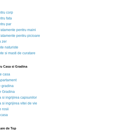
ntru corp
tru fata
ntru par
tratamente pentru maini
tratamente pentru picioare
u zer
te naturiste
te si masti de curatare
ru Casa si Gradina
de casa
 apartament
e gradina
e Gradina
 si ingrijirea capsunilor
 si ingrijirea vitei de vie
 rosii
 casa
nare de Top