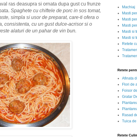
aval ras deasupra si ornata dupa gust cu frunze
Machiaj
pata.
Spaghete cu chiftele de porc in sos tomat,
Masti pe
ste, simpla si usor de preparat, care-ti ofera o
Masti pen
a, consistenta, cu un gust dulce-acrisor si o
Masti pe
ste alaturi de un pahar de vin bun.
Masti si 
Masti si 
Retete c
Tratamen
Tratamen
Retete pent
Afinata 
Flori de
Foisor d
Gratar D
Plantarea
Plantarea
Rasad de
Tuica de
Retete Culi