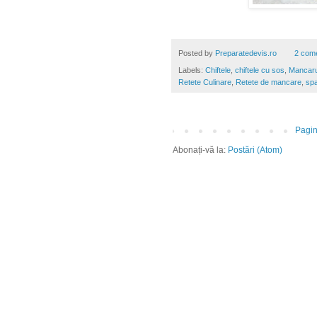
Posted by
Preparatedevis.ro
2 come
Labels:
Chiftele
,
chiftele cu sos
,
Mancaru
Retete Culinare
,
Retete de mancare
,
spa
Pagin
Abonați-vă la:
Postări (Atom)