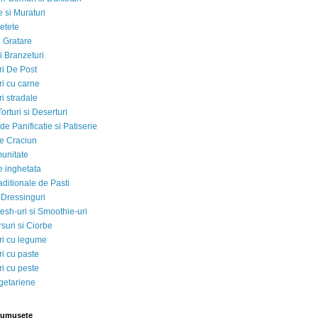
 si Muraturi
etete
si Gratare
i Branzeturi
i De Post
i cu carne
i stradale
Torturi si Deserturi
e Panificatie si Patiserie
e Craciun
munitate
e inghetata
aditionale de Pasti
 Dressinguri
esh-uri si Smoothie-uri
suri si Ciorbe
i cu legume
i cu paste
i cu peste
egetariene
rumusete