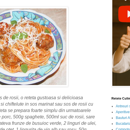
 de rosii, o reteta gustoasa si delicioasa
Retete Culi
si chiftelute in sos marinat sau sos de rosii cu
Antreuri 
teta se prepara foarte simplu din urmatoarele
Aperitive
e porc, 500g spaghete, 500ml suc de rosii, sare
Bauturi A
ateva frunze de busuioc verde, 2 linguri de ulei,
Bucataria
 de otet, 1 lingurita de vin alb sau rosu, 50g
Compotur