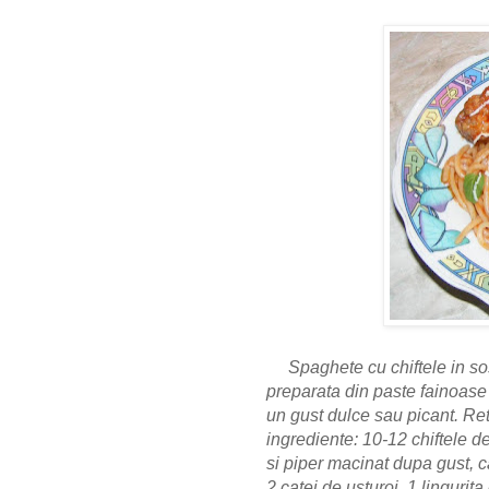
Spaghete cu chiftele in sos
preparata din paste fainoase 
un gust dulce sau picant. Re
ingrediente: 10-12 chiftele d
si piper macinat dupa gust, c
2 catei de usturoi, 1 lingurita