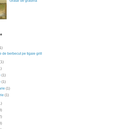
Gratar de gradina
te
1)
e de berbecut pe tigaie grill
(1)
1)
ie
(1)
e
(1)
arie
(1)
rie
(1)
1)
0)
2)
3)