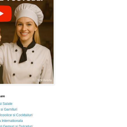
nare
si Salate
 si Garnituri
lcoolice si Cocktailuri
 Internationala
i Gemuri si Dulceturi