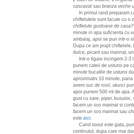
cascaval sau branza veche 
In primul rand preparam c
chiftelutele sunt facute cu o 
chiftelute gustoase de casa?
minute in apa suficienta cu 
ambalaj, apoi se pun intr-o si
Dupa ce am prajit chiftelele
dulce, picant sau marinat, u
Intr-o tigaie incingem 2-3 lin
punem cateii de usturoi pe car
minute bucatile de usturoi du
aproximativ 10 minute, pana 
avem
suc de rosii
, atunci pu
apoi punem 500 ml de apa. A
gust cu sare, piper, busuioc,
facem un
sos marinat
si cont
facem un sos marinat sau chi
este
aici
.
Cand sosul este gata, pune
continutul, dupa care mai da