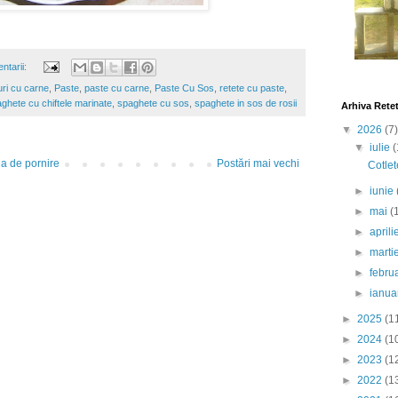
ntarii:
ri cu carne
,
Paste
,
paste cu carne
,
Paste Cu Sos
,
retete cu paste
,
ghete cu chiftele marinate
,
spaghete cu sos
,
spaghete in sos de rosii
Arhiva Rete
▼
2026
(7)
▼
iulie
(
a de pornire
Postări mai vechi
Cotlet
►
iunie
►
mai
(
►
april
►
marti
►
febru
►
ianua
►
2025
(1
►
2024
(1
►
2023
(1
►
2022
(1