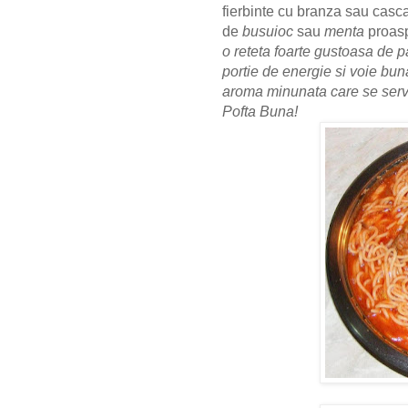
fierbinte cu branza sau casc
de
busuioc
sau
menta
proas
o reteta foarte gustoasa de pa
portie de energie si voie bun
aroma minunata care se serve
Pofta Buna!