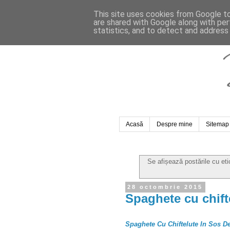
This site uses cookies from Google to 
are shared with Google along with per
statistics, and to detect and address
Acasă
Despre mine
Sitemap
Se afișează postările cu et
28 octombrie 2015
Spaghete cu chift
Spaghete Cu Chiftelute In Sos D