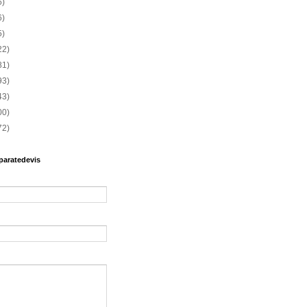
6)
6)
5)
22)
81)
93)
43)
00)
72)
paratedevis