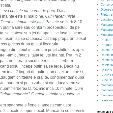
Conserve
uscata.
Diverse r
ateva
chiftele din carne de porc
. Daca
Fripturi 
zi inainte este si mai bine.
Cum facem niste
Lactate s
O
reteta simpla
este
aici
. Pastele se fierb 8-10
Mancarur
un putina sare sau conform prospectului de pe
Mancarur
ta, se clatesc sub jet de apa si se lasa la scurs.
Mancarur
, le lasam sa se raceasca cat timp preparam sosul
Prajituri 
n
sos gustos
dupa gustul fiecaruia.
Produse d
guri din uleiul in care am prajit chiftelele, apoi
Retete D
e i-am curatat si taiat feliute inainte. Prajim 2
Retete I
Retete d
pa care turnam sucul de rosii si il fierbem
Retete tr
cand sosul incepe putin sa se lege. Daca nu
Sosuri si
nem intai 2 linguri de bulion, amestecam bine si
Sucuri Fr
daugam chiftelutele prajite, condimentam dupa
Supe Bor
 vin, punem si putin zahar si otet daca vrem sa
mancarur
inuam fierberea la foc mic inca 10 minute.
Cum
mancarur
ftelute marinate?
O
reteta simpla si gustoasa
mancarur
retete v
m spaghetele fierte si amestecam usor
m 2 clocote si oprim focul. Mancarea se serveste
Retete de F