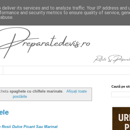
deliver its services and to analyze traffic. Your IP address and
formance and security metrics to ensure quality of service, ge
 abuse.
Caută pe sit
icheta
spaghete cu chiftele marinate
.
Afișați toate
postările
ele
e Rosii Dulce Picant Sau Marinat