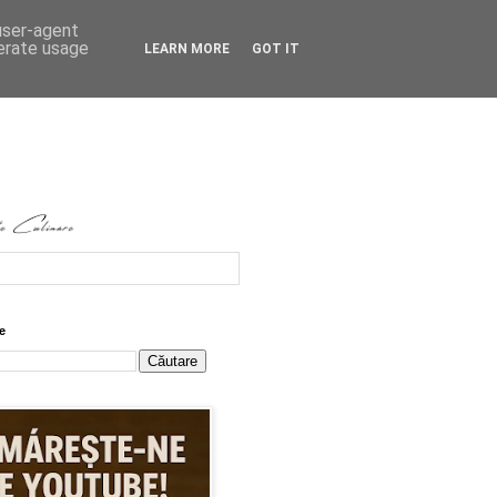
 user-agent
nerate usage
LEARN MORE
GOT IT
e