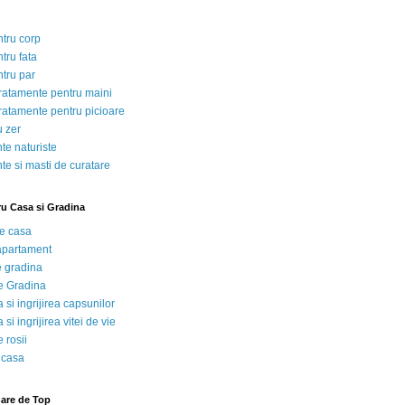
ntru corp
tru fata
ntru par
tratamente pentru maini
tratamente pentru picioare
u zer
te naturiste
te si masti de curatare
ru Casa si Gradina
de casa
 apartament
e gradina
e Gradina
 si ingrijirea capsunilor
 si ingrijirea vitei de vie
 rosii
 casa
nare de Top