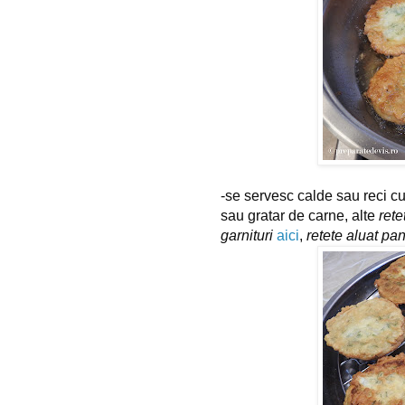
-se servesc calde sau reci cu 
sau gratar de carne, a
lte 
rete
garnituri
aici
, 
retete aluat pa