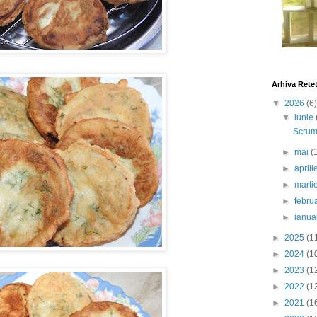
Arhiva Rete
▼
2026
(6)
▼
iunie
Scrumb
►
mai
(
►
april
►
marti
►
febru
►
ianua
►
2025
(1
►
2024
(1
►
2023
(1
►
2022
(1
►
2021
(1