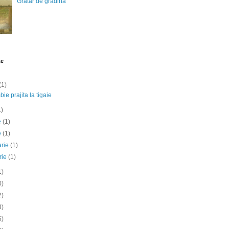
Gratar de gradina
te
(1)
ie prajita la tigaie
1)
ie
(1)
e
(1)
arie
(1)
rie
(1)
1)
0)
2)
3)
6)