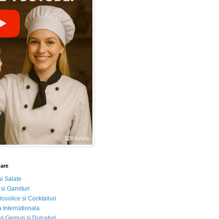
nare
si Salate
 si Garnituri
lcoolice si Cocktailuri
 Internationala
i Gemuri si Dulceturi