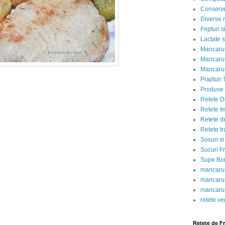
Conserve
Diverse r
Fripturi 
Lactate s
Mancarur
Mancarur
Mancarur
Prajituri 
Produse d
Retete D
Retete I
Retete d
Retete tr
Sosuri si
Sucuri Fr
Supe Bor
mancarur
mancarur
mancarur
retete v
Retete de F