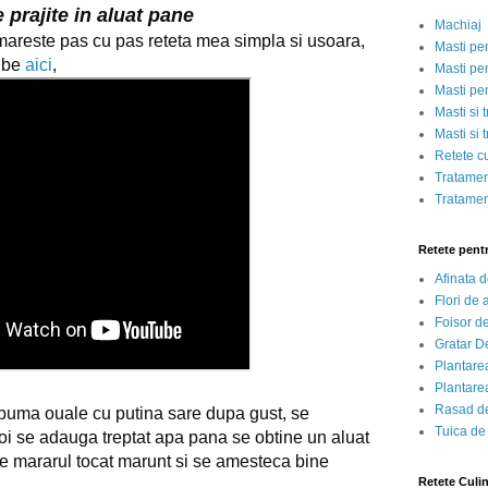
e prajite in aluat pane
Machiaj
Cum se fac vinetele pane urmareste pas cu pas reteta mea simpla si usoara, 
Masti pe
ube 
aici
,
Masti pen
Masti pe
Masti si 
Masti si 
Retete c
Tratamen
Tratamen
Retete pent
Afinata 
Flori de
Foisor d
Gratar D
Plantarea
Plantarea
Rasad de
spuma ouale cu putina sare dupa gust, 
se 
Tuica de
oi se adauga treptat apa pana se obtine un aluat 
e mararul tocat marunt si se amesteca bine 
Retete Culi