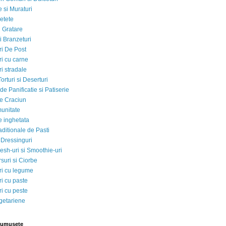
 si Muraturi
etete
si Gratare
i Branzeturi
i De Post
i cu carne
i stradale
Torturi si Deserturi
e Panificatie si Patiserie
e Craciun
munitate
e inghetata
aditionale de Pasti
 Dressinguri
esh-uri si Smoothie-uri
suri si Ciorbe
i cu legume
i cu paste
i cu peste
egetariene
rumusete