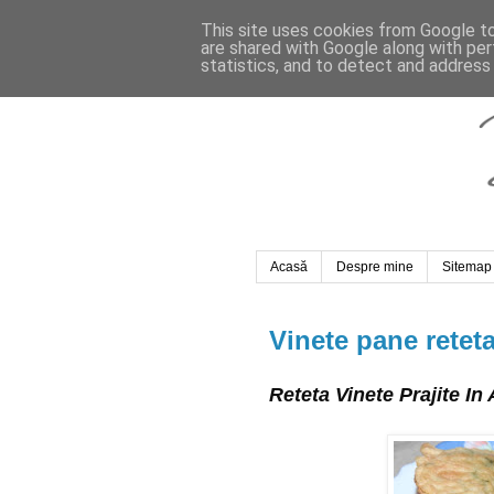
This site uses cookies from Google to 
are shared with Google along with per
statistics, and to detect and address
Acasă
Despre mine
Sitemap
Vinete pane retet
Reteta Vinete Prajite I