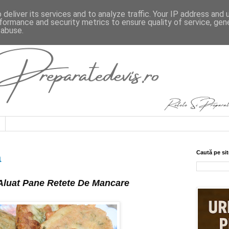
deliver its services and to analyze traffic. Your IP address and
formance and security metrics to ensure quality of service, ge
 abuse.
Caută pe sit
a
n Aluat Pane Retete De Mancare