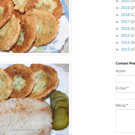
►
2020
(1
►
2019
(2
►
2018
(1
►
2017
(1
►
2016
(1
►
2015
(1
►
2014
(2
►
2013
(3
Contact Pre
Nume
E-mail
*
Mesaj
*