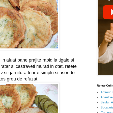
in aluat pane prajite rapid la tigaie si 
ratar si castraveti murati in otet, retete 
v si garnitura foarte simplu si usor de 
tos greu de refuzat,
Retete Culi
Antreuri 
Aperitive
Bauturi A
Bucataria
Compotur