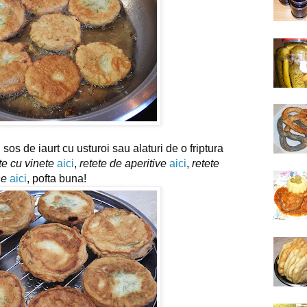
sos de iaurt cu usturoi sau alaturi de o friptura 
te cu vinete
aici
, 
retete de aperitive
aici
, 
retete 
ne
aici
, pofta buna!