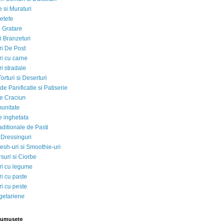
 si Muraturi
etete
si Gratare
i Branzeturi
i De Post
i cu carne
i stradale
Torturi si Deserturi
e Panificatie si Patiserie
e Craciun
munitate
e inghetata
aditionale de Pasti
 Dressinguri
esh-uri si Smoothie-uri
suri si Ciorbe
i cu legume
i cu paste
i cu peste
egetariene
rumusete