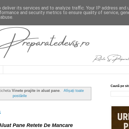
deliver its services and to analyze traffic. Your IP address and
formance and security metrics to ensure quality of service, ge
 abuse.
Caută pe sit
eticheta
Vinete prajite in aluat pane
.
Afișați toate
postările
a
n Aluat Pane Retete De Mancare