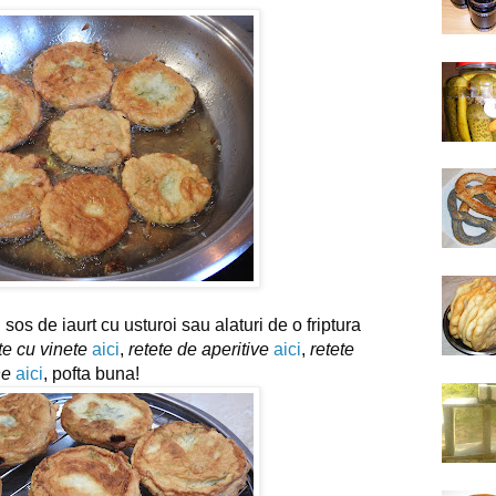
sos de iaurt cu usturoi sau alaturi de o friptura 
te cu vinete
aici
, 
retete de aperitive
aici
, 
retete 
ne
aici
, pofta buna!