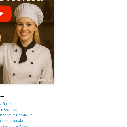
nare
si Salate
 si Garnituri
lcoolice si Cocktailuri
 Internationala
i Gemuri si Dulceturi