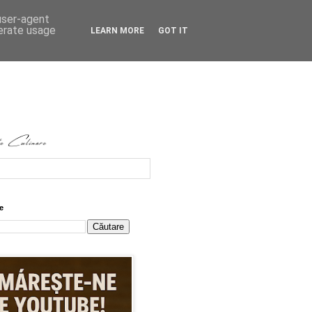
 user-agent
nerate usage
LEARN MORE
GOT IT
e