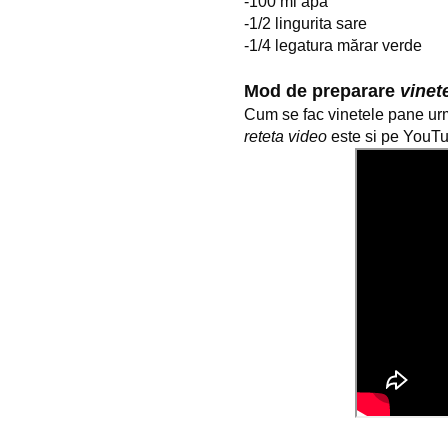
-100 ml apă
-1/2 lingurita sare
-1/4 legatura mărar verde
Mod de preparare 
vinet
reteta video
 este si pe YouT