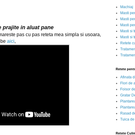
Machiaj
Masti pe
Masti pen
Masti pe
e prajite in aluat pane
Masti si 
Cum se fac vinetele pane urmareste pas cu pas reteta mea simpla si usoara, 
Masti si 
ube 
aici
,
Retete c
Tratamen
Tratamen
Retete pent
Afinata 
Flori de
Foisor d
Gratar D
Plantarea
Plantarea
Rasad de
Tuica de
Retete Culi