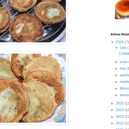
Arhiva Rete
▼
2026
(7)
▼
iulie
(
Cotlet
►
iunie
►
mai
(
►
april
►
marti
►
febru
►
ianua
►
2025
(1
►
2024
(1
►
2023
(1
►
2022
(1