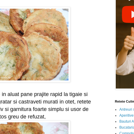
in aluat pane prajite rapid la tigaie si 
ratar si castraveti murati in otet, retete 
Retete Culi
v si garnitura foarte simplu si usor de 
Antreuri 
Aperitive
tos greu de refuzat,
Bauturi A
Bucataria
Compotur