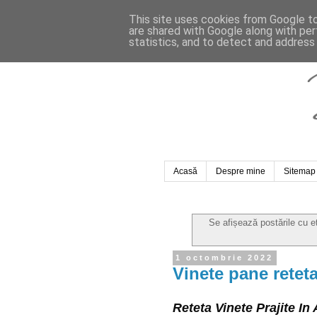
This site uses cookies from Google to 
are shared with Google along with per
statistics, and to detect and address
Acasă
Despre mine
Sitemap
Se afișează postările cu 
1 octombrie 2022
Vinete pane retet
Reteta Vinete Prajite I