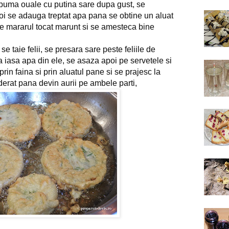
spuma ouale cu putina sare dupa gust, 
se 
oi se adauga treptat apa pana se obtine un aluat 
e mararul tocat marunt si se amesteca bine 
e taie felii, 
se presara sare peste feliile de 
a iasa apa din ele, se asaza apoi pe servetele si 
in faina si prin aluatul pane si se prajesc la 
oderat pana devin aurii pe ambele parti,