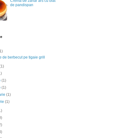
Crema de zahar ars cu blat
de pandispan
te
1)
e de berbecut pe tigaie grill
(1)
1)
ie
(1)
e
(1)
arie
(1)
rie
(1)
1)
0)
2)
3)