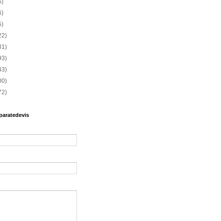
6)
6)
5)
22)
81)
93)
43)
00)
72)
paratedevis