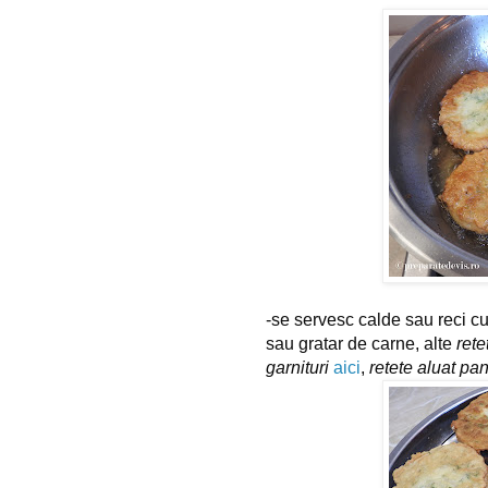
-se servesc calde sau reci cu 
sau gratar de carne, a
lte 
rete
garnituri
aici
, 
retete aluat pa