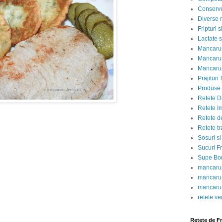
Conserve
Diverse r
Fripturi 
Lactate s
Mancarur
Mancarur
Mancarur
Prajituri 
Produse d
Retete D
Retete I
Retete d
Retete tr
Sosuri si
Sucuri Fr
Supe Bor
mancarur
mancarur
mancarur
retete v
Retete de F