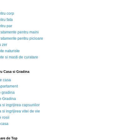
ntru corp
tru fata
ntru par
tratamente pentru maini
tratamente pentru picioare
u zer
te naturiste
te si masti de curatare
ru Casa si Gradina
de casa
 apartament
e gradina
e Gradina
 si ingrijirea capsunilor
 si ingrijirea vitei de vie
 rosii
 casa
nare de Top