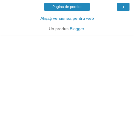
›
Pagina de pornire
Afișați versiunea pentru web
Un produs
Blogger
.