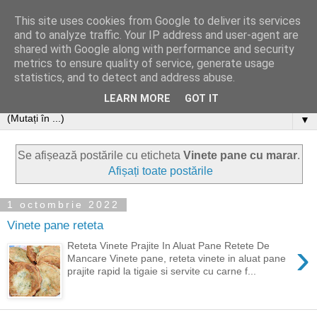
This site uses cookies from Google to deliver its services
and to analyze traffic. Your IP address and user-agent are
shared with Google along with performance and security
metrics to ensure quality of service, generate usage
statistics, and to detect and address abuse.
LEARN MORE
GOT IT
▼
Se afișează postările cu eticheta
Vinete pane cu marar
.
Afișați toate postările
1 octombrie 2022
Vinete pane reteta
›
Reteta Vinete Prajite In Aluat Pane Retete De
Mancare Vinete pane, reteta vinete in aluat pane
prajite rapid la tigaie si servite cu carne f...