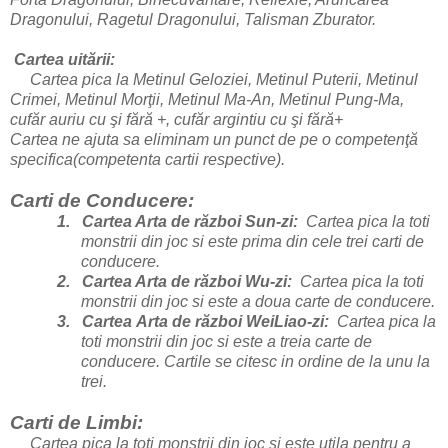
Dragonului, Ragetul Dragonului, Talisman Zburator.
Cartea uitării:
Cartea pica la Metinul Geloziei, Metinul Puterii, Metinul
Crimei, Metinul Morţii, Metinul Ma-An, Metinul Pung-Ma,
cufăr auriu cu şi fără +, cufăr argintiu cu şi fără+
Cartea ne ajuta sa eliminam un punct de pe o competenţă
specifica(competenta cartii respective).
Carti de Conducere:
1.
Cartea Arta de război Sun-zi:
Cartea pica la toti
monstrii din joc si este prima din cele trei carti de
conducere.
2.
Cartea Arta de război Wu-zi:
Cartea pica la toti
monstrii din joc si este a doua carte de conducere.
3.
Cartea
Arta de război
WeiLiao-
zi:
Cartea pica la
toti monstrii din joc si este a treia carte de
conducere. Cartile se citesc in ordine de la unu la
trei.
Carti de Limbi:
Cartea pica la toti monstrii din joc si este utila pentru a