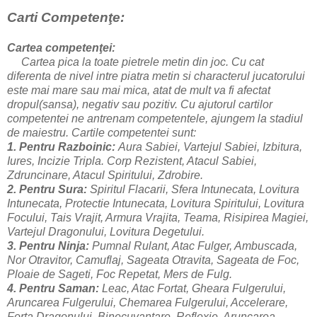
Carti Competenţe:
Cartea competenţei:
Cartea pica la toate pietrele metin din joc. Cu cat
diferenta de nivel intre piatra metin si characterul jucatorului
este mai mare sau mai mica, atat de mult va fi afectat
dropul(sansa), negativ sau pozitiv. Cu ajutorul cartilor
competentei ne antrenam competentele, ajungem la stadiul
de maiestru. Cartile competentei sunt:
1. Pentru Razboinic:
Aura Sabiei, Vartejul Sabiei, Izbitura,
Iures, Incizie Tripla. Corp Rezistent, Atacul Sabiei,
Zdruncinare, Atacul Spiritului, Zdrobire.
2. Pentru Sura:
Spiritul Flacarii, Sfera Intunecata, Lovitura
Intunecata, Protectie Intunecata, Lovitura Spiritului, Lovitura
Focului, Tais Vrajit, Armura Vrajita, Teama, Risipirea Magiei,
Vartejul Dragonului, Lovitura Degetului.
3. Pentru Ninja:
Pumnal Rulant, Atac Fulger, Ambuscada,
Nor Otravitor, Camuflaj, Sageata Otravita, Sageata de Foc,
Ploaie de Sageti, Foc Repetat, Mers de Fulg.
4. Pentru Saman:
Leac, Atac Fortat, Gheara Fulgerului,
Aruncarea Fulgerului, Chemarea Fulgerului, Accelerare,
Forta Dragonului, Binecuvantare, Reflexie, Aruncarea