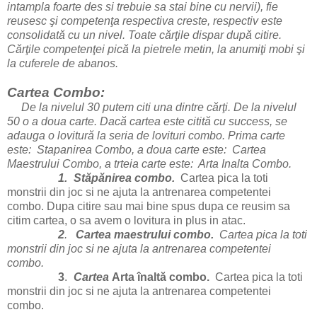
intampla foarte des si trebuie sa stai bine cu nervii), fie
reusesc şi competenţa respectiva creste, respectiv este
consolidată cu un nivel. Toate cărţile dispar după citire.
Cărţile competenţei pică la pietrele metin, la anumiţi mobi şi
la cuferele de abanos.
Cartea Combo:
De la nivelul 30 putem citi una dintre cărţi. De la nivelul
50 o a doua carte. Dacă cartea este citită cu success, se
adauga o lovitură la seria de lovituri combo. Prima carte
este: Stapanirea Combo, a doua carte este: Cartea
Maestrului Combo, a trteia carte este: Arta Inalta Combo.
1.
Stăpănirea combo.
Cartea pica la toti
monstrii din joc si ne ajuta la antrenarea competentei
combo. Dupa citire sau mai bine spus dupa ce reusim sa
citim cartea, o sa avem o lovitura in plus in atac.
2
.
Cartea maestrului combo.
Cartea pica la toti
monstrii din joc si ne ajuta la antrenarea competentei
combo.
3
.
Cartea
Arta înaltă combo.
Cartea pica la toti
monstrii din joc si ne ajuta la antrenarea competentei
combo.