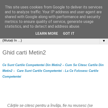
This site uses cookies from Google to deliver its services
and to analyze traffic. Your IP address and user-agent are
shared with Google along with performance and security
metrics to ensure quality of service, generate usage
statistics, and to detect and address abuse.
LEARN MORE
GOT IT
▼
Ghid carti Metin2
Ce Sunt Cartile Competentei Din Metin2 – Cum Se Citesc Cartile Din
Metin2 – Care Sunt Cartile Competentei - La Ce Folosesc Cartile
Competentei
Cărţile se citesc pentru a învăţa, fie nu reusesc (se