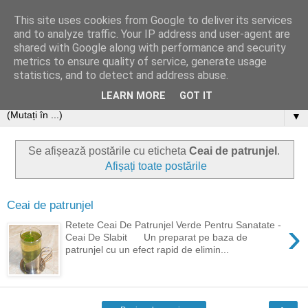
This site uses cookies from Google to deliver its services
and to analyze traffic. Your IP address and user-agent are
shared with Google along with performance and security
metrics to ensure quality of service, generate usage
statistics, and to detect and address abuse.
LEARN MORE
GOT IT
▼
Se afișează postările cu eticheta
Ceai de patrunjel
.
Afișați toate postările
Ceai de patrunjel
›
Retete Ceai De Patrunjel Verde Pentru Sanatate -
Ceai De Slabit Un preparat pe baza de
patrunjel cu un efect rapid de elimin...