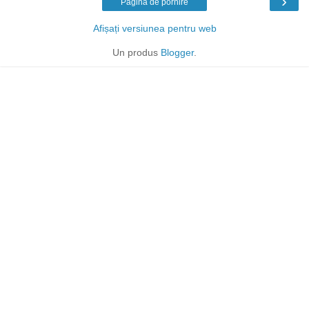
›
Pagina de pornire
Afișați versiunea pentru web
Un produs
Blogger
.