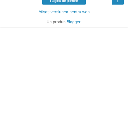
›
Pagina de pornire
Afișați versiunea pentru web
Un produs
Blogger
.