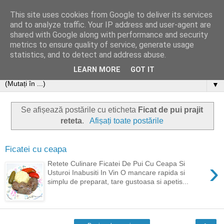
This site uses cookies from Google to deliver its services
and to analyze traffic. Your IP address and user-agent are
shared with Google along with performance and security
metrics to ensure quality of service, generate usage
statistics, and to detect and address abuse.
LEARN MORE
GOT IT
▼
Se afișează postările cu eticheta
Ficat de pui prajit
reteta
.
Afișați toate postările
Ficatei cu ceapa
›
Retete Culinare Ficatei De Pui Cu Ceapa Si
Usturoi Inabusiti In Vin O mancare rapida si
simplu de preparat, tare gustoasa si apetis...