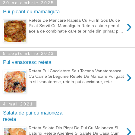
30 noiembrie 2025
Pui picant cu mamaliguta
›
Retete De Mancare Rapida Cu Pui In Sos Dulce
Picat Servit Cu Mamaliguta Reteta asta e genul
acela de combinatie care te prinde din prima: pi...
5 septembrie 2023
Pui vanatoresc reteta
›
Reteta Pui Cacciatore Sau Tocana Vanatoreasca
Cu Carne Si Legume Retete De Mancare Pui gatit
in stil vanatoresc, reteta pui cacciatore, rete...
4 mai 2021
Salata de pui cu maioneza
reteta
›
Reteta Salata Din Piept De Pui Cu Maioneza Si
Usturoi Retete Aperitive Si Salate De Casa Cum