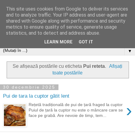
This site uses cookies from Google to deliver its services
and to analyze traffic. Your IP address and user-agent are
shared with Google along with performance and security
metrics to ensure quality of service, generate usage
statistics, and to detect and address abuse.
LEARN MORE
GOT IT
▼
Se afișează postările cu eticheta
Pui reteta
.
Afișați
toate postările
30 decembrie 2025
Pui de tara la cuptor gătit lent
›
Rețetă tradițională de pui de țară fraged la cuptor
Puiul de țară la cuptor nu este o mâncare care se
face pe grabă. Are nevoie de timp, tem...