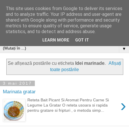
This site uses cookies from Google to deliver its services
and to analyze traffic. Your IP address and user-agent are
shared with Google along with performance and security
metrics to ensure quality of service, generate usage
statistics, and to detect and address abuse.
LEARN MORE
GOT IT
▼
Se afișează postările cu eticheta
Idei marinade
.
Afișați
toate postările
3 mai 2017
Marinata gratar
›
Reteta Bait Picant Si Aromat Pentru Carne Si
Legume La Gratar O reteta usoara si rapida
pentru gratare si fripturi , o metoda simp...