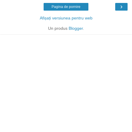
›
Pagina de pornire
Afișați versiunea pentru web
Un produs
Blogger
.