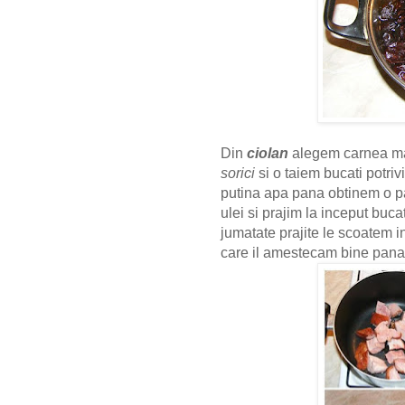
Din
ciolan
alegem carnea ma
sorici
si o taiem bucati potri
putina apa pana obtinem o pas
ulei si prajim la inceput buca
jumatate prajite le scoatem in
care il amestecam bine pana