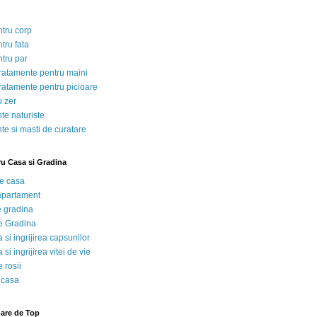
ntru corp
tru fata
ntru par
tratamente pentru maini
tratamente pentru picioare
u zer
te naturiste
te si masti de curatare
ru Casa si Gradina
de casa
 apartament
e gradina
e Gradina
 si ingrijirea capsunilor
 si ingrijirea vitei de vie
 rosii
 casa
nare de Top