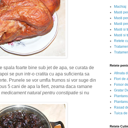
Machiaj
Masti pe
Masti pen
Masti pe
Masti si 
Masti si 
Retete c
Tratamen
Tratamen
Retete pent
spala foarte bine sub jet de apa, se curata de
Afinata 
 apoi se pun intr-o cratita cu apa suficienta sa
Flori de
erte. Prunele se vor umfla frumos si vor suge din
Foisor d
us 5 cani de apa la fiert, zeama daca ramane
Gratar D
 medicament natural pentru constipatie
si nu
Plantarea
Plantarea
Rasad de
Tuica de
Retete Culi