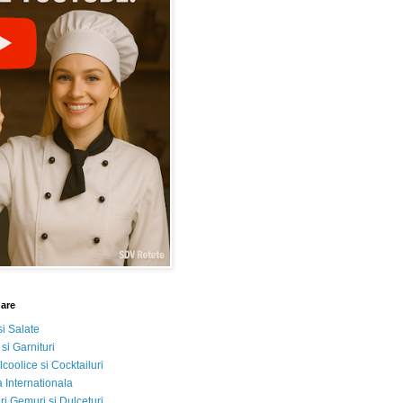
nare
si Salate
 si Garnituri
lcoolice si Cocktailuri
 Internationala
i Gemuri si Dulceturi