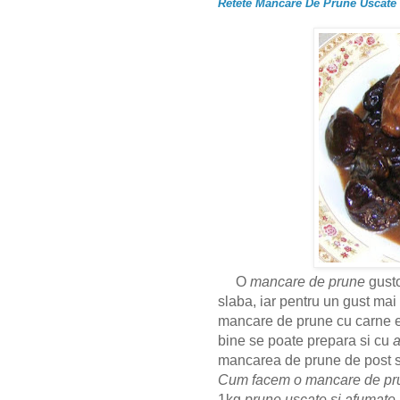
Retete Mancare De Prune Uscate
O
mancare de prune
gusto
slaba, iar pentru un gust ma
mancare de prune cu carne es
bine se poate prepara si cu
a
mancarea de prune de post s
Cum facem o mancare de pr
1kg
prune uscate si afumate