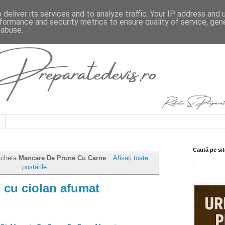
deliver its services and to analyze traffic. Your IP address and
formance and security metrics to ensure quality of service, ge
 abuse.
Caută pe sit
ticheta
Mancare De Prune Cu Carne
.
Afișați toate
postările
 cu ciolan afumat