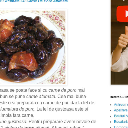
 Si Afumate Cu Carne De Porc Afumata
asa se poate face si cu
carne de porc
mai
i bun se pune
carne afumata
. Cea mai buna
Retete Culi
te cea preparata cu carne de pui, dar la fel de
Antreuri 
fumatura de porc
. La fel de gustoasa este si
Aperitive
impla fara carne.
Bauturi A
une gustoasa
. Pentru preparare avem nevoie de
Bucataria
Compotur
, 1
ciolan de
porc
afumat
, 3 linguri
zahar
, 1