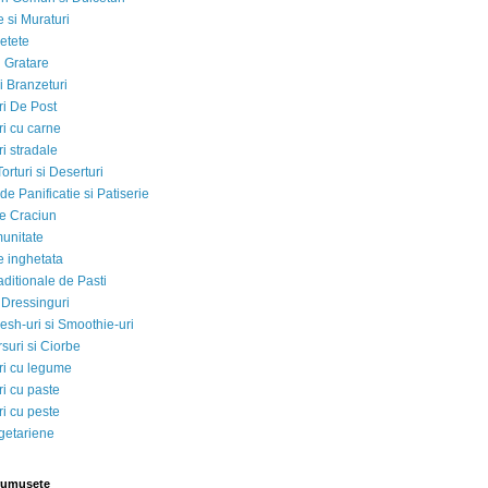
 si Muraturi
etete
si Gratare
i Branzeturi
i De Post
i cu carne
i stradale
Torturi si Deserturi
e Panificatie si Patiserie
e Craciun
munitate
e inghetata
aditionale de Pasti
 Dressinguri
esh-uri si Smoothie-uri
suri si Ciorbe
i cu legume
i cu paste
i cu peste
egetariene
rumusete