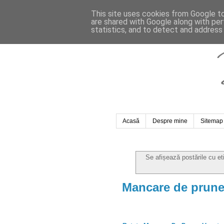
This site uses cookies from Google to 
are shared with Google along with per
statistics, and to detect and address
Acasă
Despre mine
Sitemap
Se afișează postările cu e
Mancare de prune