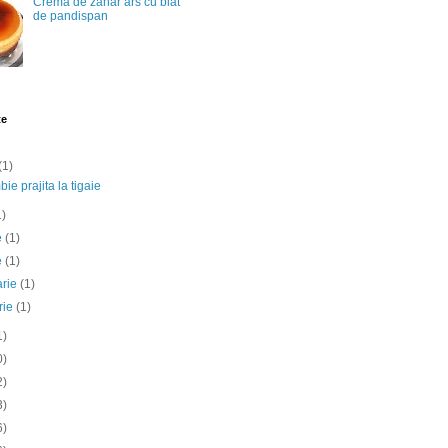
Crema de zahar ars cu blat
de pandispan
te
(1)
ie prajita la tigaie
1)
ie
(1)
e
(1)
arie
(1)
rie
(1)
1)
0)
2)
3)
6)