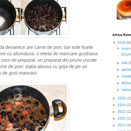
Arhiva Rete
▼
2026
(6)
 deoarece are carne de porc dar este foarte
▼
iunie
ne cu afumatura, o reteta de mancare gustoasa
Scrumb
si usor de preparat, un preparat din prune uscate
►
mai
(
arne de porc slaba aleasa cu grija de pe un
►
april
s de gust
mancarii
.
►
marti
►
febru
►
ianua
►
2025
(1
►
2024
(1
►
2023
(1
►
2022
(1
►
2021
(1