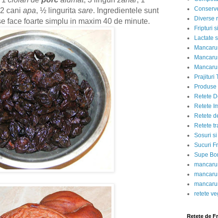
Conserve
 2 cani
apa
, ½ lingurita
sare
. Ingredientele sunt
Diverse r
 se face foarte simplu in maxim 40 de minute.
Fripturi 
Lactate s
Mancarur
Mancarur
Mancarur
Prajituri 
Produse d
Retete D
Retete I
Retete d
Retete tr
Sosuri si
Sucuri Fr
Supe Bor
mancarur
mancarur
mancarur
retete v
Retete de F