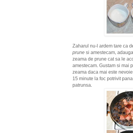
Zaharul nu-l ardem tare ca 
prune
si amestecam, adaugam
zeama de prune cat sa le aco
amestecam. Gustam si mai po
zeama daca mai este nevoi
15 minute la foc potrivit pan
patrunsa
.