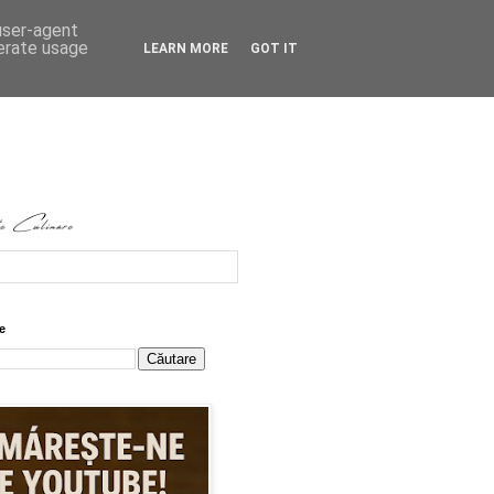
 user-agent
nerate usage
LEARN MORE
GOT IT
e