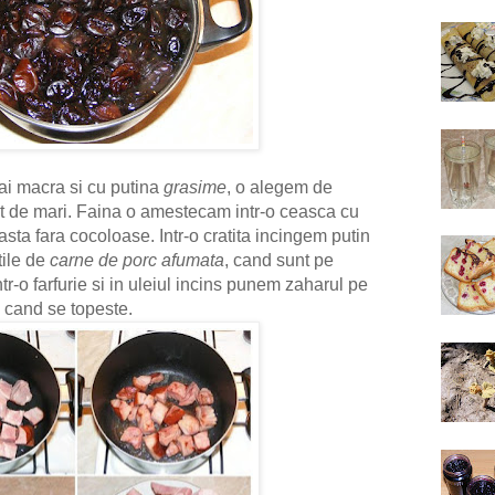
i macra si cu putina
grasime
, o alegem de
vit de mari. Faina o amestecam intr-o ceasca cu
ta fara cocoloase. Intr-o cratita incingem putin
tile de
carne de porc afumata
, cand sunt pe
tr-o farfurie si in uleiul incins punem zaharul pe
 cand se topeste.