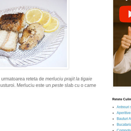
 urmatoarea reteta de
merluciu prajit la tigaie
 usturoi. Merluciu este un
peste
slab cu o carne
Retete Culi
Antreuri 
Aperitive
Bauturi A
Bucataria
Compotur