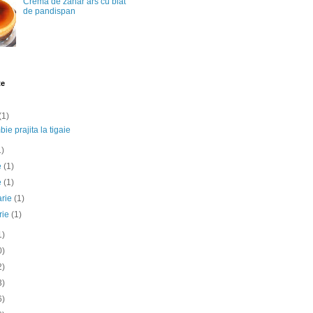
Crema de zahar ars cu blat
de pandispan
te
(1)
ie prajita la tigaie
1)
ie
(1)
e
(1)
arie
(1)
rie
(1)
1)
0)
2)
3)
6)