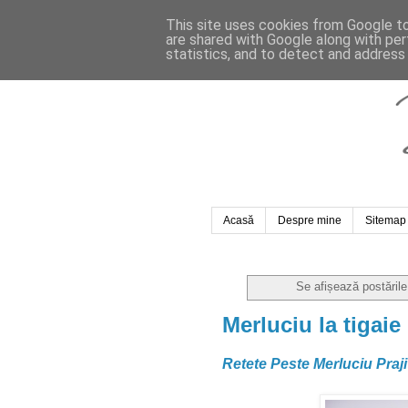
This site uses cookies from Google to 
are shared with Google along with per
statistics, and to detect and address
Acasă
Despre mine
Sitemap
Se afișează postăril
Merluciu la tigaie
Retete Peste Merluciu Praj