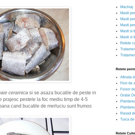
Machiaj
Masti pe
Masti pen
Masti pe
Masti si 
Masti si 
Retete c
Tratamen
Tratamen
Retete pent
Afinata 
Flori de
Foisor d
gaie ceramica
si se asaza bucatile de peste in
Gratar D
e prajesc pestele la foc mediu timp de 4-5
Plantarea
 pana cand bucatile de merluciu sunt frumos
Plantarea
Rasad de
Tuica de
Retete Culi