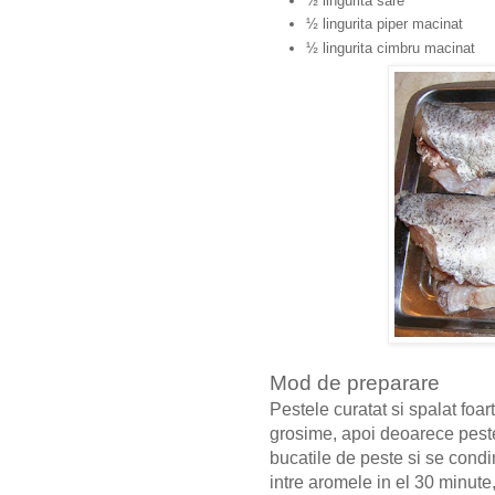
½ lingurita sare
½ lingurita piper macinat
½ lingurita cimbru macinat
Mod de preparare
Pestele curatat si spalat foa
grosime, apoi deoarece peste
bucatile de peste si se cond
intre aromele in el 30 minute