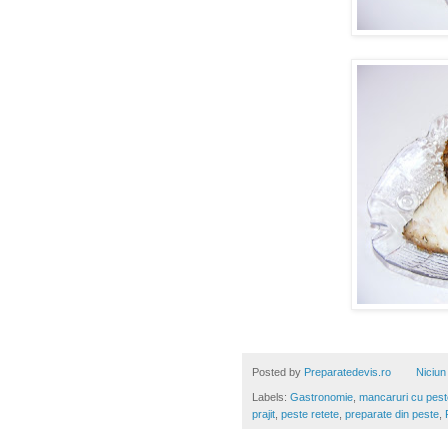
Posted by
Preparatedevis.ro
Niciun
Labels:
Gastronomie
,
mancaruri cu pest
prajit
,
peste retete
,
preparate din peste
,