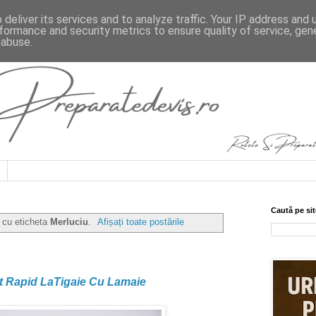
deliver its services and to analyze traffic. Your IP address and
formance and security metrics to ensure quality of service, ge
 abuse.
Caută pe sit
e cu eticheta
Merluciu
.
Afișați toate postările
it Rapid LaTigaie Cu Lamaie