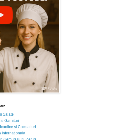
nare
si Salate
 si Garnituri
lcoolice si Cocktailuri
 Internationala
i Gemuri si Dulceturi