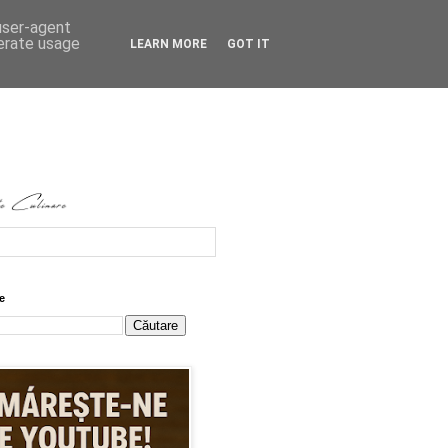
 user-agent
nerate usage
LEARN MORE
GOT IT
e