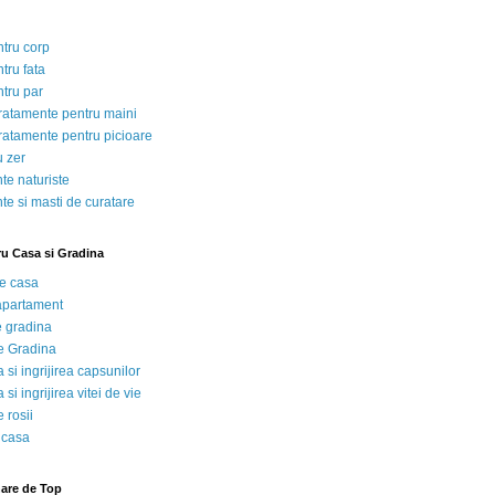
ntru corp
tru fata
ntru par
tratamente pentru maini
tratamente pentru picioare
u zer
te naturiste
te si masti de curatare
ru Casa si Gradina
de casa
 apartament
e gradina
e Gradina
 si ingrijirea capsunilor
 si ingrijirea vitei de vie
 rosii
 casa
nare de Top