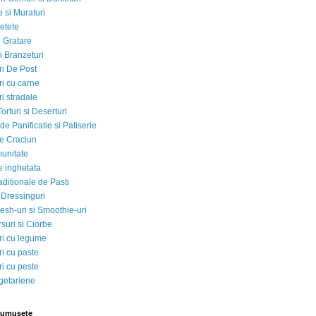
 si Muraturi
etete
si Gratare
i Branzeturi
i De Post
i cu carne
i stradale
Torturi si Deserturi
e Panificatie si Patiserie
e Craciun
munitate
e inghetata
aditionale de Pasti
 Dressinguri
esh-uri si Smoothie-uri
suri si Ciorbe
i cu legume
i cu paste
i cu peste
egetariene
rumusete