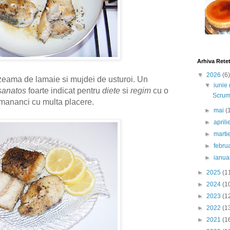
Arhiva Rete
▼
2026
(6)
zeama de lamaie si mujdei de usturoi. Un
▼
iunie
sanatos
foarte indicat pentru
diete
si
regim
cu o
Scrumb
mananci cu multa placere.
►
mai
(
►
april
►
marti
►
febru
►
ianua
►
2025
(1
►
2024
(1
►
2023
(1
►
2022
(1
►
2021
(1