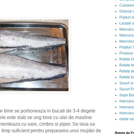
Conserve
Diverse r
Fripturi 
Lactate s
Mancarur
Mancarur
Mancarur
Prajituri 
Produse d
Retete D
Retete I
Retete d
Retete tr
Sosuri si
Sucuri Fr
Supe Bor
mancarur
mancarur
rte bine se portioneaza in bucati de 3-4 degete
mancarur
le este slab se ung bine cu ulei de masline
retete v
imenteaza cu sare, cimbru si piper. Se lasa sa
, timp suficient pentru prepararea unui mujdei de
Retete de F