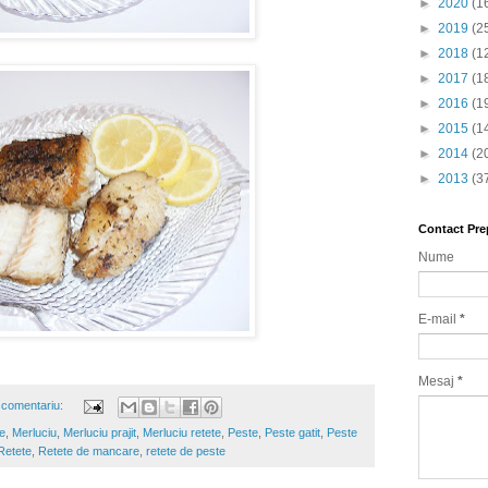
►
2020
(1
►
2019
(2
►
2018
(1
►
2017
(1
►
2016
(1
►
2015
(1
►
2014
(2
►
2013
(3
Contact Pre
Nume
E-mail
*
Mesaj
*
 comentariu:
e
,
Merluciu
,
Merluciu prajit
,
Merluciu retete
,
Peste
,
Peste gatit
,
Peste
Retete
,
Retete de mancare
,
retete de peste