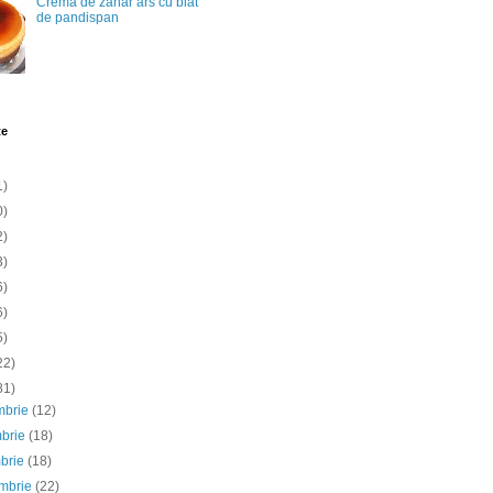
Crema de zahar ars cu blat
de pandispan
te
1)
0)
2)
3)
6)
6)
5)
22)
81)
mbrie
(12)
mbrie
(18)
mbrie
(18)
embrie
(22)