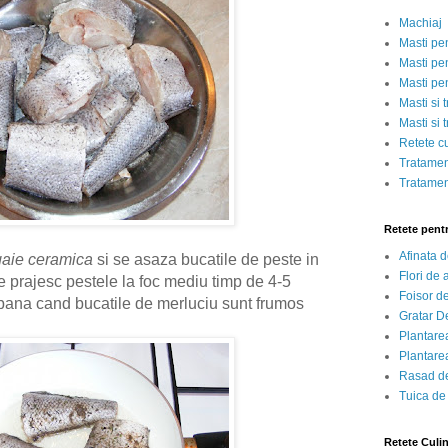
Machiaj
Masti pe
Masti pen
Masti pe
Masti si 
Masti si 
Retete c
Tratamen
Tratamen
Retete pent
Afinata 
gaie ceramica
si se asaza bucatile de peste in
Flori de
e prajesc pestele la foc mediu timp de 4-5
Foisor d
 pana cand bucatile de merluciu sunt frumos
Gratar D
Plantarea
Plantarea
Rasad de
Tuica de
Retete Culi