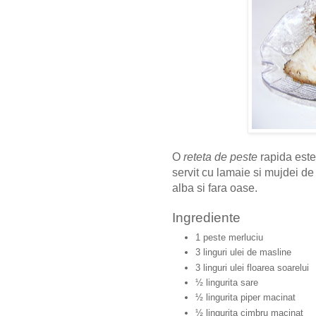
O
reteta de peste
rapida este
servit cu lamaie si mujdei de
alba si fara oase.
Ingrediente
1 peste merluciu
3 linguri ulei de masline
3 linguri ulei floarea soarelui
½ lingurita sare
½ lingurita piper macinat
½ lingurita cimbru macinat