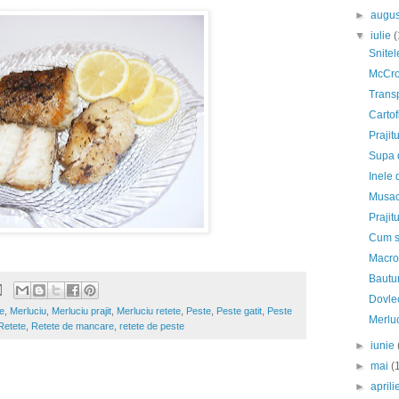
►
augu
▼
iulie
(
Snitel
McCroc
Transp
Cartof
Prajit
Supa 
Inele 
Musac
Prajitu
Cum se
Macrou
Bautur
Dovlec
e
,
Merluciu
,
Merluciu prajit
,
Merluciu retete
,
Peste
,
Peste gatit
,
Peste
Merluc
Retete
,
Retete de mancare
,
retete de peste
►
iunie
►
mai
(
►
april