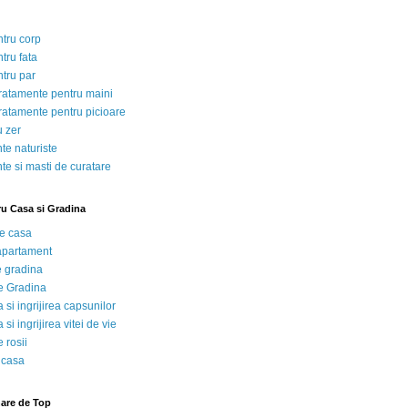
ntru corp
tru fata
ntru par
tratamente pentru maini
tratamente pentru picioare
u zer
te naturiste
te si masti de curatare
ru Casa si Gradina
de casa
 apartament
e gradina
e Gradina
 si ingrijirea capsunilor
 si ingrijirea vitei de vie
 rosii
 casa
nare de Top