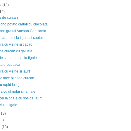
st
(18)
14)
e de curcan
ho potato cartofi cu ciocolata
ort gratuit Auchan Constanta
i taranesti la tigaie si cuptor
ura cu visine si cacao
de curcan cu galuste
de somon prajit la tigaie
a greceasca
ra cu visine si iaurt
 face pilaf de curcan
 rapid la tigaie
a cu ghimbir si lamaie
ei la tigaie cu sos de iaurt
iu la tigaie
(13)
13)
ie
(13)