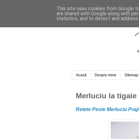
This site uses cookies from Google to 
are shared with Google along with per
statistics, and to detect and address
Acasă
Despre mine
Sitemap
Merluciu la tigaie
Retete Peste Merluciu Praj