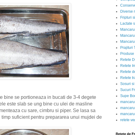
Conserve
Diverse r
Fripturi 
Lactate s
Mancarur
Mancarur
Mancarur
Prajituri 
Produse d
Retete D
Retete I
Retete d
Retete tr
Sosuri si
Sucuri Fr
Supe Bor
rte bine se portioneaza in bucati de 3-4 degete
mancarur
le este slab se ung bine cu ulei de masline
mancarur
imenteaza cu sare, cimbru si piper. Se lasa sa
mancarur
, timp suficient pentru prepararea unui mujdei de
retete v
Retete de F