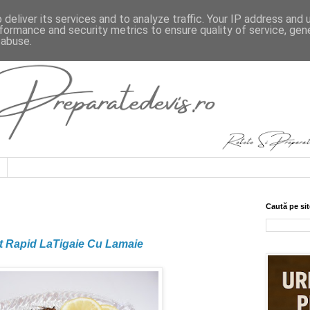
deliver its services and to analyze traffic. Your IP address and
formance and security metrics to ensure quality of service, ge
 abuse.
Caută pe sit
it Rapid LaTigaie Cu Lamaie