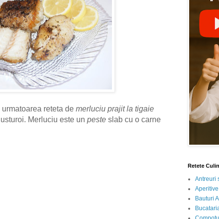
 urmatoarea reteta de
merluciu prajit la tigaie
 usturoi. Merluciu este un
peste
slab cu o carne
Retete Culi
Antreuri 
Aperitive
Bauturi A
Bucataria
Compotur