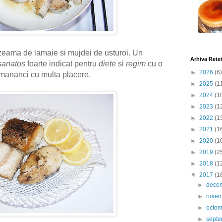
zeama de lamaie si mujdei de usturoi. Un
Arhiva Rete
sanatos
foarte indicat pentru
diete
si
regim
cu o
►
2026
(6)
mananci cu multa placere.
►
2025
(1
►
2024
(1
►
2023
(1
►
2022
(1
►
2021
(1
►
2020
(1
►
2019
(2
►
2018
(1
▼
2017
(1
►
dece
►
noie
►
octo
►
sept