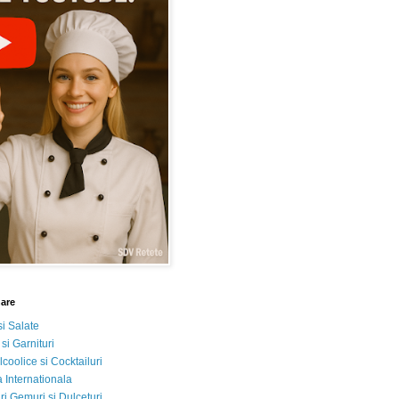
nare
si Salate
 si Garnituri
lcoolice si Cocktailuri
 Internationala
i Gemuri si Dulceturi