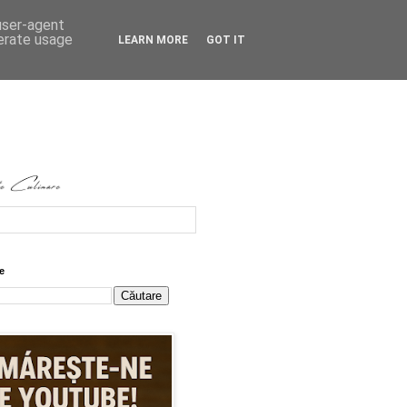
 user-agent
nerate usage
LEARN MORE
GOT IT
e