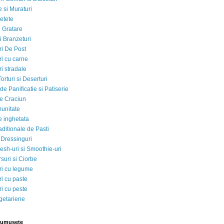
 si Muraturi
etete
si Gratare
i Branzeturi
i De Post
i cu carne
i stradale
Torturi si Deserturi
e Panificatie si Patiserie
e Craciun
munitate
e inghetata
aditionale de Pasti
 Dressinguri
esh-uri si Smoothie-uri
suri si Ciorbe
i cu legume
i cu paste
i cu peste
egetariene
rumusete