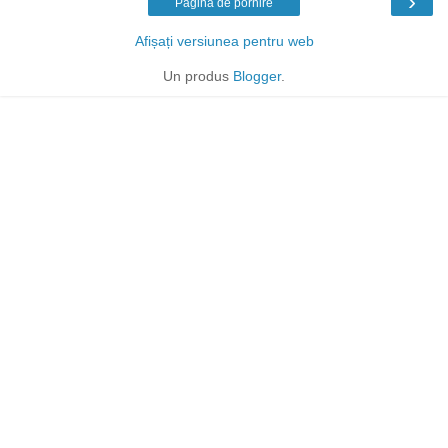
›
Pagina de pornire
Afișați versiunea pentru web
Un produs
Blogger
.