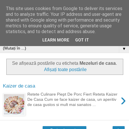
This site uses cookies from Google to deliver its services
and to analyze traffic. Your IP address and user-agent are
shared with Google along with performance and security
metrics to ensure quality of service, generate usage
statistics, and to detect and address abuse.
LEARN MORE
GOT IT
▼
Se afișează postările cu eticheta
Mezeluri de casa
.
Afișați toate postările
Kaizer de casa
›
Retete Culinare Piept De Porc Fiert Reteta Kaizer
De Casa Cum se face kaizer de casa, un aperitiv
de casa gustos si mult mai sanatos ...