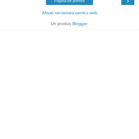
›
Pagina de pornire
Afișați versiunea pentru web
Un produs
Blogger
.