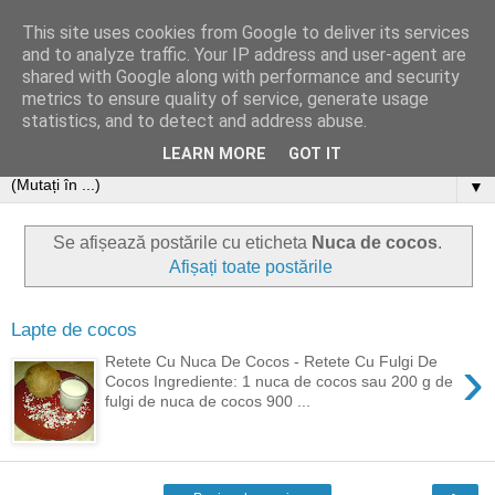
This site uses cookies from Google to deliver its services
and to analyze traffic. Your IP address and user-agent are
shared with Google along with performance and security
metrics to ensure quality of service, generate usage
statistics, and to detect and address abuse.
LEARN MORE
GOT IT
▼
Se afișează postările cu eticheta
Nuca de cocos
.
Afișați toate postările
Lapte de cocos
›
Retete Cu Nuca De Cocos - Retete Cu Fulgi De
Cocos Ingrediente: 1 nuca de cocos sau 200 g de
fulgi de nuca de cocos 900 ...