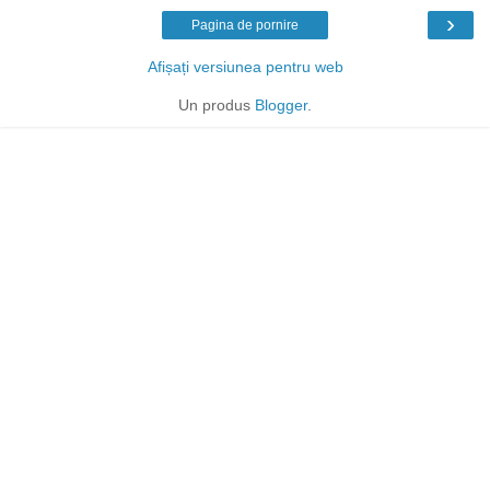
›
Pagina de pornire
Afișați versiunea pentru web
Un produs
Blogger
.