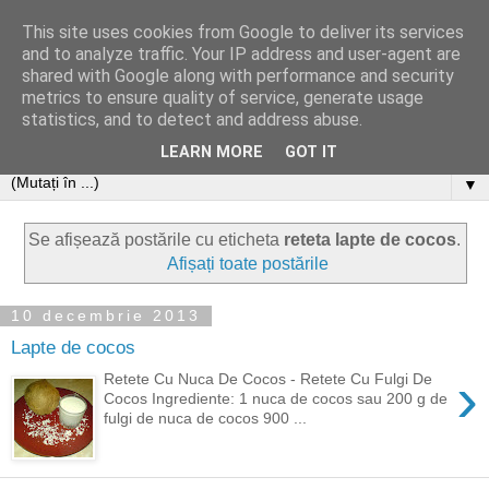
This site uses cookies from Google to deliver its services
and to analyze traffic. Your IP address and user-agent are
shared with Google along with performance and security
metrics to ensure quality of service, generate usage
statistics, and to detect and address abuse.
LEARN MORE
GOT IT
▼
Se afișează postările cu eticheta
reteta lapte de cocos
.
Afișați toate postările
10 decembrie 2013
Lapte de cocos
›
Retete Cu Nuca De Cocos - Retete Cu Fulgi De
Cocos Ingrediente: 1 nuca de cocos sau 200 g de
fulgi de nuca de cocos 900 ...