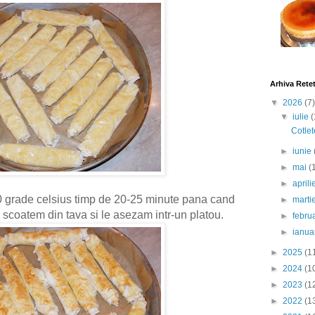
Arhiva Rete
▼
2026
(7)
▼
iulie
(
Cotlet
►
iunie
►
mai
(
►
april
0 grade celsius timp de 20-25 minute pana cand
►
marti
 scoatem din tava si le asezam intr-un platou.
►
febru
►
ianua
►
2025
(1
►
2024
(1
►
2023
(1
►
2022
(1