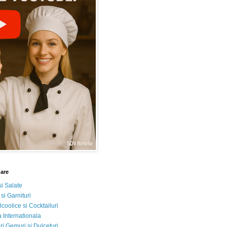
nare
si Salate
 si Garnituri
lcoolice si Cocktailuri
 Internationala
i Gemuri si Dulceturi