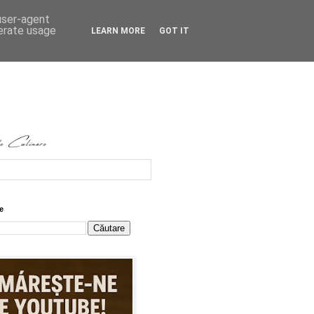
 user-agent
nerate usage
LEARN MORE
GOT IT
e