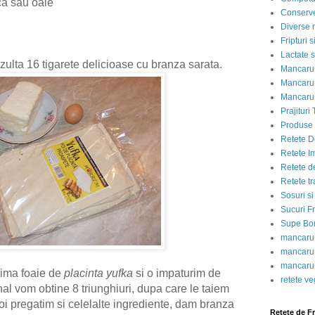
ca sau oaie
Conserve
Diverse r
Fripturi 
Lactate s
zulta 16 tigarete delicioase cu branza sarata.
Mancarur
Mancarur
Mancarur
Prajituri 
Produse d
Retete D
Retete I
Retete d
Retete tr
Sosuri si
Sucuri Fr
Supe Bor
mancarur
mancarur
mancarur
ima foaie de
placinta yufka
si o impaturim de
retete v
nal vom obtine 8 triunghiuri, dupa care le taiem
oi pregatim si celelalte ingrediente, dam branza
Retete de F