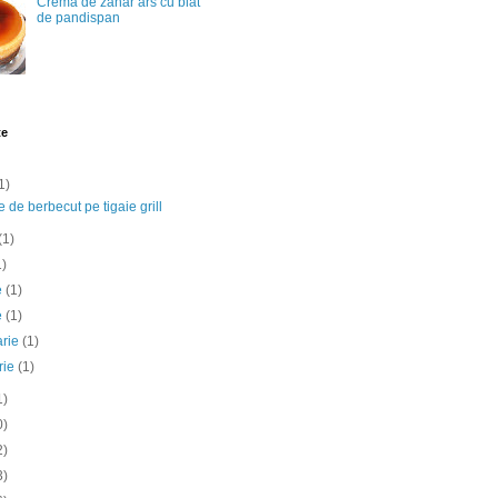
Crema de zahar ars cu blat
de pandispan
te
1)
e de berbecut pe tigaie grill
(1)
1)
ie
(1)
e
(1)
arie
(1)
rie
(1)
1)
0)
2)
3)