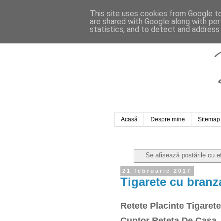
This site uses cookies from Google to 
are shared with Google along with per
statistics, and to detect and address
Acasă
Despre mine
Sitemap
Se afișează postările cu 
21 februarie 2017
Tigarete cu branz
Retete Placinte Tigaret
Cuptor Reteta De Casa