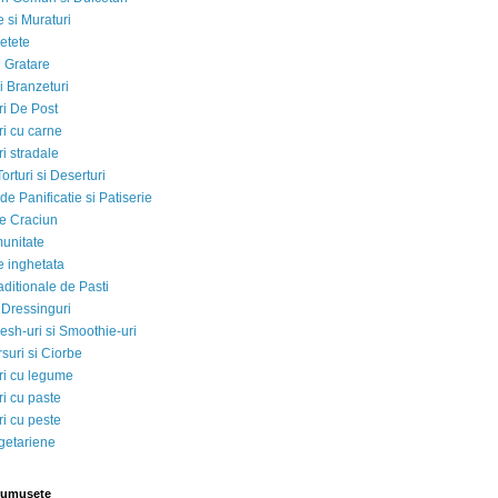
 si Muraturi
etete
si Gratare
i Branzeturi
i De Post
i cu carne
i stradale
Torturi si Deserturi
e Panificatie si Patiserie
e Craciun
munitate
e inghetata
aditionale de Pasti
 Dressinguri
esh-uri si Smoothie-uri
suri si Ciorbe
i cu legume
i cu paste
i cu peste
egetariene
rumusete