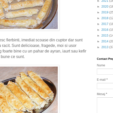
►
2021
(1
►
2020
(1
►
2019
(2
►
2018
(1
►
2017
(1
►
2016
(1
►
2015
(1
sc fierbinti, imediat scoase din cuptor dar sunt
►
2014
(2
 racit. Sunt delicioase, fragede, moi si usor
►
2013
(3
g foarte bine cu un pahar de ayran, iaurt sau kefir
e bune ce sunt.
Contact Pre
Nume
E-mail
*
Mesaj
*