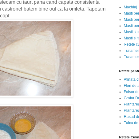
stecam cu iaurt pana cand capata consistenta
Machiaj
n castronel batem bine oul ca la omleta. Tapetam
Masti pe
copt.
Masti pen
Masti pe
Masti si 
Masti si 
Retete c
Tratamen
Tratamen
Retete pent
Afinata 
Flori de
Foisor d
Gratar D
Plantarea
Plantarea
Rasad de
Tuica de
Retete Culi