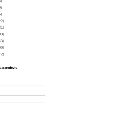
6)
6)
5)
22)
81)
93)
43)
00)
72)
paratedevis