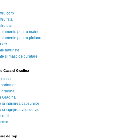
ntru corp
tru fata
ntru par
tratamente pentru maini
tratamente pentru picioare
u zer
te naturiste
te si masti de curatare
ru Casa si Gradina
de casa
 apartament
e gradina
e Gradina
 si ingrijirea capsunilor
 si ingrijirea vitei de vie
 rosii
 casa
nare de Top