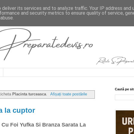
deliver its services and to analyze traffic. Your IP address and
formance and security metrics to ensure quality of service, ge
 abuse.
Caută pe sit
eticheta
Placinta turceasca
.
Afișați toate postările
a la cuptor
e Cu Foi Yufka Si Branza Sarata La