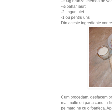
-200g branza telemea de va
-½ pahar iaurt
-2 linguri ulei
-1 ou pentru uns
Din aceste ingrediente vor re
Cum procedam, desfacem pr
mai multe ori pana cand in fi
pe margine cu o foarfeca. Ap