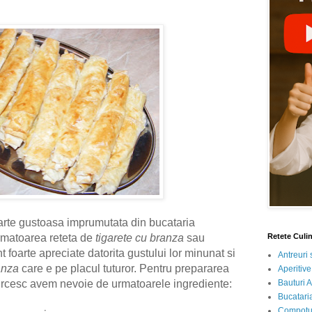
oarte gustoasa imprumutata din bucataria
Retete Culi
urmatoarea reteta de
tigarete cu branza
sau
t foarte apreciate datorita gustului lor minunat si
Antreuri 
anza
care e pe placul tuturor. Pentru prepararea
Aperitive
Bauturi A
turcesc avem nevoie de urmatoarele ingrediente:
Bucataria
Compotur