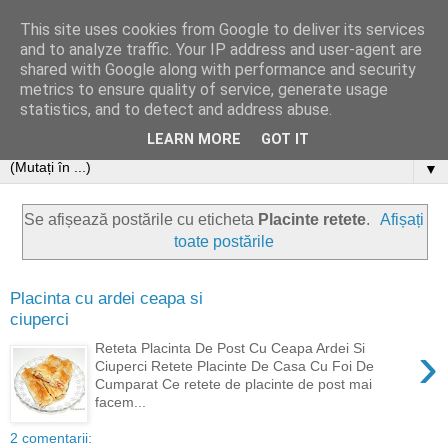
This site uses cookies from Google to deliver its services
and to analyze traffic. Your IP address and user-agent are
shared with Google along with performance and security
metrics to ensure quality of service, generate usage
statistics, and to detect and address abuse.
LEARN MORE
GOT IT
▼
Se afișează postările cu eticheta
Placinte retete
.
Afișați
toate postările
Placinta cu ardei ceapa si
ciuperci
›
Reteta Placinta De Post Cu Ceapa Ardei Si
Ciuperci Retete Placinte De Casa Cu Foi De
Cumparat Ce retete de placinte de post mai
facem...
2 comentarii: