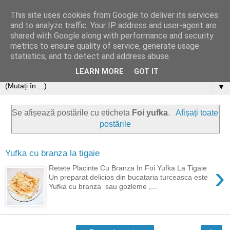
This site uses cookies from Google to deliver its services
and to analyze traffic. Your IP address and user-agent are
shared with Google along with performance and security
metrics to ensure quality of service, generate usage
statistics, and to detect and address abuse.
LEARN MORE
GOT IT
▼
Se afișează postările cu eticheta
Foi yufka
.
Afișați toate
postările
Yufka cu branza la tigaie
›
Retete Placinte Cu Branza In Foi Yufka La Tigaie
Un preparat delicios din bucataria turceasca este
Yufka cu branza sau gozleme ,...