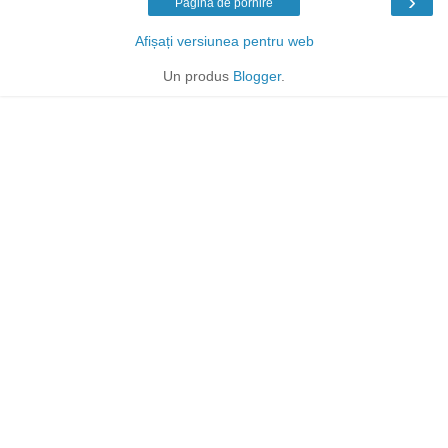
›
Pagina de pornire
Afișați versiunea pentru web
Un produs
Blogger
.