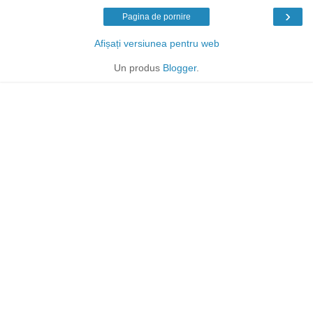
›
Pagina de pornire
Afișați versiunea pentru web
Un produs
Blogger
.