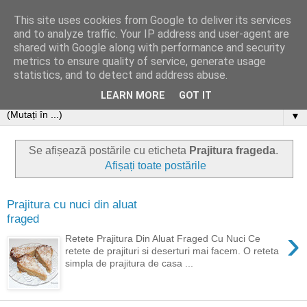
This site uses cookies from Google to deliver its services
and to analyze traffic. Your IP address and user-agent are
shared with Google along with performance and security
metrics to ensure quality of service, generate usage
statistics, and to detect and address abuse.
LEARN MORE
GOT IT
▼
Se afișează postările cu eticheta
Prajitura frageda
.
Afișați toate postările
Prajitura cu nuci din aluat
fraged
›
Retete Prajitura Din Aluat Fraged Cu Nuci Ce
retete de prajituri si deserturi mai facem. O reteta
simpla de prajitura de casa ...