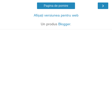
›
Pagina de pornire
Afișați versiunea pentru web
Un produs
Blogger
.