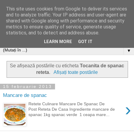
This site uses cookies from Google to deliver its services
and to analyze traffic. Your IP address and user-agent are
shared with Google along with performance and security
metrics to ensure quality of service, generate usage
statistics, and to detect and address abuse.
LEARN MORE
GOT IT
▼
Se afișează postările cu eticheta
Tocanita de spanac
reteta
.
Afișați toate postările
15 februarie 2013
Mancare de spanac
›
Retete Culinare Mancare De Spanac De
Post Reteta De Casa Ingrediente mancare de
spanac 1kg spanac verde 1 ceapa mare...