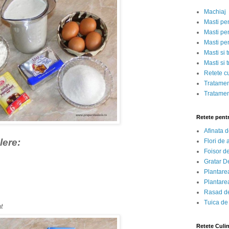
Machiaj
Masti pe
Masti pen
Masti pe
Masti si 
Masti si 
Retete c
Tratamen
Tratamen
Retete pent
Afinata 
lere:
Flori de
Foisor d
Gratar D
Plantarea
Plantarea
Rasad de
Tuica de
at
Retete Culi