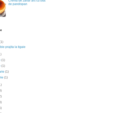
Crema de zahar ars cu blat
de pandispan
te
(1)
ie prajita la tigaie
1)
ie
(1)
e
(1)
arie
(1)
rie
(1)
1)
0)
2)
3)
6)