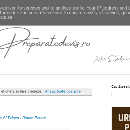
deliver its services and to analyze traffic. Your IP address and
formance and security metrics to ensure quality of service, ge
 abuse.
Caută pe sit
u eticheta
eclere vieneze
.
Afișați toate postările
e Si Frisca
-
Retete Eclere