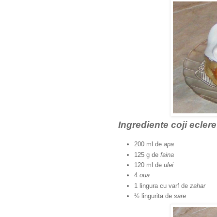
Ingrediente coji ecler
200 ml de
apa
125 g de
faina
120 ml de
ulei
4
oua
1 lingura cu varf de
zahar
½ lingurita de
sare