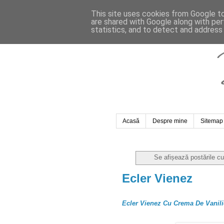
This site uses cookies from Google to 
are shared with Google along with per
statistics, and to detect and address
Acasă
Despre mine
Sitemap
Se afișează postările c
Ecler Vienez
Ecler Vienez Cu Crema De Vanili