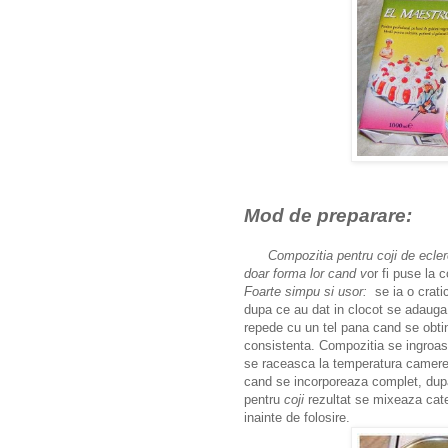
Mod de preparare:
Compozitia pentru coji de ecle
doar forma lor cand v
or fi puse la 
Foarte simpu si usor:
se ia o cratici
dupa ce au dat in clocot se adauga 
repede cu un tel pana cand se obt
consistenta. Compozitia se ingroasa
se raceasca la temperatura camere
cand se incorporeaza complet, dupa
pentru
coji
rezultat se mixeaza cate
inainte de folosire.