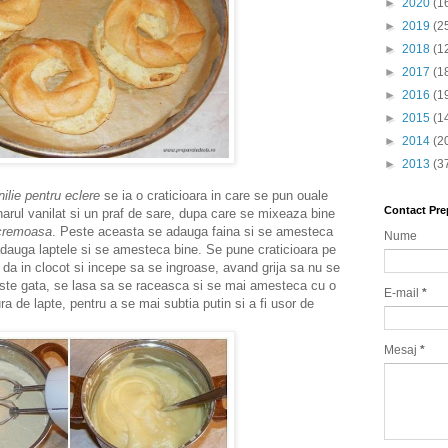
►
2020
(1
►
2019
(2
►
2018
(1
►
2017
(1
►
2016
(1
►
2015
(1
►
2014
(2
►
2013
(3
ilie pentru eclere
se ia o craticioara in care se pun ouale
Contact Pre
harul vanilat si un praf de sare, dupa care se mixeaza bine
cremoasa
. Peste aceasta se adauga faina si se amesteca
Nume
adauga laptele si se amesteca bine. Se pune craticioara pe
da in clocot si incepe sa se ingroase, avand grija sa nu se
ste gata, se lasa sa se raceasca si se mai amesteca cu o
E-mail
*
ra de lapte, pentru a se mai subtia putin si a fi usor de
Mesaj
*