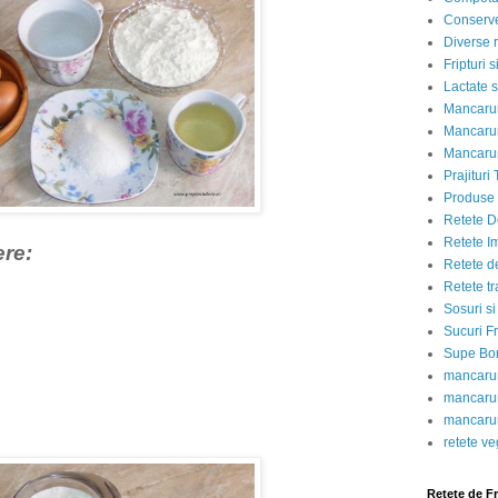
Conserve
Diverse r
Fripturi 
Lactate s
Mancarur
Mancarur
Mancarur
Prajituri 
Produse d
Retete D
Retete I
ere:
Retete d
Retete tr
Sosuri si
Sucuri Fr
Supe Bor
mancarur
mancarur
mancarur
retete v
Retete de F