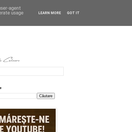
 user-agent
nerate usage
LEARN MORE
GOT IT
e