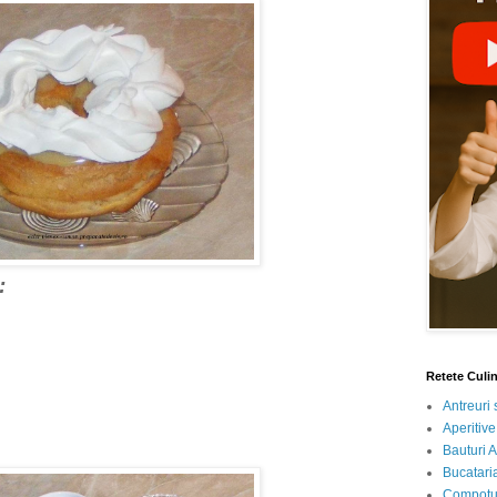
e:
Retete Culi
Antreuri 
Aperitive
Bauturi A
Bucataria
Compotur