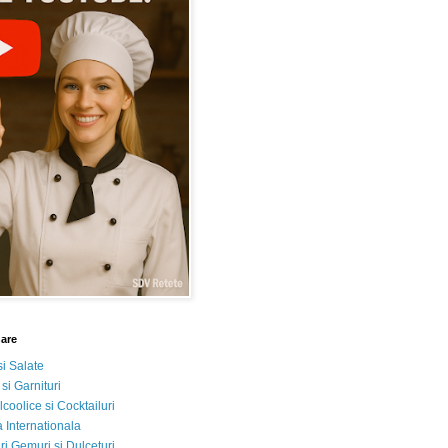
nare
si Salate
 si Garnituri
lcoolice si Cocktailuri
 Internationala
i Gemuri si Dulceturi