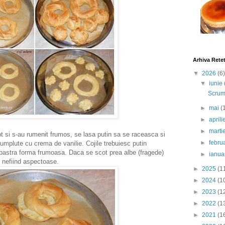
Arhiva Rete
▼
2026
(6)
▼
iunie
Scrumb
►
mai
(
►
april
►
marti
t si s-au rumenit frumos, se lasa putin sa se raceasca si
►
febru
 umplute cu crema de vanilie. Cojile trebuiesc putin
r pastra forma frumoasa. Daca se scot prea albe (fragede)
►
ianua
t nefiind aspectoase.
►
2025
(1
►
2024
(1
►
2023
(1
►
2022
(1
►
2021
(1