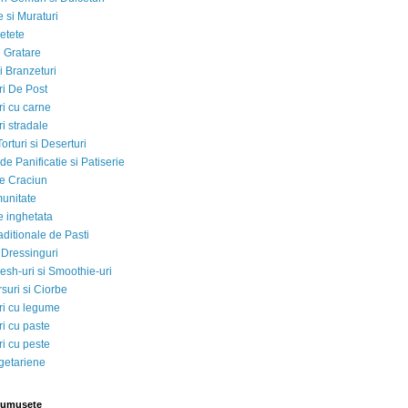
 si Muraturi
etete
si Gratare
i Branzeturi
i De Post
i cu carne
i stradale
Torturi si Deserturi
e Panificatie si Patiserie
e Craciun
munitate
e inghetata
aditionale de Pasti
 Dressinguri
esh-uri si Smoothie-uri
suri si Ciorbe
i cu legume
i cu paste
i cu peste
egetariene
rumusete