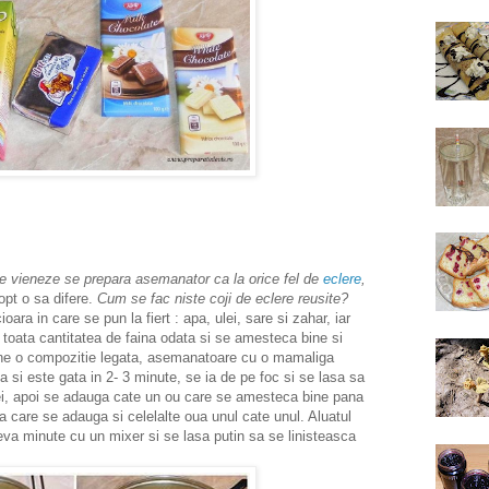
re vieneze se prepara asemanator ca la orice fel de
eclere
,
copt o sa difere.
Cum se fac niste coji de eclere reusite?
oara in care se pun la fiert : apa, ulei, sare si zahar, iar
toata cantitatea de faina odata si se amesteca bine si
ine o compozitie legata, asemanatoare cu o mamaliga
 si este gata in 2- 3 minute, se ia de pe foc si se lasa sa
i, apoi se adauga cate un ou care se amesteca bine pana
 care se adauga si celelalte oua unul cate unul. Aluatul
va minute cu un mixer si se lasa putin sa se linisteasca