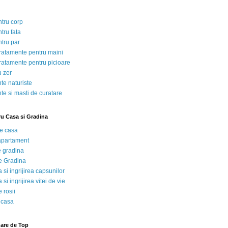
ntru corp
tru fata
ntru par
tratamente pentru maini
tratamente pentru picioare
u zer
te naturiste
te si masti de curatare
ru Casa si Gradina
de casa
 apartament
e gradina
e Gradina
 si ingrijirea capsunilor
 si ingrijirea vitei de vie
 rosii
 casa
nare de Top