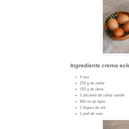
Ingrediente crema ecl
4
oua
250 g de
zahar
150 g de
faina
5 pliculete de
zahar vanilat
800 ml de
lapte
1 lingura de
unt
1 praf de
sare