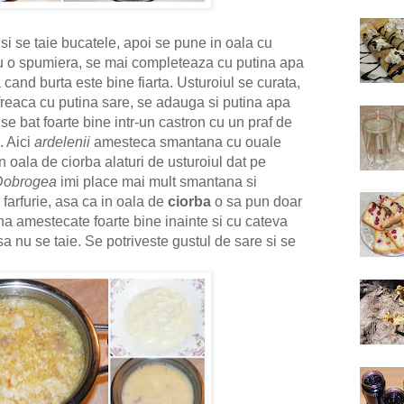
i se taie bucatele, apoi se pune in oala cu
 o spumiera, se mai completeaza cu putina apa
cand burta este bine fiarta. Usturoiul se curata,
freaca cu putina sare, se adauga si putina apa
se bat foarte bine intr-un castron cu un praf de
. Aici
ardelenii
amesteca smantana cu ouale
n oala de ciorba alaturi de usturoiul dat pe
Dobrogea
imi place mai mult smantana si
 farfurie, asa ca in oala de
ciorba
o sa pun doar
na amestecate foarte bine inainte si cu cateva
a nu se taie. Se potriveste gustul de sare si se