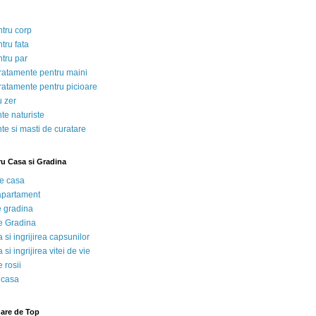
ntru corp
tru fata
ntru par
tratamente pentru maini
tratamente pentru picioare
u zer
te naturiste
te si masti de curatare
ru Casa si Gradina
de casa
 apartament
e gradina
e Gradina
 si ingrijirea capsunilor
 si ingrijirea vitei de vie
 rosii
 casa
nare de Top