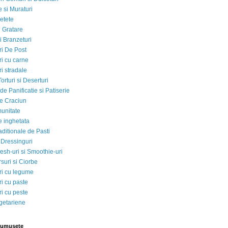
 si Muraturi
etete
si Gratare
i Branzeturi
i De Post
i cu carne
i stradale
Torturi si Deserturi
e Panificatie si Patiserie
e Craciun
munitate
e inghetata
aditionale de Pasti
 Dressinguri
esh-uri si Smoothie-uri
suri si Ciorbe
i cu legume
i cu paste
i cu peste
egetariene
rumusete