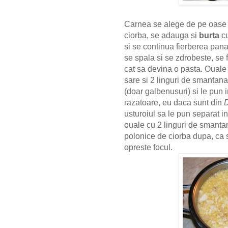
Carnea se alege de pe oase s
ciorba, se adauga si
burta
cu
si se continua fierberea pana 
se spala si se zdrobeste, se 
cat sa devina o pasta. Ouale 
sare si 2 linguri de smantana
(doar galbenusuri) si le pun i
razatoare, eu daca sunt din
usturoiul sa le pun separat in
ouale cu 2 linguri de smanta
polonice de ciorba dupa, ca s
opreste focul.