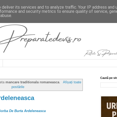
deliver its services and to analyze traffic. Your IP address and
formance and security metrics to ensure quality of service, ge
 abuse.
Caută pe sit
heta
mancare traditionala romaneasca
.
Afișați toate
postările
rdeleneasca
Ciorba De Burta Ardeleneasca