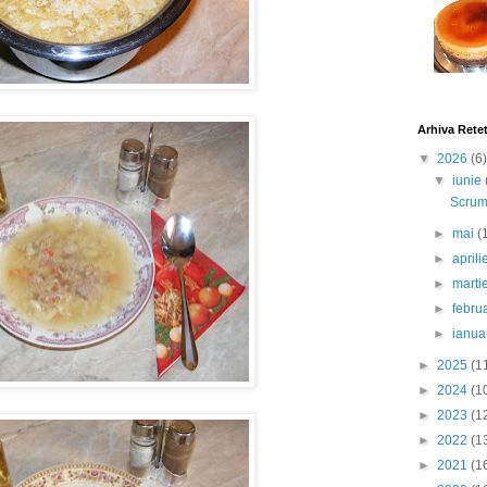
Arhiva Rete
▼
2026
(6)
▼
iunie
Scrumb
►
mai
(
►
april
►
marti
►
febru
►
ianua
►
2025
(1
►
2024
(1
►
2023
(1
►
2022
(1
►
2021
(1