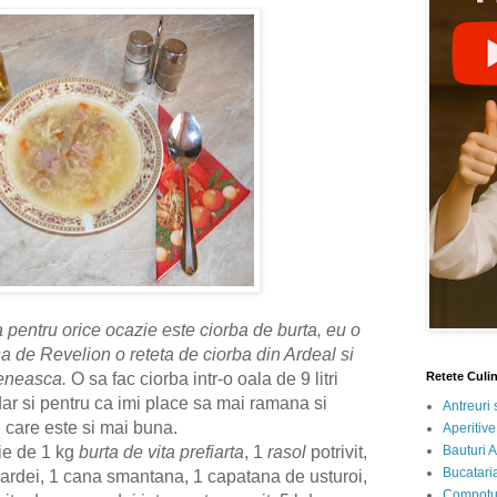
a pentru orice ocazie este ciorba de burta, eu o
a de Revelion o reteta de ciorba din Ardeal si
Retete Culi
leneasca.
O sa fac ciorba intr-o oala de 9 litri
ar si pentru ca imi place sa mai ramana si
Antreuri 
e care este si mai buna.
Aperitive
Bauturi A
ie de 1 kg
burta de vita prefiarta
, 1
rasol
potrivit,
Bucataria
1 ardei, 1 cana smantana, 1 capatana de usturoi,
Compotur