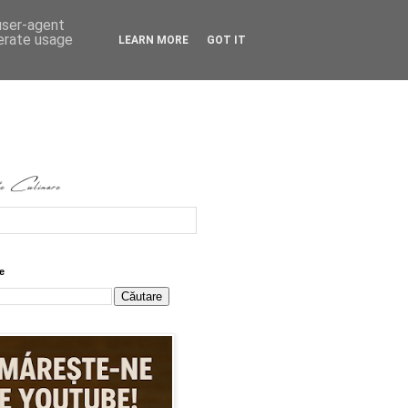
 user-agent
nerate usage
LEARN MORE
GOT IT
e