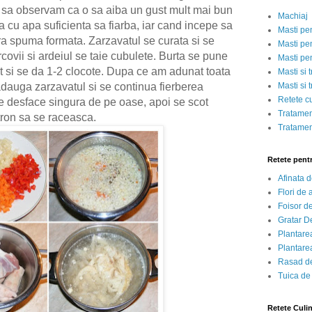
o sa observam ca o sa aiba un gust mult mai bun
Machiaj
la cu apa suficienta sa fiarba, iar cand incepe sa
Masti pe
a spuma formata. Zarzavatul se curata si se
Masti pen
covii si ardeiul se taie cubulete. Burta se pune
Masti pe
tet si se da 1-2 clocote. Dupa ce am adunat toata
Masti si 
Masti si 
dauga zarzavatul si se continua fierberea
Retete c
e desface singura de pe oase, apoi se scot
Tratamen
stron sa se raceasca.
Tratamen
Retete pent
Afinata 
Flori de
Foisor d
Gratar D
Plantarea
Plantarea
Rasad de
Tuica de
Retete Culi