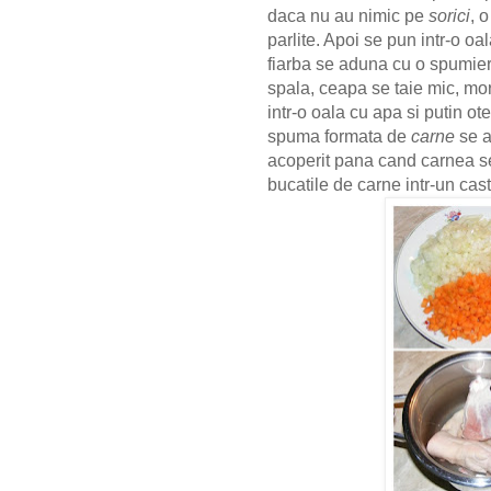
daca nu au nimic pe
sorici
, 
parlite. Apoi se pun intr-o oa
fiarba se aduna cu o spumier
spala, ceapa se taie mic, mor
intr-o oala cu apa si putin o
spuma formata de
carne
se a
acoperit pana cand carnea s
bucatile de carne intr-un ca