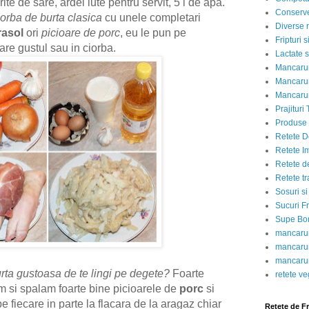
ite de sare, ardei iute pentru servit, 5 l de apa.
Conserve
orba de burta clasica
cu unele completari
Diverse r
rasol
ori
picioare de porc
, eu le pun pe
Fripturi 
re gustul sau in ciorba.
Lactate s
Mancarur
Mancarur
Mancarur
Prajituri 
Produse d
Retete D
Retete I
Retete d
Retete tr
Sosuri si
Sucuri Fr
Supe Bor
mancarur
mancarur
mancarur
ta gustoasa de te lingi pe degete?
Foarte
retete v
m si spalam foarte bine picioarele de
porc
si
pe fiecare in parte la flacara de la aragaz chiar
Retete de F