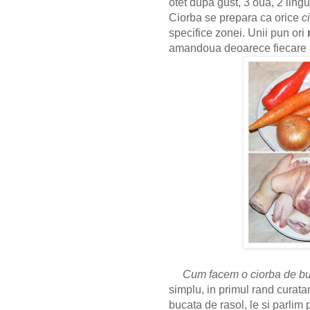
otet dupa gust, 3 oua, 2 lingur
Ciorba se prepara ca orice
ci
specifice zonei. Unii pun ori
amandoua deoarece fiecare a
Cum facem o ciorba de bur
simplu, in primul rand curata
bucata de rasol, le si parlim 