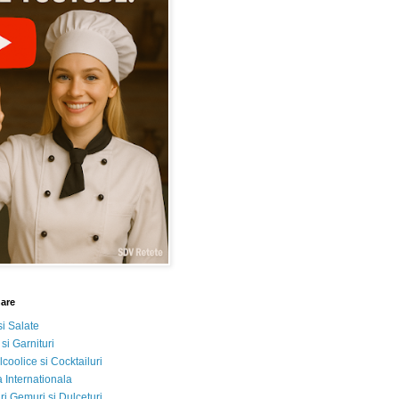
nare
si Salate
 si Garnituri
lcoolice si Cocktailuri
 Internationala
i Gemuri si Dulceturi