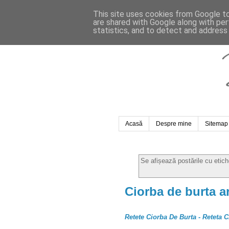
This site uses cookies from Google to 
are shared with Google along with per
statistics, and to detect and address
Acasă
Despre mine
Sitemap
Se afișează postările cu etic
Ciorba de burta a
Retete Ciorba De Burta - Reteta 