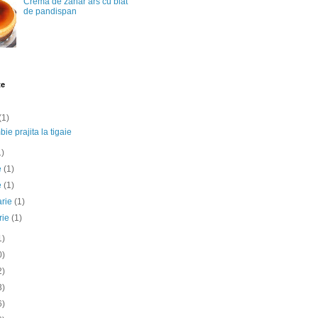
Crema de zahar ars cu blat
de pandispan
te
(1)
ie prajita la tigaie
1)
ie
(1)
e
(1)
arie
(1)
rie
(1)
1)
0)
2)
3)
6)