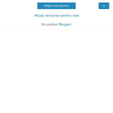
›
Pagina de pornire
Afișați versiunea pentru web
Un produs
Blogger
.