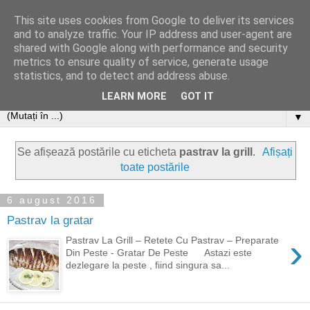
This site uses cookies from Google to deliver its services
and to analyze traffic. Your IP address and user-agent are
shared with Google along with performance and security
metrics to ensure quality of service, generate usage
statistics, and to detect and address abuse.
LEARN MORE
GOT IT
▼
Se afișează postările cu eticheta
pastrav la grill
.
Afișați
toate postările
6 august 2016
Pastrav la gratar
›
Pastrav La Grill – Retete Cu Pastrav – Preparate
Din Peste - Gratar De Peste Astazi este
dezlegare la peste , fiind singura sa...