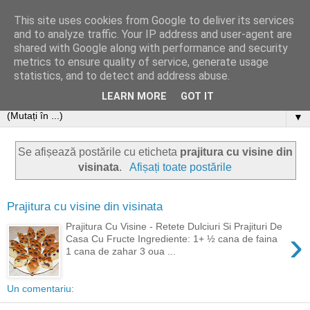
This site uses cookies from Google to deliver its services
and to analyze traffic. Your IP address and user-agent are
shared with Google along with performance and security
metrics to ensure quality of service, generate usage
statistics, and to detect and address abuse.
LEARN MORE
GOT IT
▼
Se afișează postările cu eticheta
prajitura cu visine din
visinata
.
Afișați toate postările
Prajitura cu visine din visinata
Prajitura Cu Visine - Retete Dulciuri Si Prajituri De
›
Casa Cu Fructe Ingrediente: 1+ ½ cana de faina
1 cana de zahar 3 oua ...
Un comentariu: