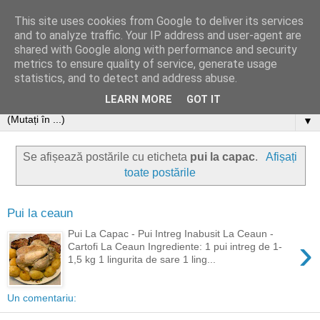
This site uses cookies from Google to deliver its services
and to analyze traffic. Your IP address and user-agent are
shared with Google along with performance and security
metrics to ensure quality of service, generate usage
statistics, and to detect and address abuse.
LEARN MORE
GOT IT
▼
Se afișează postările cu eticheta
pui la capac
.
Afișați
toate postările
Pui la ceaun
Pui La Capac - Pui Intreg Inabusit La Ceaun -
›
Cartofi La Ceaun Ingrediente: 1 pui intreg de 1-
1,5 kg 1 lingurita de sare 1 ling...
Un comentariu: