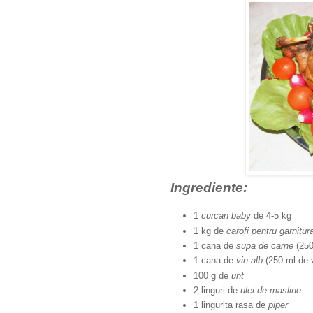
Ingrediente:
1
curcan baby
de 4-5 kg
1 kg de
carofi pentru garnitur
1 cana de
supa de carne
(250
1 cana de
vin alb
(250 ml de v
100 g de
unt
2 linguri de
ulei de masline
1 lingurita rasa de
piper