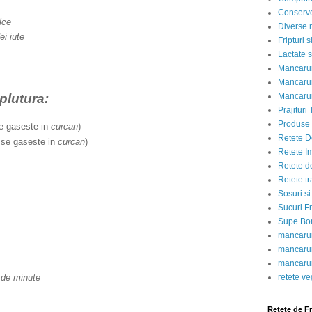
Conserve
lce
Diverse r
ei iute
Fripturi 
Lactate s
Mancarur
Mancarur
plutura:
Mancarur
Prajituri 
Produse d
e gaseste in
curcan
)
Retete D
se gaseste in
curcan
)
Retete I
Retete d
Retete tr
Sosuri si
Sucuri Fr
Supe Bor
mancarur
mancarur
mancarur
 de minute
retete v
Retete de F