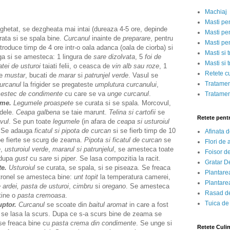
Machiaj
Masti pe
hetat, se dezgheata mai intai (dureaza 4-5 ore, depinde
Masti pen
urata si se spala bine.
Curcanul
inainte de
preparare
, pentru
Masti pe
ntroduce timp de 4 ore intr-o oala adanca (oala de ciorba) si
Masti si 
ga si se amesteca: 1 lingura de
sare dizolvata
, 5
foi de
Masti si 
atei de usturoi
taiati felii, o ceasca de
vin alb sau roze
, 1
Retete c
de
mustar
, bucati de
marar
si
patrunjel verde
. Vasul se
Tratamen
urcanul
la frigider se pregateste
umplutura curcanului
,
estec de condimente
cu care se va
unge curcanul
.
Tratamen
ume.
Legumele
proaspete
se curata si se spala. Morcovul,
ndele.
Ceapa galbena
se taie marunt.
Telina si cartofii
se
Retete pent
vul
. Se pun toate
legumele
(in afara de
ceapa
si usturoiul
 Se adauga
ficatul si pipota de curcan
si se fierb timp de 10
Afinata 
e fierte se scurg de zeama.
Pipota si ficatul de curcan
se
Flori de
e
,
usturoiul verde
,
mararul si patrunjelul
, se amesteca toate
Foisor d
 dupa
gust
cu
sare
si
piper
. Se lasa compozitia la racit.
Gratar D
te.
Usturoiul
se curata, se spala, si se piseaza. Se freaca
Plantarea
stronel se amesteca bine:
unt topit
la temperatura camerei,
Plantarea
e ardei, pasta de usturoi
,
cimbru
si
oregano
. Se amesteca
Rasad de
tine o
pasta cremoasa
.
Tuica de
uptor.
Curcanul
se scoate din
baitul aromat
in care a fost
 se lasa la scurs. Dupa ce s-a scurs bine de zeama se
se freaca bine cu
pasta crema din condimente
. Se unge si
Retete Culi