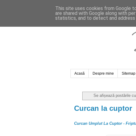
This site uses cookies from Google to 
are shared with Google along with per
statistics, and to detect and address
Acasă
Despre mine
Sitemap
Se afișează postările c
Curcan la cuptor
Curcan Umplut La Cuptor - Friptu