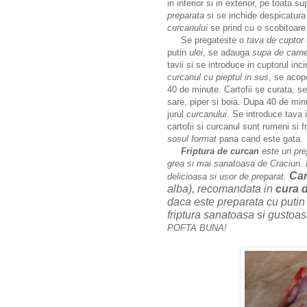
in interior si in exterior, pe toata
preparata
si se inchide despicatura
curcanului
se prind cu o scobitoare
Se pregateste o
tava de cuptor
putin
ulei
, se adauga
supa de carne
tavii si se introduce in cuptorul i
curcanul cu pieptul in sus
, se aco
40 de minute. Cartofii se curata, s
sare, piper si boia. Dupa 40 de mi
jurul
curcanului
. Se introduce tava 
cartofii si curcanul sunt rumeni si 
sosul format
pana cand este gata.
Friptura de curcan
este un prep
grea si mai sanatoasa de Craciun. 
Car
delicioasa si usor de preparat.
alba), recomandata in
cura d
daca este preparata cu putin
friptura sanatoasa si gustoas
POFTA BUNA!