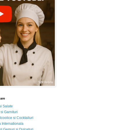
nare
si Salate
 si Garnituri
lcoolice si Cocktailuri
 Internationala
i Gemuri si Dulceturi