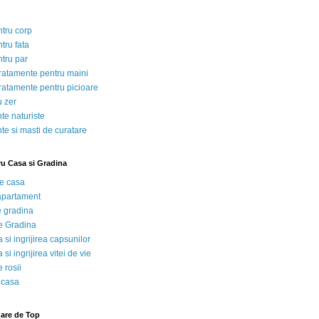
ntru corp
tru fata
ntru par
tratamente pentru maini
tratamente pentru picioare
u zer
te naturiste
te si masti de curatare
ru Casa si Gradina
de casa
 apartament
e gradina
e Gradina
 si ingrijirea capsunilor
 si ingrijirea vitei de vie
 rosii
 casa
nare de Top