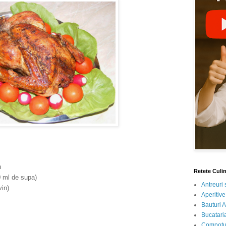
a
Retete Culi
 ml de supa)
Antreuri 
in)
Aperitive
Bauturi A
Bucataria
Compotur