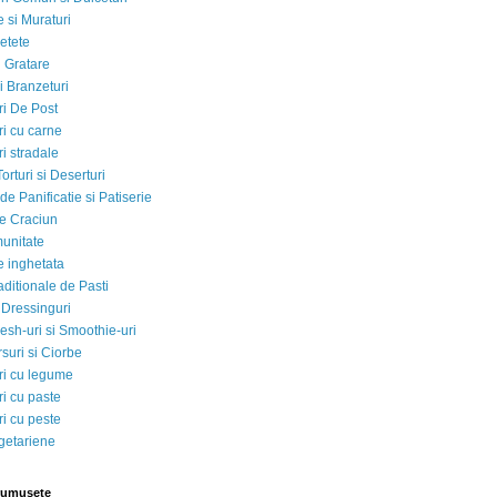
 si Muraturi
etete
si Gratare
i Branzeturi
i De Post
i cu carne
i stradale
Torturi si Deserturi
e Panificatie si Patiserie
e Craciun
munitate
e inghetata
aditionale de Pasti
 Dressinguri
esh-uri si Smoothie-uri
suri si Ciorbe
i cu legume
i cu paste
i cu peste
egetariene
rumusete