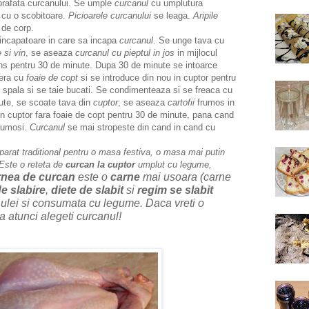
 suprafata curcanului. Se umple
curcanul
cu umplutura
 cu o scobitoare.
Picioarele curcanului
se leaga.
Aripile
 de corp.
incapatoare in care sa incapa
curcanul
. Se unge tava cu
 si vin
, se aseaza
curcanul cu pieptul in jos
in mijlocul
ncins pentru 30 de minute. Dupa 30 de minute se intoarce
pera cu
foaie de copt
si se introduce din nou in cuptor pentru
e spala si se taie bucati. Se condimenteaza si se freaca cu
nute, se scoate tava din
cuptor
, se aseaza
cartofii
frumos in
in cuptor fara foaie de copt pentru 30 de minute, pana cand
frumosi.
Curcanul
se mai stropeste din cand in cand cu
arat traditional pentru o masa festiva, o masa mai putin
Este o reteta de
curcan la cuptor
umplut cu legume,
nea de curcan
este o
carne
mai usoara (carne
e slabire
,
diete de slabit
si
regim se slabit
 ulei si consumata cu legume. Daca vreti o
a atunci alegeti curcanul!