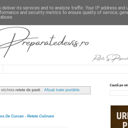
deliver its services and to analyze traffic. Your IP address and
formance and security metrics to ensure quality of service, ge
 abuse.
Caută pe sit
u eticheta
retete de pasti
.
Afișați toate postările
ra De Curcan - Retete Culinare