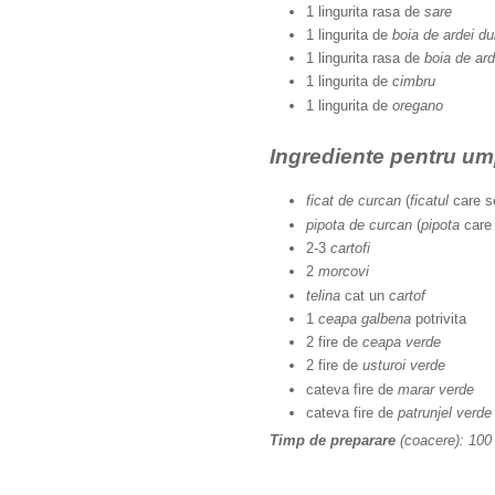
1 lingurita rasa de
sare
1 lingurita de
boia de ardei du
1 lingurita rasa de
boia de ard
1 lingurita de
cimbru
1 lingurita de
oregano
Ingrediente pentru um
ficat de curcan
(
ficatul
care s
pipota de curcan
(
pipota
care 
2-3
cartofi
2
morcovi
telina
cat un
cartof
1
ceapa galbena
potrivita
2 fire de
ceapa verde
2 fire de
usturoi verde
cateva fire de
marar verde
cateva fire de
patrunjel verde
Timp de preparare
(coacere):
100