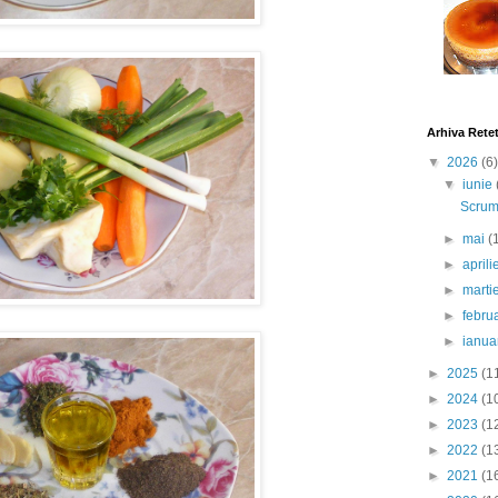
Arhiva Rete
▼
2026
(6)
▼
iunie
Scrumb
►
mai
(
►
april
►
marti
►
febru
►
ianua
►
2025
(1
►
2024
(1
►
2023
(1
►
2022
(1
►
2021
(1