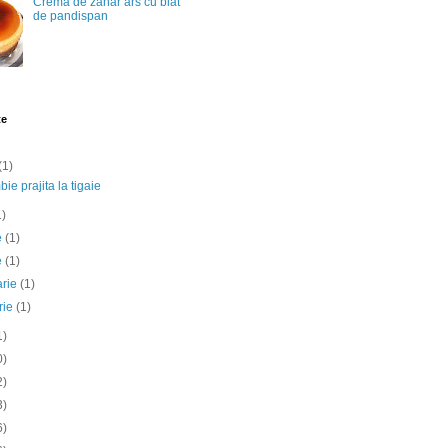
Crema de zahar ars cu blat
de pandispan
te
(1)
ie prajita la tigaie
1)
ie
(1)
e
(1)
arie
(1)
rie
(1)
1)
0)
2)
3)
6)