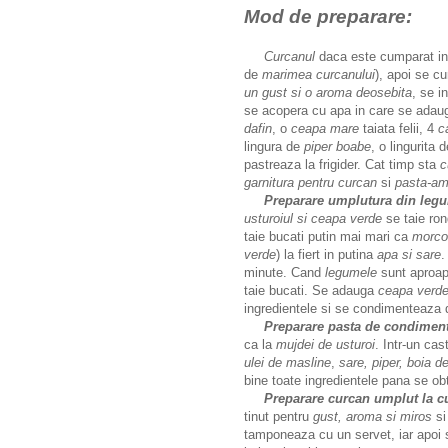
Mod de preparare:
Curcanul
daca este cumparat ing
de
marimea curcanului
), apoi se c
un gust si o aroma deosebita
, se i
se acopera cu apa in care se adau
dafin
, o
ceapa mare
taiata felii, 4
c
lingura de
piper boabe
, o lingurita 
pastreaza la frigider. Cat timp sta
c
garnitura
pentru curcan
si
pasta-am
Preparare umplutura din leg
usturoiul si ceapa verde
se taie ro
taie bucati putin mai mari ca
morco
verde
) la fiert in putina
apa si sare
.
minute. Cand
legumele
sunt aproap
taie bucati. Se adauga
ceapa verd
ingredientele si se condimenteaza
Preparare pasta de condimen
ca la
mujdei de usturoi
. Intr-un ca
ulei de masline
,
sare, piper, boia d
bine toate ingredientele pana se ob
Preparare curcan umplut la c
tinut pentru
gust, aroma si miros
si
tamponeaza cu un servet, iar apoi 