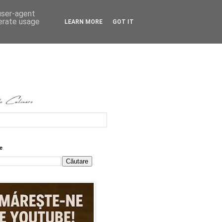
 user-agent
nerate usage
LEARN MORE
GOT IT
e