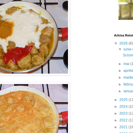
Arhiva Rete
▼
2026
(6)
▼
iunie
Scrumb
►
mai
(
►
april
►
marti
►
febru
►
ianua
►
2025
(1
►
2024
(1
►
2023
(1
►
2022
(1
►
2021
(1