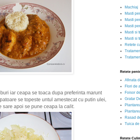
Machiaj
Masti pe
Masti pen
Masti pe
Masti si 
Masti si 
Retete c
Tratamen
Tratamen
Retete pent
Afinata 
Flori de
uburi iar ceapa se toaca dupa preferinta marunt
Foisor d
Gratar D
capatoare se topeste untul amestecat cu putin ulei,
Plantarea
de sare apoi se pune ceapa la
calit
.
Plantarea
Rasad de
Tuica de
Retete Culi