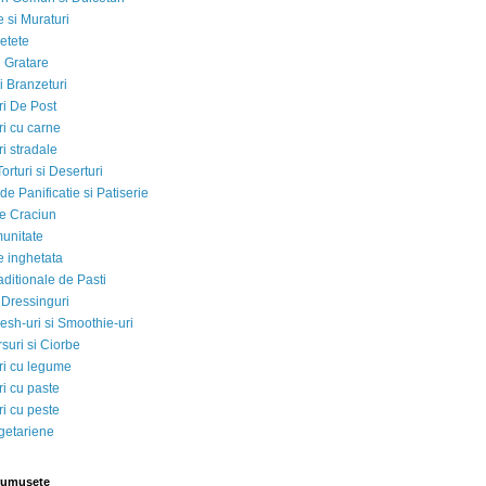
 si Muraturi
etete
si Gratare
i Branzeturi
i De Post
i cu carne
i stradale
Torturi si Deserturi
e Panificatie si Patiserie
e Craciun
munitate
e inghetata
aditionale de Pasti
 Dressinguri
esh-uri si Smoothie-uri
suri si Ciorbe
i cu legume
i cu paste
i cu peste
egetariene
rumusete