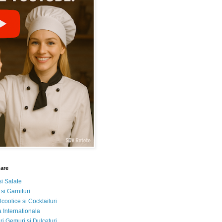
nare
si Salate
 si Garnituri
lcoolice si Cocktailuri
 Internationala
i Gemuri si Dulceturi