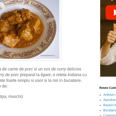
a de
carne
de
porc
si un
sos de curry
delicios
rry de porc
preparat la
tigaie
, o
reteta Indiana
cu
te foarte simplu si usor si la noi in
bucatarie
.
e de:
Retete Culi
Antreuri 
lpa, muschi)
Aperitive
Bauturi A
Bucataria
Compotur