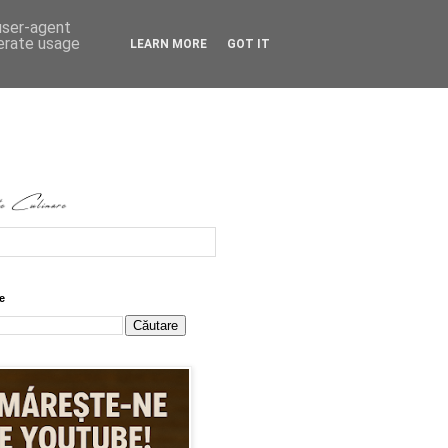
 user-agent
nerate usage
LEARN MORE
GOT IT
e