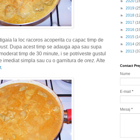
►
2020
(1
►
2019
(2
►
2018
(1
►
2017
(1
►
2016
(1
►
2015
(1
tigaia la loc racoros acoperita cu capac timp de
►
2014
(2
gust
. Dupa acest timp se adauga apa sau supa
►
2013
(3
 moderat timp de 30 minute, i se potriveste gustul
te imediat simpla sau cu o garnitura de
orez
. Alte
Contact Pre
r
.
Nume
E-mail
*
Mesaj
*