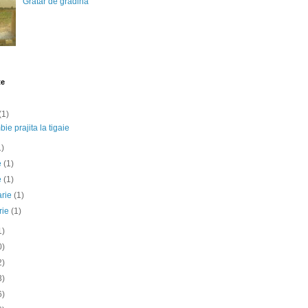
Gratar de gradina
te
(1)
ie prajita la tigaie
1)
ie
(1)
e
(1)
arie
(1)
rie
(1)
1)
0)
2)
3)
6)