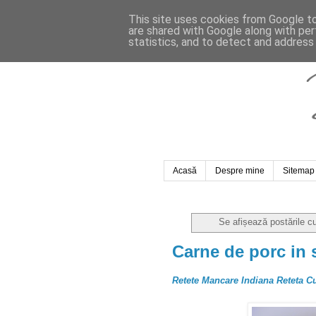
This site uses cookies from Google to 
are shared with Google along with per
statistics, and to detect and address
Acasă
Despre mine
Sitemap
Se afișează postările c
Carne de porc in 
Retete Mancare Indiana Reteta C