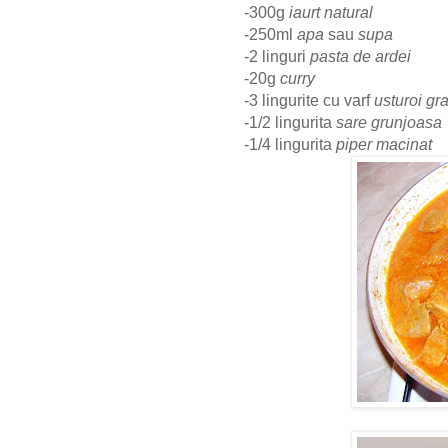
-300g
iaurt natural
-250ml
apa
sau
supa
-2 linguri
pasta de ardei
-20g
curry
-3 lingurite cu varf
usturoi gr
-1/2 lingurita
sare grunjoasa
-1/4 lingurita
piper macinat