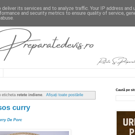
deliver its services and to analyze traffic. Your IP address and
formance and security metrics to ensure quality of service, ge
 abuse.
Caută pe sit
u eticheta
retete indiene
.
Afișați toate postările
sos curry
urry De Porc