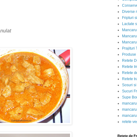
Conserve
Diverse r
Fripturi 
Lactate s
Mancarur
anulat
Mancarur
Mancarur
Prajituri 
Produse d
Retete D
Retete I
Retete d
Retete tr
Sosuri si
Sucuri Fr
Supe Bor
mancarur
mancarur
mancarur
retete v
Retete de F