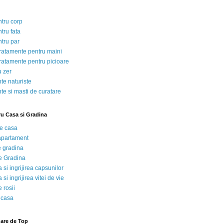
ntru corp
tru fata
ntru par
tratamente pentru maini
tratamente pentru picioare
u zer
te naturiste
te si masti de curatare
ru Casa si Gradina
de casa
 apartament
e gradina
e Gradina
 si ingrijirea capsunilor
 si ingrijirea vitei de vie
 rosii
 casa
nare de Top