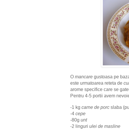
O
mancare
gustoasa pe baz
este urmatoarea reteta de
cu
arome specifice care se gates
Pentru 4-5 portii avem nevoi
-1 kg
carne de porc
slaba (pu
-4
cepe
-80g
unt
-2 linguri
ulei de masline