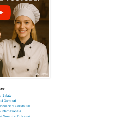
nare
si Salate
 si Garnituri
lcoolice si Cocktailuri
 Internationala
i Gemuri si Dulceturi