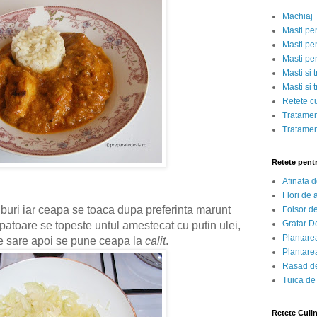
Machiaj
Masti pe
Masti pen
Masti pe
Masti si 
Masti si 
Retete c
Tratamen
Tratamen
Retete pent
Afinata 
Flori de
uburi iar ceapa se toaca dupa preferinta marunt
Foisor d
Gratar D
capatoare se topeste untul amestecat cu putin ulei,
Plantarea
de sare apoi se pune ceapa la
calit
.
Plantarea
Rasad de
Tuica de
Retete Culi