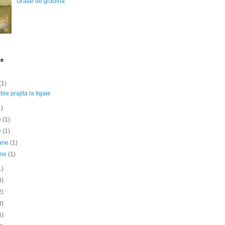
Gratar de gradina
te
(1)
ie prajita la tigaie
1)
ie
(1)
e
(1)
arie
(1)
rie
(1)
1)
0)
2)
3)
6)