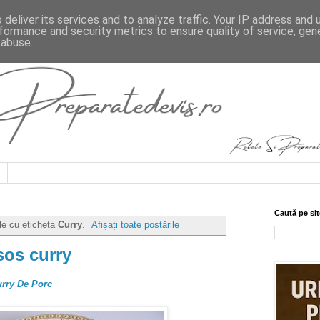
deliver its services and to analyze traffic. Your IP address and
formance and security metrics to ensure quality of service, ge
 abuse.
Caută pe sit
le cu eticheta
Curry
.
Afișați toate postările
sos curry
urry De Porc