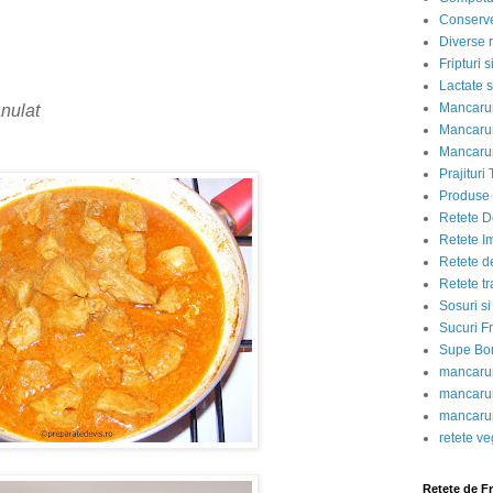
Conserve
Diverse r
Fripturi 
Lactate s
Mancarur
anulat
Mancarur
Mancarur
Prajituri 
Produse d
Retete D
Retete I
Retete d
Retete tr
Sosuri si
Sucuri Fr
Supe Bor
mancarur
mancarur
mancarur
retete v
Retete de F