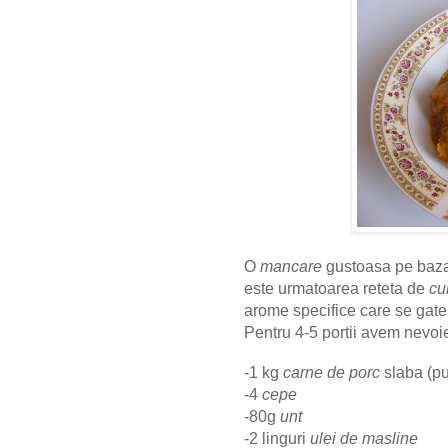
O
mancare
gustoasa pe baz
este urmatoarea reteta de
cu
arome specifice care se gates
Pentru 4-5 portii avem nevoi
-1 kg
carne de porc
slaba (pu
-4
cepe
-80g
unt
-2 linguri
ulei de masline