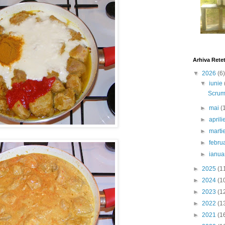
Arhiva Rete
▼
2026
(6)
▼
iunie
Scrumb
►
mai
(
►
april
►
marti
►
febru
►
ianua
►
2025
(1
►
2024
(1
►
2023
(1
►
2022
(1
►
2021
(1