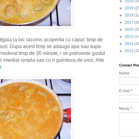
►
2020
(1
►
2019
(2
►
2018
(1
►
2017
(1
►
2016
(1
►
2015
(1
tigaia la loc racoros acoperita cu capac timp de
►
2014
(2
gust
. Dupa acest timp se adauga apa sau supa
►
2013
(3
 moderat timp de 30 minute, i se potriveste gustul
te imediat simpla sau cu o garnitura de
orez
. Alte
Contact Pre
r
.
Nume
E-mail
*
Mesaj
*