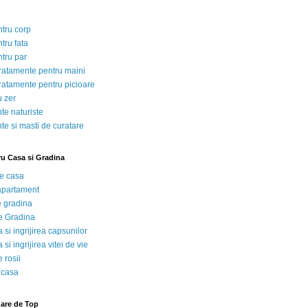
ntru corp
tru fata
ntru par
tratamente pentru maini
tratamente pentru picioare
u zer
te naturiste
te si masti de curatare
ru Casa si Gradina
de casa
 apartament
e gradina
e Gradina
 si ingrijirea capsunilor
 si ingrijirea vitei de vie
 rosii
 casa
nare de Top