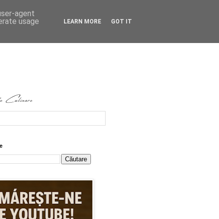
 user-agent
nerate usage
LEARN MORE
GOT IT
e