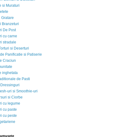
 si Muraturi
etete
si Gratare
i Branzeturi
i De Post
i cu carne
i stradale
Torturi si Deserturi
e Panificatie si Patiserie
e Craciun
munitate
e inghetata
aditionale de Pasti
 Dressinguri
esh-uri si Smoothie-uri
suri si Ciorbe
i cu legume
i cu paste
i cu peste
egetariene
rumusete