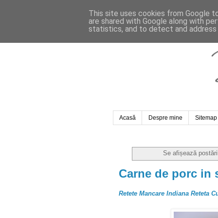
This site uses cookies from Google to 
are shared with Google along with per
statistics, and to detect and address
Acasă
Despre mine
Sitemap
Se afișează postări
Carne de porc in 
Retete Mancare Indiana Reteta C