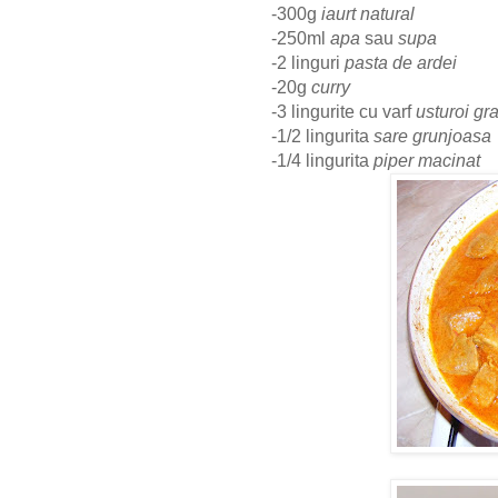
-300g
iaurt natural
-250ml
apa
sau
supa
-2 linguri
pasta de ardei
-20g
curry
-3 lingurite cu varf
usturoi gr
-1/2 lingurita
sare grunjoasa
-1/4 lingurita
piper macinat