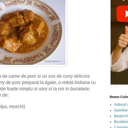
a de
carne
de
porc
si un
sos de curry
delicios
rry de porc
preparat la
tigaie
, o
reteta Indiana
cu
te foarte simplu si usor si la noi in
bucatarie
.
e de:
Retete Culi
Antreuri 
lpa, muschi)
Aperitive
Bauturi A
Bucataria
Compotur