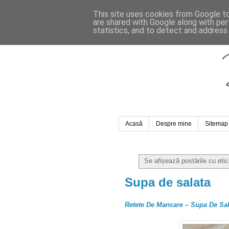
This site uses cookies from Google to 
are shared with Google along with per
statistics, and to detect and address
Acasă
Despre mine
Sitemap
Se afișează postările cu eti
Supa de salata
Retete De Mancare – Supa De Sal