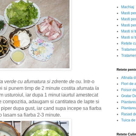
Machiaj
Masti pe
Masti pen
Masti pe
Masti si 
Masti si 
Retete c
Tratamen
Tratamen
Retete pent
Afinata 
 verde cu afumatura si zdrente de ou
. Intr-o
Flori de
lei si punem timp de 2 minute costita afumata
la
Foisor d
 usturoiul, iar dupa 1 minut iaurtul amestecat
Gratar D
 compozitia, adaugam si cantitatea de lapte si
Plantarea
piper dupa gust, iar cand supa incepe sa fiarba
Plantarea
Rasad de
o lasam sa fiarba 2-3 minute.
Tuica de
Retete Culi