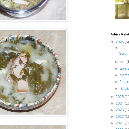
Arhiva Rete
▼
2026
(6)
▼
iunie
Scrumb
►
mai
(
►
april
►
marti
►
febru
►
ianua
►
2025
(1
►
2024
(1
►
2023
(1
►
2022
(1
►
2021
(1