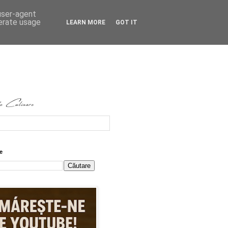
 user-agent
nerate usage
LEARN MORE
GOT IT
e