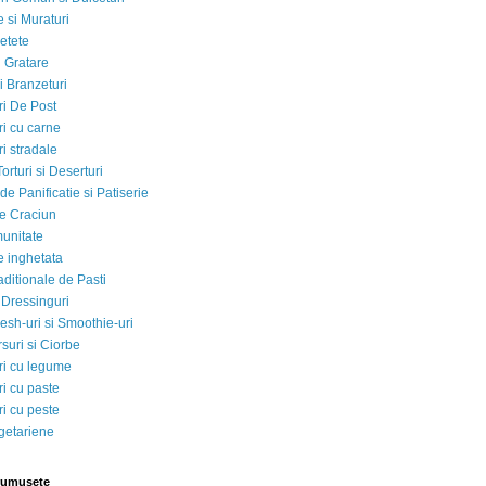
 si Muraturi
etete
si Gratare
i Branzeturi
i De Post
i cu carne
i stradale
Torturi si Deserturi
e Panificatie si Patiserie
e Craciun
munitate
e inghetata
aditionale de Pasti
 Dressinguri
esh-uri si Smoothie-uri
suri si Ciorbe
i cu legume
i cu paste
i cu peste
egetariene
rumusete