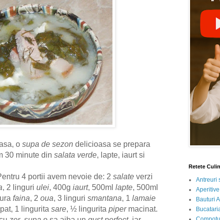
asa, o
supa de sezon
delicioasa se prepara
im 30 minute din
salata verde
, lapte, iaurt si
Retete Culi
Pentru 4 portii avem nevoie de: 2
salate
verzi
Antreuri 
a
, 2 linguri
ulei
, 400g
iaurt
, 500ml
lapte
, 500ml
Aperitive
gura
faina
, 2
oua
, 3 linguri
smantana
, 1
lamaie
Bauturi A
at, 1 lingurita
sare
, ½ lingurita
piper
macinat.
Bucataria
Compotur
 cu
zer
,
supa
o sa aiba un
gust perfect
, iar