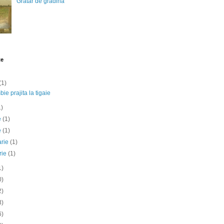
Gratar de gradina
te
(1)
ie prajita la tigaie
1)
ie
(1)
e
(1)
arie
(1)
rie
(1)
1)
0)
2)
3)
6)