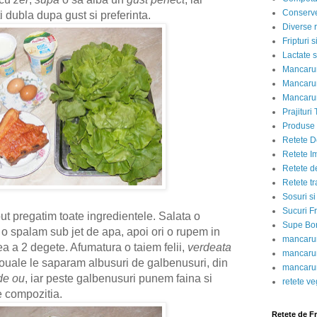
Conserve
 dubla dupa gust si preferinta.
Diverse r
Fripturi 
Lactate s
Mancarur
Mancarur
Mancarur
Prajituri 
Produse d
Retete D
Retete I
Retete d
Retete tr
Sosuri si
Sucuri Fr
 pregatim toate ingredientele. Salata o
Supe Bor
 o spalam sub jet de apa, apoi ori o rupem in
mancarur
a a 2 degete. Afumatura o taiem felii,
verdeata
mancarur
 ouale le saparam albusuri de galbenusuri, din
mancarur
de ou
, iar peste galbenusuri punem faina si
retete v
 compozitia.
Retete de F