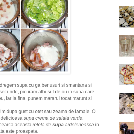
 dregem supa cu galbenusuri si smantana si
ecunde, picuram albusul de ou in supa care
u, iar la final punem mararul tocat marunt si
rim dupa gust cu otet sau zeama de lamaie. O
o delicioasa
supa crema de salata verde
.
cearca aceasta
reteta de
supa
ardeleneasca
in
ata este proaspata.