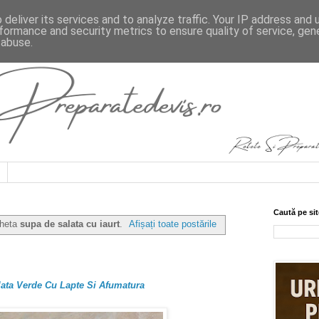
deliver its services and to analyze traffic. Your IP address and
formance and security metrics to ensure quality of service, ge
 abuse.
Caută pe sit
cheta
supa de salata cu iaurt
.
Afișați toate postările
ata Verde Cu Lapte Si Afumatura