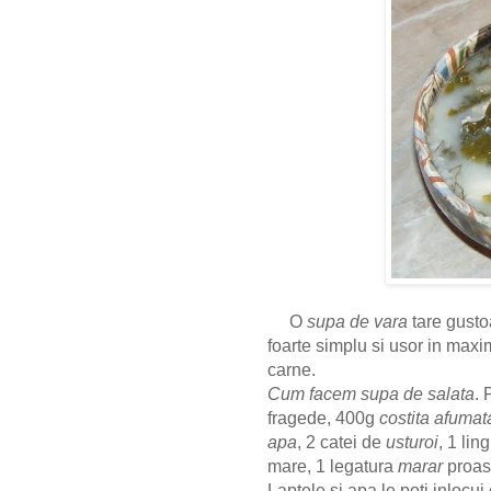
O
supa de vara
tare gusto
foarte simplu si usor in max
carne.
Cum facem supa de salata
. 
fragede, 400g
costita afumat
apa
, 2 catei de
usturoi
, 1 lin
mare, 1 legatura
marar
proasp
Laptele si apa le poti inlocui