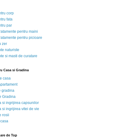
ntru corp
tru fata
ntru par
tratamente pentru maini
tratamente pentru picioare
u zer
te naturiste
te si masti de curatare
ru Casa si Gradina
de casa
 apartament
e gradina
e Gradina
 si ingrijirea capsunilor
 si ingrijirea vitei de vie
 rosii
 casa
nare de Top