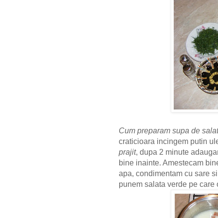
Cum preparam supa de salata
craticioara incingem putin u
prajit
, dupa 2 minute adaugam
bine inainte. Amestecam bine
apa, condimentam cu sare si 
punem salata verde pe care 