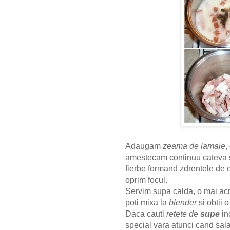
Adaugam
zeama de lamaie
,
amestecam continuu cateva s
fierbe formand zdrentele de o
oprim focul.
Servim supa calda, o mai ac
poti mixa la
blender
si obtii 
Daca cauti
retete de
supe
in
special vara atunci cand sal