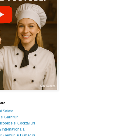
nare
si Salate
 si Garnituri
lcoolice si Cocktailuri
 Internationala
i Gemuri si Dulceturi