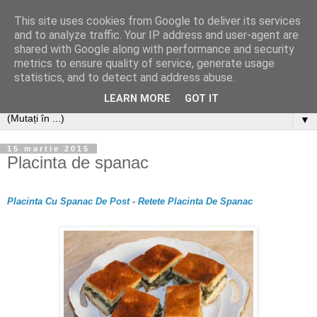
This site uses cookies from Google to deliver its services
and to analyze traffic. Your IP address and user-agent are
shared with Google along with performance and security
metrics to ensure quality of service, generate usage
statistics, and to detect and address abuse.
LEARN MORE
GOT IT
▼
15 martie 2015
Placinta de spanac
Placinta Cu Spanac De Post
-
Retete Placinta De Spanac