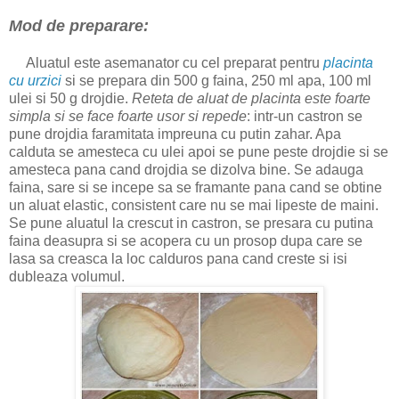
Mod de preparare:
Aluatul este asemanator cu cel preparat pentru
placinta
cu urzici
si se prepara din 500 g faina, 250 ml apa, 100 ml
ulei si 50 g drojdie.
Reteta de aluat de placinta este foarte
simpla si se face foarte usor si repede
: intr-un castron se
pune drojdia faramitata impreuna cu putin zahar. Apa
calduta se amesteca cu ulei apoi se pune peste drojdie si se
amesteca pana cand drojdia se dizolva bine. Se adauga
faina, sare si se incepe sa se framante pana cand se obtine
un aluat elastic, consistent care nu se mai lipeste de maini.
Se pune aluatul la crescut in castron, se presara cu putina
faina deasupra si se acopera cu un prosop dupa care se
lasa sa creasca la loc calduros pana cand creste si isi
dubleaza volumul.