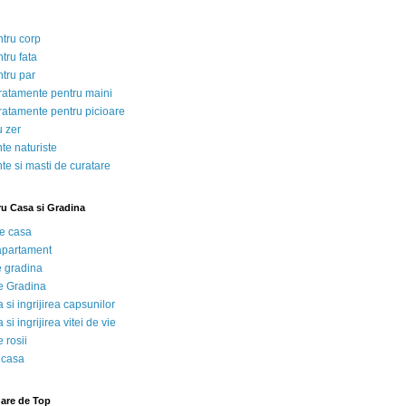
ntru corp
tru fata
ntru par
tratamente pentru maini
tratamente pentru picioare
u zer
te naturiste
te si masti de curatare
ru Casa si Gradina
de casa
 apartament
e gradina
e Gradina
 si ingrijirea capsunilor
 si ingrijirea vitei de vie
 rosii
 casa
nare de Top