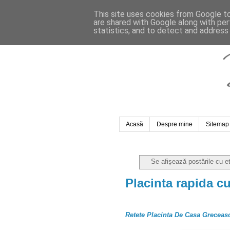
This site uses cookies from Google to 
are shared with Google along with per
statistics, and to detect and address
Acasă
Despre mine
Sitemap
Se afișează postările cu e
Placinta rapida c
Retete Placinta De Casa Grecea