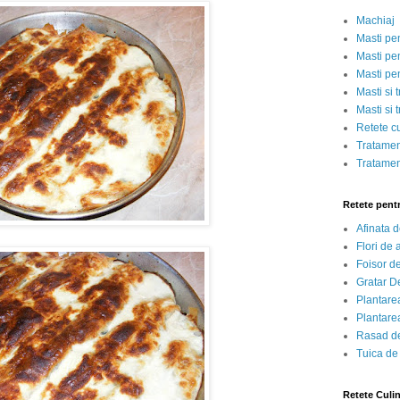
Machiaj
Masti pe
Masti pen
Masti pe
Masti si 
Masti si 
Retete c
Tratamen
Tratamen
Retete pent
Afinata 
Flori de
Foisor d
Gratar D
Plantarea
Plantarea
Rasad de
Tuica de
Retete Culi