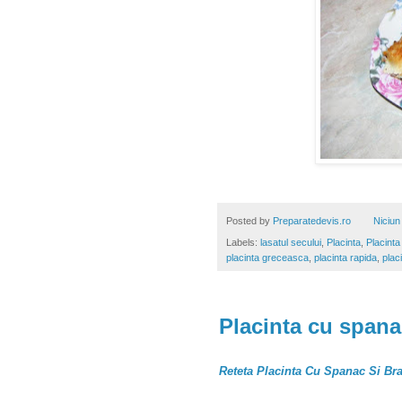
Posted by
Preparatedevis.ro
Niciun
Labels:
lasatul secului
,
Placinta
,
Placint
placinta greceasca
,
placinta rapida
,
plac
Placinta cu spana
Reteta Placinta Cu Spanac Si B