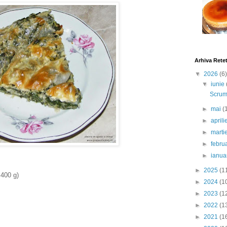
Arhiva Rete
▼
2026
(6)
▼
iunie
Scrumb
►
mai
(
►
april
►
marti
►
febru
►
ianua
►
2025
(1
 400 g)
►
2024
(1
►
2023
(1
►
2022
(1
►
2021
(1