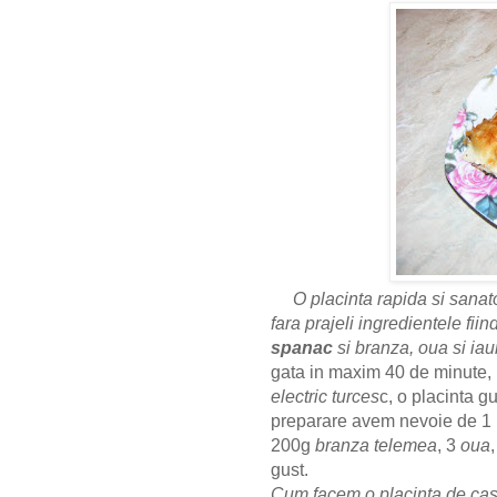
O placinta rapida si sanat
fara prajeli ingredientele fii
spanac
si branza, oua si iau
gata in maxim
4
0 de minute,
electric turces
c, o placinta g
preparare avem nevoie de 1
200g
branza telemea
, 3
oua
gust.
Cum facem o placinta de casa