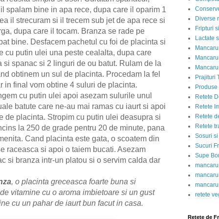
Conserve
 il spalam bine in apa rece, dupa care il oparim 1
Diverse r
eea
il strecuram si il trecem sub jet de apa rece si
Fripturi 
rga
, d
upa
care
il tocam. Branza se rade pe
Lactate s
bat bine. Desfacem pachetul cu foi de placinta si
Mancarur
e cu putin ulei una peste cealalta, dupa care
Mancarur
i spanac si 2 linguri de ou batut. Rulam de la
Mancarur
nd obtinem un sul de placinta. Procedam la fel
Prajituri 
ar in final vom obtine 4 suluri de placinta.
Produse d
ngem cu putin ulei apoi asezam sulurile unul
Retete D
ale batute care ne-au mai ramas cu iaurt si apoi
Retete I
Retete d
le de placinta.
Stropim cu
putin ulei deasupra si
Retete tr
incins la 250 de grade
pentru 20 de
minute, pana
Sosuri si
menita. Cand placinta este gata, o scoatem din
Sucuri Fr
se raceasca si apoi o taiem bucati. Asezam
Supe Bor
c si branza intr-un platou si o servim calda dar
mancarur
mancarur
nza
, o placinta greceasca foarte buna si
mancarur
 de vitamine cu o aroma imbietoare si un gust
retete v
ne cu un pahar de iaurt bun facut in casa.
Retete de F