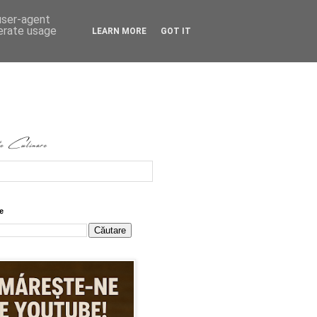
 user-agent
nerate usage
LEARN MORE
GOT IT
e