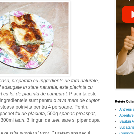
oasa, preparata cu ingrediente de tara naturale,
nd adaugate in stare naturala, este placinta cu
rt cu foi de placinta de cumparat.
Placinta este
 ingredientele sunt pentru o
tava mare de cuptor
Retete Culi
ustoasa potrivita pentru 4 persoane.
Pentru
Antreuri 
 pachet
foi de placinta
, 500g
spanac proaspat
,
Aperitive
, 300ml
iaurt
, 3 linguri de
ulei
, sare si piper dupa
Bauturi A
Bucataria
 reusita simplu si usor
. Curatam spanacul,
Compotur