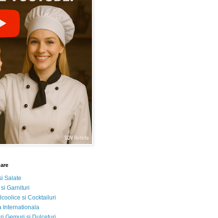
nare
si Salate
 si Garnituri
lcoolice si Cocktailuri
 Internationala
i Gemuri si Dulceturi