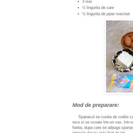
3
oua
½ lingurita de
sare
½ lingurita de
piper macinat
Mod de preparare:
Spanacul se curata de codite ca s
rece si se scoate intr-un vas. Intr-
fiarba, dupa care se adauga
spanac
inmoaie dar nu este fiert de tot.