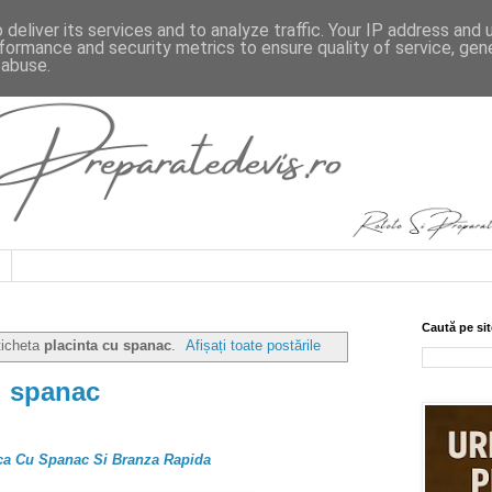
deliver its services and to analyze traffic. Your IP address and
formance and security metrics to ensure quality of service, ge
 abuse.
Caută pe sit
ticheta
placinta cu spanac
.
Afișați toate postările
u spanac
sca Cu Spanac Si Branza Rapida