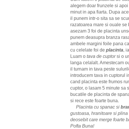
alegem doar frunzele
si apoi
minut in apa fiarta. Dupa ac
il punem intr-o sita sa se scu
razatoarea mare si ouale se 
asezam 3 foi de placinta uns
punem deasupra branza rasa s
ambele margini foile pana ca
cu celelate foi de
placinta
, i
Luam o
tava de cuptor
si o u
langa celalalt. Amestecam ou
il turnam in tava peste suluri
introducem tava in cuptorul 
cand placinta este frumos ru
cuptor, o lasam 5 minute sa 
bucatile de placinta de spana
si rece
este foarte buna.
Placinta cu spanac si
bra
gustoasa, hranitoare si plina
deosebit care merge foarte bi
Pofta Buna!