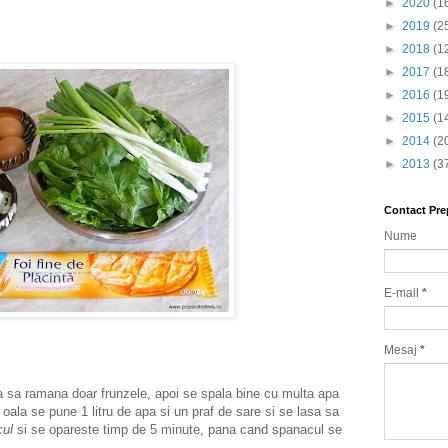
►
2020
(1
►
2019
(2
►
2018
(1
►
2017
(1
►
2016
(1
►
2015
(1
►
2014
(2
►
2013
(3
Contact Pre
Nume
E-mail
*
Mesaj
*
a ramana doar frunzele, apoi se spala bine cu multa apa
o oala se pune 1 litru de apa si un praf de sare si se lasa sa
ul
si se opareste timp de 5 minute, pana cand spanacul se