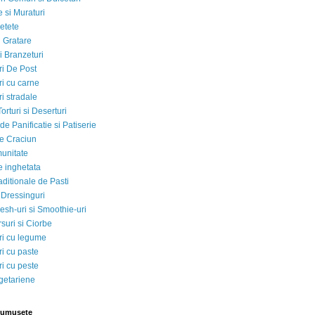
 si Muraturi
etete
si Gratare
i Branzeturi
i De Post
i cu carne
i stradale
Torturi si Deserturi
e Panificatie si Patiserie
e Craciun
munitate
e inghetata
aditionale de Pasti
 Dressinguri
esh-uri si Smoothie-uri
suri si Ciorbe
i cu legume
i cu paste
i cu peste
egetariene
rumusete