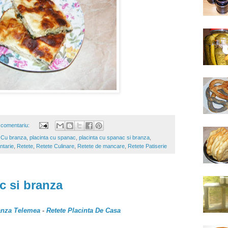
 comentariu:
a Cu branza
,
placinta cu spanac
,
placinta cu spanac si branza
,
intarie
,
Retete
,
Retete Culinare
,
Retete de mancare
,
Retete Patiserie
c si branza
ranza Telemea
-
Retete Placinta De Casa