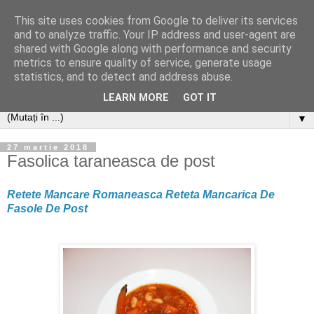
This site uses cookies from Google to deliver its services
and to analyze traffic. Your IP address and user-agent are
shared with Google along with performance and security
metrics to ensure quality of service, generate usage
statistics, and to detect and address abuse.
LEARN MORE
GOT IT
▼
27 martie 2018
Fasolica taraneasca de post
Retete Mancare Romaneasca Reteta Mancarica De
Fasole De Post