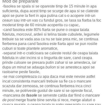
Mod de preparare
-fasolea se spala si se opareste timp de 15 minute in apa
suficienta, dupa acest timp se scurge de apa si se clateste
apoi se pune la fiert in apa putina cat s-o acopere intr-un
ceaun
sau intr-un vas cu fundul gros, se lasa sa fiarba la foc
moderat timp de 60 minute acoperita cu capac,
-cand fasolea este 80% fiarta se pune o
ceapa
taiata
fideluta, morcovul, ardeii si telina taiate cubulete, legumele
trebuie sa se vada asa ca nu se taie prea mic, se continua
fierberea pana cand fasolea este fiarta apoi se pun rosiile
cuburi si toate plantele aromatice,
-separat intr-o craticioara se caleste restul de ceapa taiata
fideluta in ulei incins si o lingurita de sare, cand ceapa
prinde culoare se presara putin zahar si se amesteca, iar
dupa un minut se adauga
bulion
si se amesteca apoi se
rastoarne peste fasole,
-se mai completeaza cu apa daca mai este nevoie astfel
incat consistenta mancarii trebuie sa fie ca o mancare
scazuta dar zemoasa, se continua fierberea inca cinci
minute, se potriveste gustul de sare si se opreste focul,
-mancarea de
fasole
se serveste calda dar fiind o
mancare
de post
merge foarte bine servita si rece, merge alaturi o
ciusca murata, o ceapa taiata in patru presarata cu sare sau