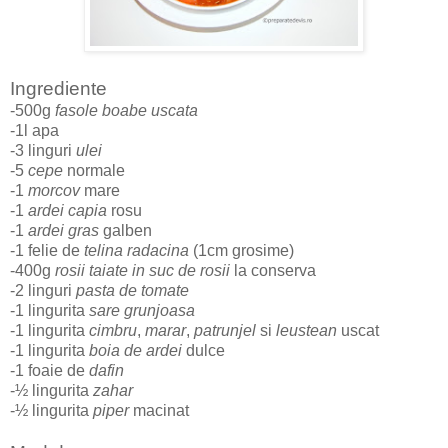
Ingrediente
-500g
fasole boabe uscata
-1l apa
-3 linguri
ulei
-5
cepe
normale
-1
morcov
mare
-1
ardei capia
rosu
-1
ardei gras
galben
-1 felie de
telina radacina
(1cm grosime)
-400g
rosii taiate in suc de rosii
la conserva
-2 linguri
pasta de tomate
-1 lingurita
sare grunjoasa
-1 lingurita
cimbru
,
marar
,
patrunjel
si
leustean
uscat
-1 lingurita
boia de ardei
dulce
-1 foaie de
dafin
-½ lingurita
zahar
-½ lingurita
piper
macinat