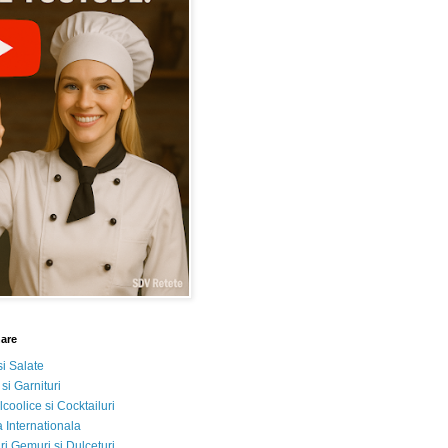
nare
si Salate
 si Garnituri
lcoolice si Cocktailuri
 Internationala
i Gemuri si Dulceturi