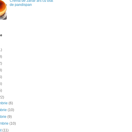
Crema de zahar ars cu blat
de pandispan
te
1)
0)
2)
3)
6)
6)
5)
22)
mbrie
(6)
mbrie
(10)
mbrie
(9)
embrie
(10)
st
(11)