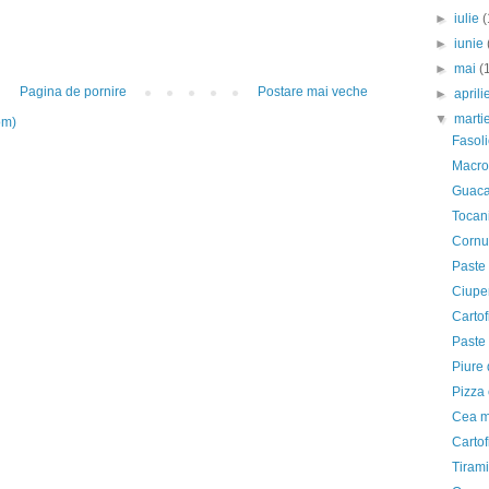
►
iulie
(
►
iunie
►
mai
(
Pagina de pornire
Postare mai veche
►
april
▼
marti
om)
Fasoli
Macrou
Guac
Tocani
Cornu
Paste
Ciuper
Cartofi
Paste 
Piure
Pizza 
Cea m
Cartof
Tirami