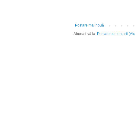
Postare mai nouă
Abonați-vă la:
Postare comentarii (At