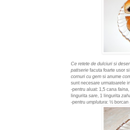
Ce retete de dulciuri si deser
patiserie
facuta foarte usor s
cornuri cu gem
si anume
cor
sunt necesare urmatoarele i
-pentru aluat: 1,5 cana
faina
lingurita
sare
, 1 lingurita
zah
-pentru
umplutura
: ½ borcan