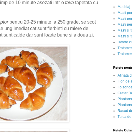
 timp de 10 minute asezati intr-o
tava
tapetata cu
Machiaj
Masti pe
Masti pen
ptor
pentru 20-25 minute la 250 grade, se scot
Masti pe
se ung imediat cat sunt fierbinti cu miere de
Masti si 
t sunt calde dar sunt foarte bune si a doua zi.
Masti si 
Retete c
Tratamen
Tratamen
Retete pent
Afinata 
Flori de
Foisor d
Gratar D
Plantarea
Plantarea
Rasad de
Tuica de
Retete Culi