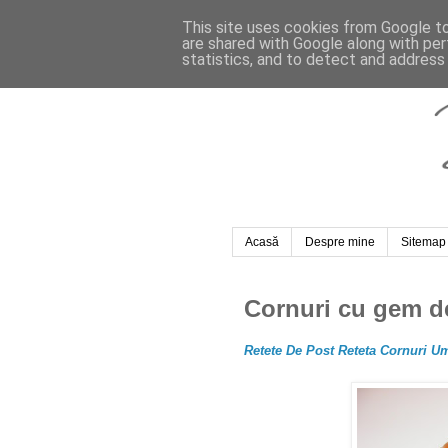
This site uses cookies from Google to 
are shared with Google along with per
statistics, and to detect and address
Acasă
Despre mine
Sitemap
Cornuri cu gem d
Retete De Post Reteta Cornuri U