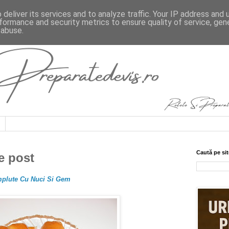
deliver its services and to analyze traffic. Your IP address and
formance and security metrics to ensure quality of service, ge
 abuse.
Caută pe sit
e post
mplute Cu Nuci Si Gem