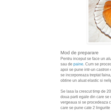
Mod de preparare
Pentru inceput se face un
al
sau de
paine
. Cum se proced
apoi se pune intr-un castron 
se incorporeaza treptat fain
obtine un aluat elastic si nel
Se lasa la crescut timp de 20
doua parti egale din care se 
vergeaua si se procedeaza c
care se pune cate 2 lingurit