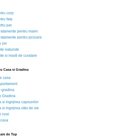
ntru corp
tru fata
ntru par
tratamente pentru maini
tratamente pentru picioare
u zer
te naturiste
te si masti de curatare
ru Casa si Gradina
de casa
 apartament
e gradina
e Gradina
 si ingrijirea capsunilor
 si ingrijirea vitei de vie
 rosii
 casa
nare de Top