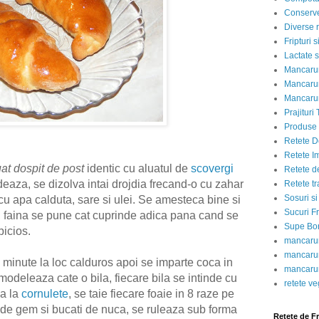
Conserve
Diverse r
Fripturi 
Lactate s
Mancarur
Mancarur
Mancarur
Prajituri 
Produse d
Retete D
Retete I
uat dospit de post
identic cu aluatul de
scovergi
Retete d
eaza, se dizolva intai drojdia frecand-o cu zahar
Retete tr
Sosuri si
cu apa calduta, sare si ulei. Se amesteca bine si
Sucuri Fr
a, faina se pune cat cuprinde adica pana cand se
Supe Bor
ipicios.
mancarur
mancarur
 minute la loc calduros apoi se imparte coca in
mancarur
modeleaza cate o bila, fiecare bila se intinde cu
retete v
a la
cornulete
, se taie fiecare foaie in 8 raze pe
e de gem si bucati de nuca, se ruleaza sub forma
Retete de F