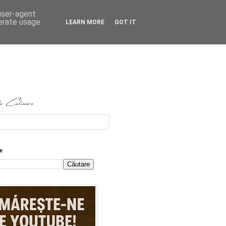
 user-agent
nerate usage
LEARN MORE
GOT IT
e