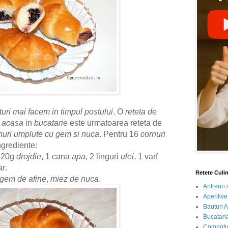
turi mai facem in timpul postului
. O
reteta de
i
acasa
in
bucatarie
este urmatoarea reteta de
nuri umplute cu gem si nuca
. Pentru 16
cornuri
ngrediente:
, 20g
drojdie
, 1 cana
apa
, 2 linguri
ulei
, 1 varf
ar
.
Retete Culi
gem de afine
,
miez de nuca
.
Antreuri 
Aperitive
Bauturi A
Bucataria
Compotur