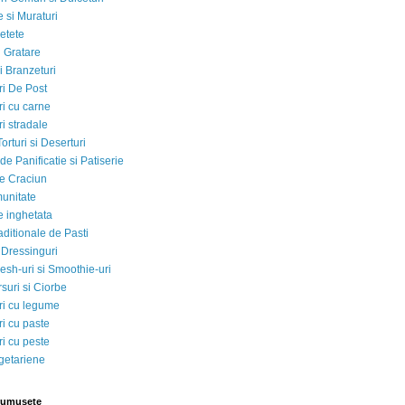
 si Muraturi
etete
si Gratare
i Branzeturi
i De Post
i cu carne
i stradale
Torturi si Deserturi
e Panificatie si Patiserie
e Craciun
munitate
e inghetata
aditionale de Pasti
 Dressinguri
esh-uri si Smoothie-uri
suri si Ciorbe
i cu legume
i cu paste
i cu peste
egetariene
rumusete