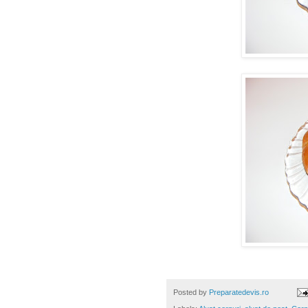
Posted by
Preparatedevis.ro