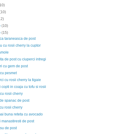
10)
(10)
12)
ie
(10)
e
(15)
ca taraneasca de post
 cu rosii cherry la cuptor
amole
ta de post cu ciuperci intregi
ri cu gem de post
 cu pesmet
ci cu rosii cherry la tigaie
 copti in coaja cu tofu si rosii
cu rosii cherry
 de spanac de post
cu rosii cherry
ai buna reteta cu avocado
i manastiresti de post
su de post