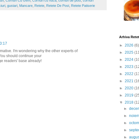
uri
,
Cornuri Cu Gem
,
Cornuri cu nuca
,
cornuri de post
,
cornuri
iuri
,
gustari
,
Mancare
,
Retete
,
Retete De Post
,
Retete Patiserie
Arhiva Rete
10:17
►
2026
(6)
rmative. I'm wondering why the other experts of
►
2025
(1
. You should continue your
►
2024
(1
uge readers' base already!
►
2023
(1
►
2022
(1
►
2021
(1
►
2020
(1
►
2019
(2
▼
2018
(1
►
dece
►
noie
►
octo
►
sept
►
augu