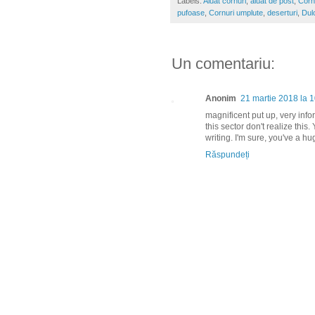
Labels:
Aluat cornuri
,
aluat de post
,
Corn
pufoase
,
Cornuri umplute
,
deserturi
,
Dulc
Un comentariu:
Anonim
21 martie 2018 la 
magnificent put up, very info
this sector don't realize this
writing. I'm sure, you've a h
Răspundeți