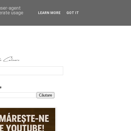
 user-agent
nerate usage
LEARN MORE
GOT IT
e