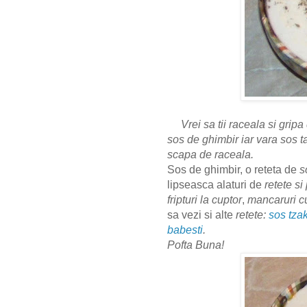
Vrei sa tii raceala si grip
sos de ghimbir iar vara sos ta
scapa de raceala.
Sos de ghimbir, o reteta de
s
lipseasca alaturi de
retete si
fripturi la cuptor
,
mancaruri c
sa vezi si alte
retete:
sos tzak
babesti
.
Pofta Buna!