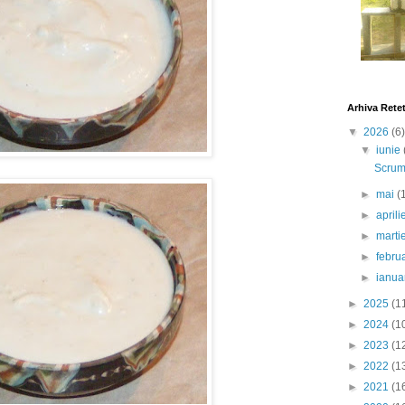
Arhiva Rete
▼
2026
(6)
▼
iunie
Scrumb
►
mai
(
►
april
►
marti
►
febru
►
ianua
►
2025
(1
►
2024
(1
►
2023
(1
►
2022
(1
►
2021
(1