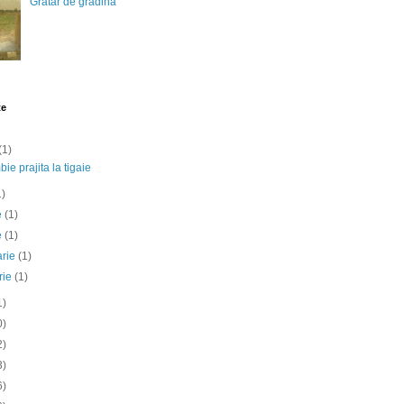
Gratar de gradina
te
(1)
ie prajita la tigaie
1)
ie
(1)
e
(1)
arie
(1)
rie
(1)
1)
0)
2)
3)
6)