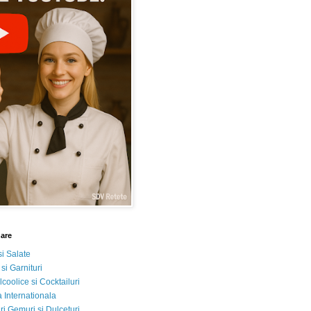
nare
si Salate
 si Garnituri
lcoolice si Cocktailuri
 Internationala
i Gemuri si Dulceturi