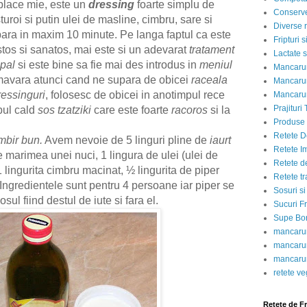
 place mie, este un
dressing
foarte simplu de
Conserve
sturoi si putin ulei de masline, cimbru, sare si
Diverse r
para in maxim 10 minute. Pe langa faptul ca este
Fripturi 
tos si sanatos, mai este si un adevarat
tratament
Lactate s
ipal
si
este bine sa fie mai des introdus in
meniul
Mancarur
mav
a
ra atunci cand ne supara de obicei
raceala
Mancarur
ressinguri
, folosesc de obicei in anotimpul rece
Mancarur
Prajituri 
mpul cald
sos tzatziki
care este foarte
racoros
si la
Produse d
Retete D
mbir bun.
Avem nevoie de 5 linguri pline de
iaurt
Retete I
 marimea unei nuci, 1 lingura de ulei (ulei de
Retete d
1 lingurita cimbru macinat, ½ lingurita de piper
Retete tr
 Ingredientele sunt pentru
4
persoane iar piper se
Sosuri si
ul fiind destul de iute si fara el.
Sucuri Fr
Supe Bor
mancarur
mancarur
mancarur
retete v
Retete de F