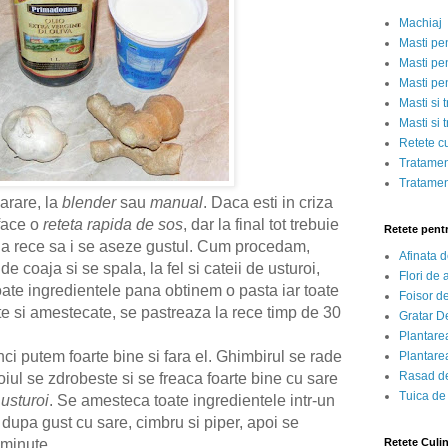
Machiaj
Masti pe
Masti pen
Masti pe
Masti si 
Masti si 
Retete c
Tratamen
Tratamen
arare, la
blender
sau
manual
. Daca esti in criza
 face o
reteta rapida de sos
, dar la final tot trebuie
Retete pent
la rece sa i se aseze gustul. Cum procedam,
Afinata 
e coaja si se spala, la fel si cateii de usturoi,
Flori de
oate ingredientele pana obtinem o pasta iar toate
Foisor d
te si amestecate, se pastreaza la rece timp de 30
Gratar D
Plantarea
i putem foarte bine si fara el. Ghimbirul se rade
Plantarea
Rasad de
oiul se zdrobeste si se freaca foarte bine cu sare
Tuica de
usturoi
. Se amesteca toate ingredientele intr-un
dupa gust cu sare, cimbru si piper, apoi se
Retete Culi
0 minute.