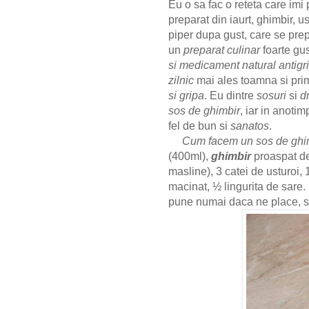
Eu o sa fac o reteta
care imi
preparat din iaurt, ghimbir, u
piper dupa gust, care se pre
un
preparat culinar
foarte gus
si medicament natural antigr
zilnic
mai ales toamna si pri
si gripa
. Eu dintre
sosuri
si
d
sos de ghimbir
, iar in anoti
fel de bun si
sanatos
.
Cum facem un sos de ghi
(400ml),
ghimbir
proaspat de
masline), 3 catei de usturoi, 
macinat, ½ lingurita de sare.
pune numai daca ne place, sos