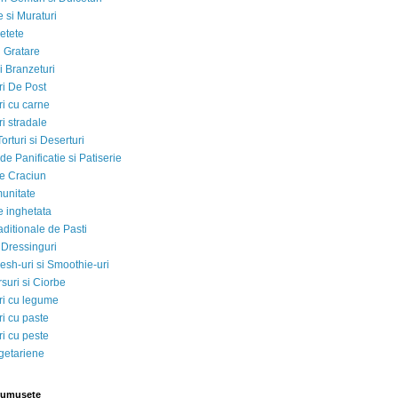
 si Muraturi
etete
si Gratare
i Branzeturi
i De Post
i cu carne
i stradale
Torturi si Deserturi
e Panificatie si Patiserie
e Craciun
munitate
e inghetata
aditionale de Pasti
 Dressinguri
esh-uri si Smoothie-uri
suri si Ciorbe
i cu legume
i cu paste
i cu peste
egetariene
rumusete