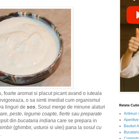
 foarte aromat si placut picant avand o iuteala
revigoreaza, o sa simti imediat cum organismul
Retete Culi
va linguri de
sos
. Sosul merge de minune alaturi
tare
,
peste
,
legume coapte, fierte sau preparate
Antreuri 
Aperitive
ipsit din
bucataria indiana
care se prepara in
Bauturi A
himbir
(ghimbir, usturoi si ulei) pana la
sosul cu
Bucataria
.
Compotur