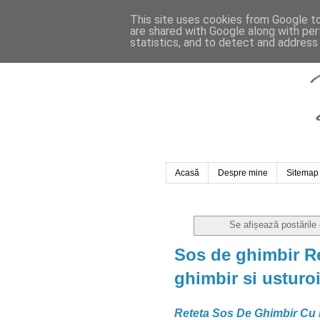
This site uses cookies from Google to 
are shared with Google along with per
statistics, and to detect and address
Acasă
Despre mine
Sitemap
Se afișează postările
Sos de ghimbir Re
ghimbir si usturo
Reteta Sos De Ghimbir Cu Ia