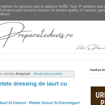
deliver its services and to analyze traffic. Your IP address and
formance and security metrics to ensure quality of service, ge
 abuse.
Caută pe sit
 cu eticheta
Antigripal
.
Afișați toate postările
tete dressing de iaurt cu
i
urt Si Usturoi - Retete Sosuri Si Dressinguri