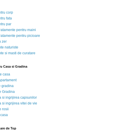
ntru corp
tru fata
ntru par
tratamente pentru maini
tratamente pentru picioare
u zer
te naturiste
te si masti de curatare
ru Casa si Gradina
de casa
 apartament
e gradina
e Gradina
 si ingrijirea capsunilor
 si ingrijirea vitei de vie
 rosii
 casa
nare de Top