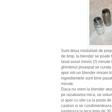
Sunt doua modalitati de prep
de timp, la blender se poate
lasat sosul minim 15 minute 
ghimbirul proaspat se curata d
apoi intr-un blender mixam t
ingredientele sunt bine pasa
minute.
Daca nu vrem la blender atunc
pe razatoarea mica, iar ustur
si apoi cu ulei ca la
pasta de 
castron si se condimenteaza 
pastreaza la rece timp de 3