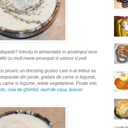
a departe? Introdu in alimentatie in anotimpul rece
tiki cu mult marar proaspat si usturoi si poti
os picant
, un
dressing gustos
care n-ar trebui sa
 preparate din peste
,
gratare de carne si legume
,
u carne si legume
,
retete vegetariene
.
Poate vrei
iki
,
ceai de ghimbir
,
iaurt de casa
,
leacuri