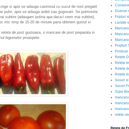
Conserve
inge si apoi se adauga castronul cu sucul de rosii pregatit
Diverse r
be putin, apoi se adauga ardeii sau gogosarii. Se potriveste
Fripturi 
mai subtire (adaugam putina apa daca-l vrem mai subtire),
 foc mic timp de 15-20 de minute pana obtinem gustul si
Lactate s
Mancarur
o
reteta de post
gustoasa, o
mancare de post
preparata in
Mancarur
nul legumelor
proaspete.
Mancarur
Prajituri 
Produse d
Retete D
Retete I
Retete d
Retete tr
Sosuri si
Sucuri Fr
Supe Bor
mancarur
mancarur
mancarur
retete v
Retete de F