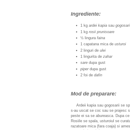
Ingrediente:
1 kg
ardei kapia
sau
gogosari
1 kg
rosii prunisoare
½ lingura
faina
1 capatana mica de
usturoi
2 linguri de
ulei
1 lingurita de
zahar
sare
dupa gust
piper
dupa gust
2 foi de
dafin
Mod de preparare:
Ardeii kapia sau gogosarii se spal
s-au uscat se coc sau se prajesc si
peste ei sa se abureasca. Dupa ce 
Rosiile se spala, usturoiul se cura
razatoare mica (fara coaja) si amest