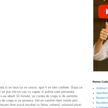
Retete Culi
a si se lasa sa se usuce, apoi li se taie coditele. Dupa ce
Antreuri 
 se pun intr-un vas cu capac si putina sare presarata
Aperitive
s-au aburit 10 minute, se curata de coaja si de seminte.
Bauturi A
ta de coaja si se piseaza.
Intr-un castron dam rosiile prin
Bucataria
ecam bine sucul rezultat cu faina, zaharul, usturoiul pisat,
Compotur