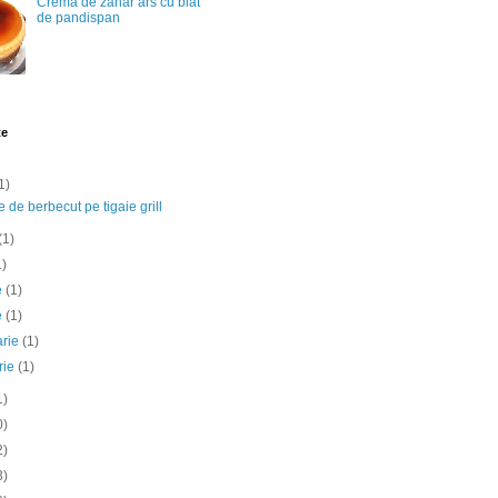
Crema de zahar ars cu blat
de pandispan
te
1)
e de berbecut pe tigaie grill
(1)
1)
ie
(1)
e
(1)
arie
(1)
rie
(1)
1)
0)
2)
3)