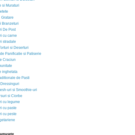
 si Muraturi
etete
si Gratare
i Branzeturi
i De Post
i cu carne
i stradale
Torturi si Deserturi
e Panificatie si Patiserie
e Craciun
munitate
e inghetata
aditionale de Pasti
 Dressinguri
esh-uri si Smoothie-uri
suri si Ciorbe
i cu legume
i cu paste
i cu peste
egetariene
rumusete