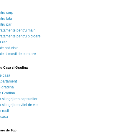
ntru corp
tru fata
ntru par
tratamente pentru maini
tratamente pentru picioare
u zer
te naturiste
te si masti de curatare
ru Casa si Gradina
de casa
 apartament
e gradina
e Gradina
 si ingrijirea capsunilor
 si ingrijirea vitei de vie
 rosii
 casa
nare de Top