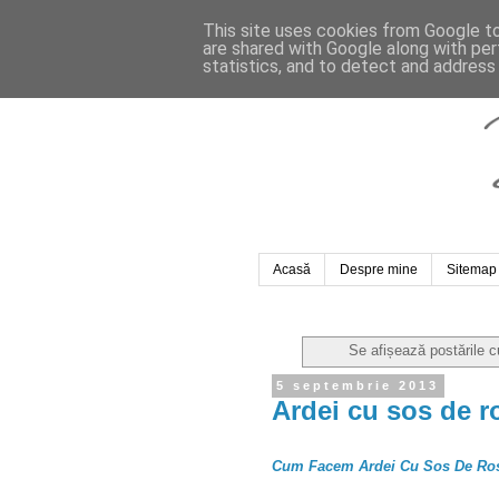
This site uses cookies from Google to 
are shared with Google along with per
statistics, and to detect and address
Acasă
Despre mine
Sitemap
Se afișează postările 
5 septembrie 2013
Ardei cu sos de ro
Cum Facem Ardei Cu Sos De Rosi