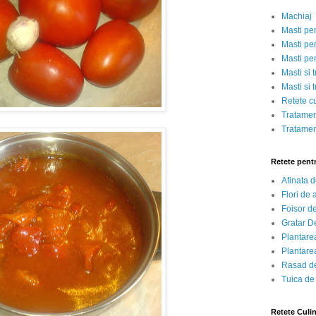
Machiaj
Masti pe
Masti pen
Masti pe
Masti si 
Masti si 
Retete c
Tratamen
Tratamen
Retete pent
Afinata 
Flori de
Foisor d
Gratar D
Plantarea
Plantarea
Rasad de
Tuica de
Retete Culi