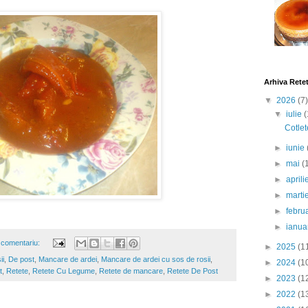
Arhiva Rete
▼
2026
(7)
▼
iulie
(
Cotlet
►
iunie
►
mai
(
►
april
►
marti
►
febru
►
ianua
 comentariu:
►
2025
(1
ii
,
De post
,
Mancare de ardei
,
Mancare de ardei cu sos de rosii
,
►
2024
(1
t
,
Retete
,
Retete Cu Legume
,
Retete de mancare
,
Retete De Post
►
2023
(1
►
2022
(1