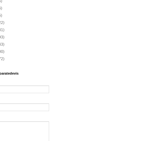
6)
6)
5)
22)
81)
93)
43)
00)
72)
paratedevis