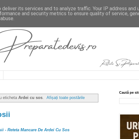
deliver its services and to analyze traffic. Your IP address and
formance and security metrics to ensure quality of service, ge
 abuse.
Caută pe sit
cu eticheta
Ardei cu sos
.
Afișați toate postările
sii
i - Reteta Mancare De Ardei Cu Sos