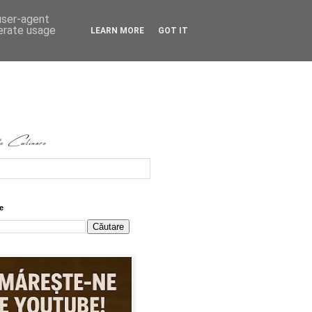
 user-agent
nerate usage
LEARN MORE
GOT IT
e