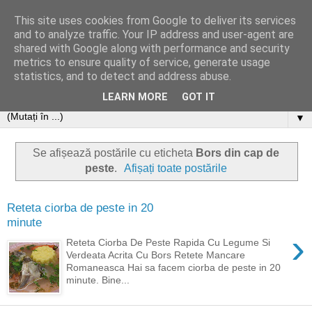
This site uses cookies from Google to deliver its services
and to analyze traffic. Your IP address and user-agent are
shared with Google along with performance and security
metrics to ensure quality of service, generate usage
statistics, and to detect and address abuse.
LEARN MORE
GOT IT
▼
Se afișează postările cu eticheta
Bors din cap de
peste
.
Afișați toate postările
Reteta ciorba de peste in 20
minute
›
Reteta Ciorba De Peste Rapida Cu Legume Si
Verdeata Acrita Cu Bors Retete Mancare
Romaneasca Hai sa facem ciorba de peste in 20
minute. Bine...