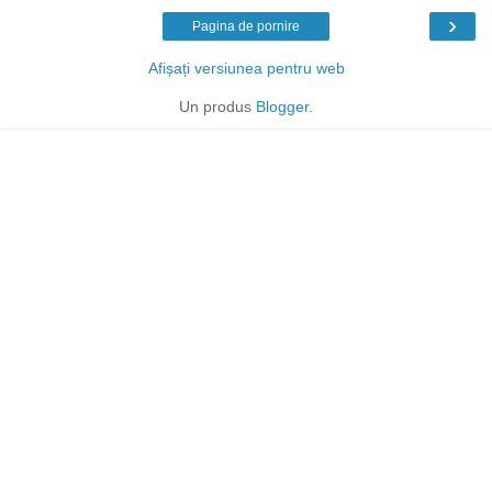
›
Pagina de pornire
Afișați versiunea pentru web
Un produs
Blogger
.