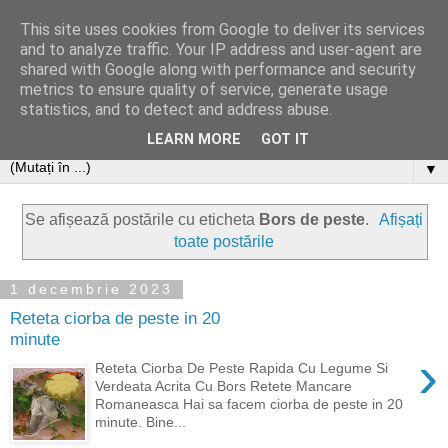
This site uses cookies from Google to deliver its services
and to analyze traffic. Your IP address and user-agent are
shared with Google along with performance and security
metrics to ensure quality of service, generate usage
statistics, and to detect and address abuse.
LEARN MORE
GOT IT
▼
Se afișează postările cu eticheta
Bors de peste
.
Afișați
toate postările
1 decembrie 2023
Reteta ciorba de peste in 20
minute
›
Reteta Ciorba De Peste Rapida Cu Legume Si
Verdeata Acrita Cu Bors Retete Mancare
Romaneasca Hai sa facem ciorba de peste in 20
minute. Bine...