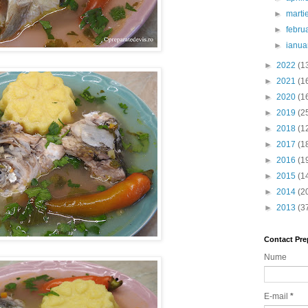
►
marti
►
febru
►
ianua
►
2022
(1
►
2021
(1
►
2020
(1
►
2019
(2
►
2018
(1
►
2017
(1
►
2016
(1
►
2015
(1
►
2014
(2
►
2013
(3
Contact Pre
Nume
E-mail
*