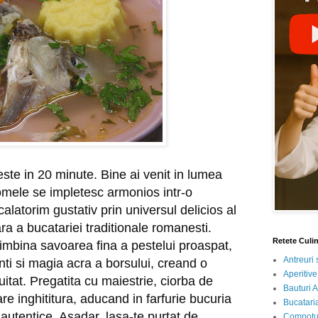
ste in 20 minute. Bine ai venit in lumea
omele se impletesc armonios intr-o
calatorim gustativ prin universul delicios al
a a bucatariei traditionale romanesti.
Retete Culi
imbina savoarea fina a pestelui proaspat,
Antreuri 
nti si magia acra a borsului, creand o
Aperitive
itat. Pregatita cu maiestrie, ciorba de
Bauturi A
are inghititura, aducand in farfurie bucuria
Bucataria
 autentice. Asadar, lasa-te purtat de
Compotur