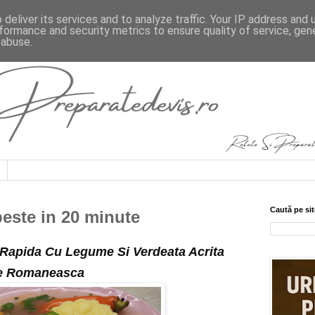
deliver its services and to analyze traffic. Your IP address and
formance and security metrics to ensure quality of service, ge
 abuse.
Caută pe sit
peste in 20 minute
 Rapida Cu Legume Si Verdeata Acrita
re Romaneasca