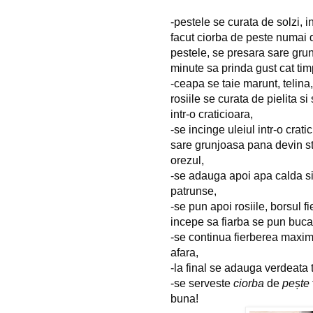
-pestele se curata de solzi, 
facut ciorba de peste numai di
pestele, se presara sare gru
minute sa prinda gust cat ti
-ceapa se taie marunt, telina
rosiile se curata de pielita si
intr-o craticioara,
-se incinge uleiul intr-o crat
sare grunjoasa pana devin s
orezul,
-se adauga apoi apa calda si
patrunse,
-se pun apoi rosiile, borsul f
incepe sa fiarba se pun bucat
-se continua fierberea maxim
afara,
-la final se adauga verdeata 
-se serveste
ciorba
de
pește
buna!