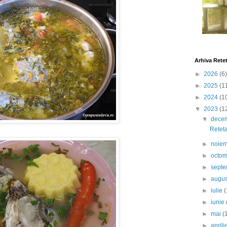
Arhiva Rete
►
2026
(6)
►
2025
(1
►
2024
(1
▼
2023
(1
▼
dece
Reteta
►
noie
►
octo
►
sept
►
augu
►
iulie
(
►
iunie
►
mai
(
►
april