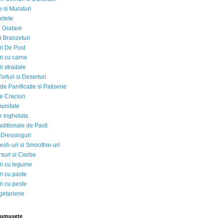
 si Muraturi
etete
si Gratare
i Branzeturi
i De Post
i cu carne
i stradale
Torturi si Deserturi
e Panificatie si Patiserie
e Craciun
munitate
e inghetata
aditionale de Pasti
 Dressinguri
esh-uri si Smoothie-uri
suri si Ciorbe
i cu legume
i cu paste
i cu peste
egetariene
rumusete