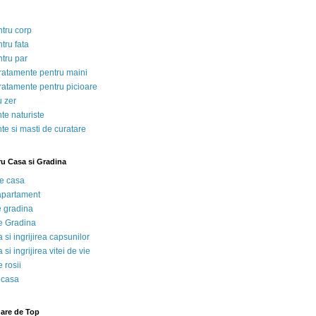
ntru corp
tru fata
ntru par
tratamente pentru maini
tratamente pentru picioare
u zer
te naturiste
te si masti de curatare
ru Casa si Gradina
de casa
 apartament
e gradina
e Gradina
 si ingrijirea capsunilor
 si ingrijirea vitei de vie
 rosii
 casa
nare de Top