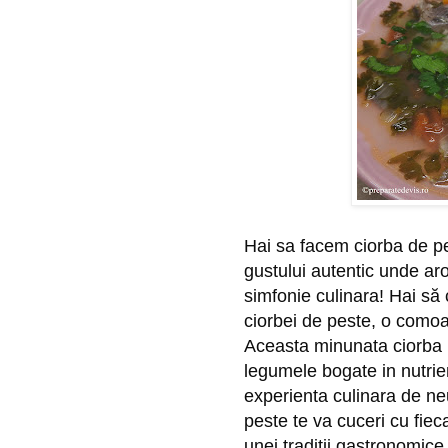
Hai sa facem ciorba de pe
gustului autentic unde ar
simfonie culinara! Hai să 
ciorbei de peste, o comoar
Aceasta minunata ciorba 
legumele bogate in nutrie
experienta culinara de neu
peste te va cuceri cu fiec
unei traditii gastronomice