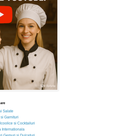
nare
si Salate
 si Garnituri
lcoolice si Cocktailuri
 Internationala
i Gemuri si Dulceturi