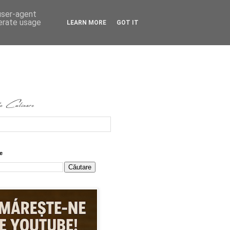
 user-agent
nerate usage
LEARN MORE
GOT IT
e