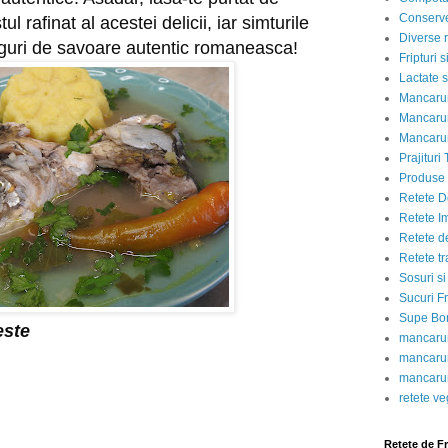
Conserve
l rafinat al acestei delicii, iar simturile
Diverse r
aguri de savoare autentic romaneasca!
Fripturi 
Lactate s
Mancarur
Mancarur
Mancarur
Prajituri 
Produse d
Retete D
Retete I
Retete d
Retete tr
Sosuri si
Sucuri Fr
Supe Bor
este
mancarur
mancarur
mancarur
retete v
Retete de F