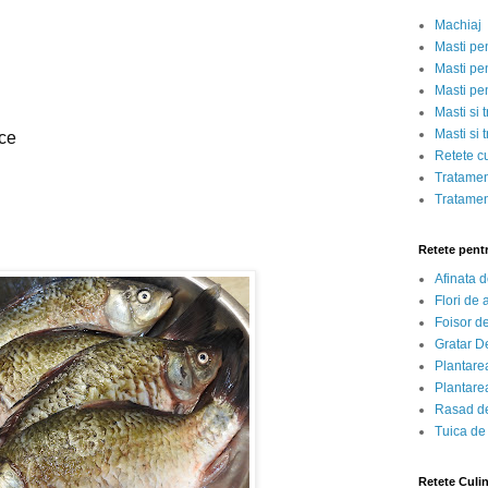
Machiaj
Masti pe
Masti pen
Masti pe
Masti si 
Masti si 
lce
Retete c
Tratamen
Tratamen
Retete pent
Afinata 
Flori de
Foisor d
Gratar D
Plantarea
Plantarea
Rasad de
Tuica de
Retete Culi