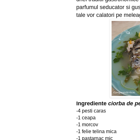
parfumul seducator si gustu
tale vor calatori pe mele
Ingrediente
ciorba de p
-4 pesti caras
-1 ceapa
-1 morcov
-1 felie telina mica
-1 pastarnac mic