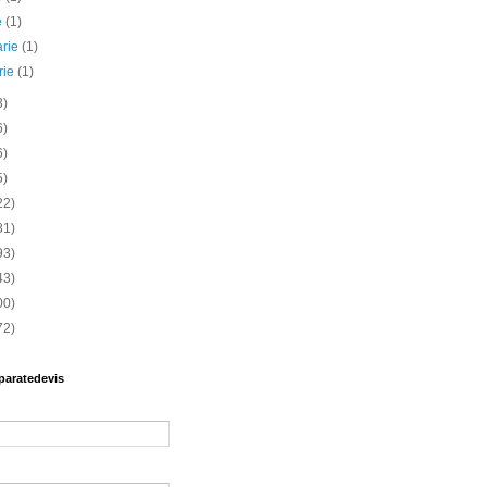
e
(1)
arie
(1)
rie
(1)
3)
6)
6)
5)
22)
81)
93)
43)
00)
72)
paratedevis