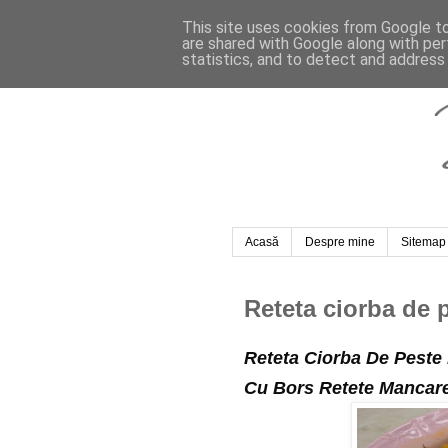
This site uses cookies from Google to 
are shared with Google along with per
statistics, and to detect and address
Acasă
Despre mine
Sitemap
Reteta ciorba de 
Reteta Ciorba De Peste
Cu Bors Retete Manca