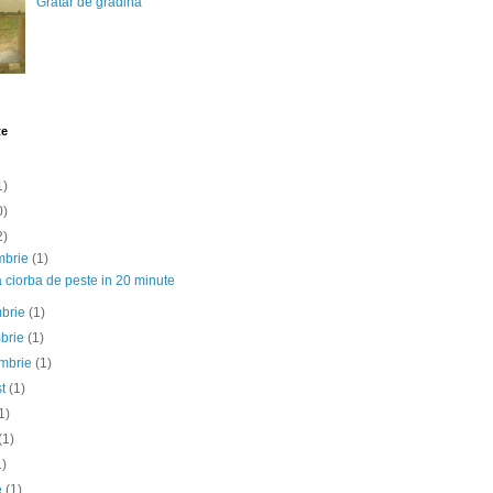
Gratar de gradina
te
1)
0)
2)
mbrie
(1)
 ciorba de peste in 20 minute
mbrie
(1)
mbrie
(1)
embrie
(1)
st
(1)
1)
(1)
1)
ie
(1)