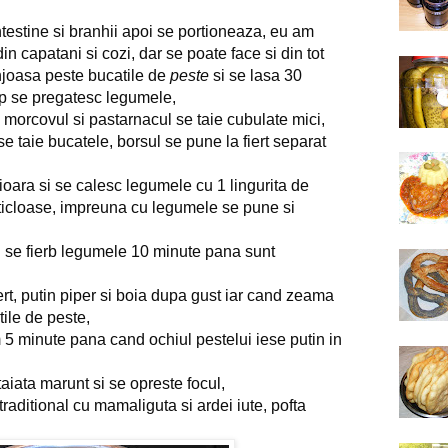
intestine si branhii apoi se portioneaza, eu am
n capatani si cozi, dar se poate face si din tot
njoasa peste bucatile de
peste
si se lasa 30
mp se pregatesc legumele,
, morcovul si pastarnacul se taie cubulate mici,
 se taie bucatele, borsul se pune la fiert separat
icioara si se calesc legumele cu 1 lingurita de
ticloase, impreuna cu legumele se pune si
 se fierb legumele 10 minute pana sunt
iert, putin piper si boia dupa gust iar cand zeama
ile de peste,
 5 minute pana cand ochiul pestelui iese putin in
taiata marunt si se opreste focul,
traditional cu mamaliguta si ardei iute, pofta