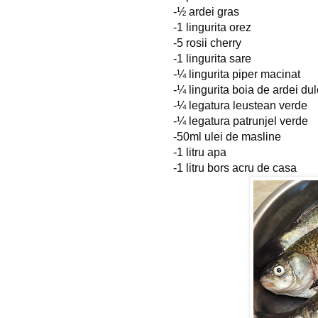
-½ ardei gras
-1 lingurita orez
-5 rosii cherry
-1 lingurita sare
-¼ lingurita piper macinat
-¼ lingurita boia de ardei du
-¼ legatura leustean verde
-¼ legatura patrunjel verde
-50ml ulei de masline
-1 litru apa
-1 litru bors acru de casa