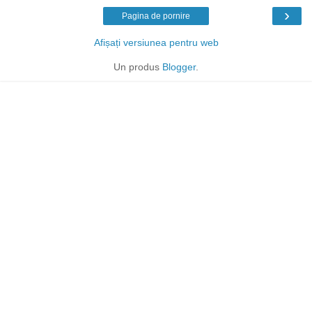
›
Pagina de pornire
Afișați versiunea pentru web
Un produs
Blogger
.