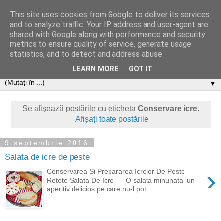
This site uses cookies from Google to deliver its services
and to analyze traffic. Your IP address and user-agent are
shared with Google along with performance and security
metrics to ensure quality of service, generate usage
statistics, and to detect and address abuse.
LEARN MORE
GOT IT
▼
Se afișează postările cu eticheta
Conservare icre
.
Afișați toate postările
9 septembrie 2016
Salata de icre de peste
›
Conservarea Si Prepararea Icrelor De Peste –
Retete Salata De Icre O salata minunata, un
aperitiv delicios pe care nu-l poti...