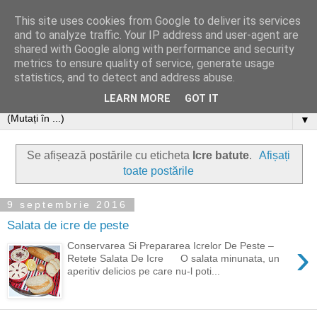
This site uses cookies from Google to deliver its services
and to analyze traffic. Your IP address and user-agent are
shared with Google along with performance and security
metrics to ensure quality of service, generate usage
statistics, and to detect and address abuse.
LEARN MORE
GOT IT
▼
Se afișează postările cu eticheta
Icre batute
.
Afișați
toate postările
9 septembrie 2016
Salata de icre de peste
›
Conservarea Si Prepararea Icrelor De Peste –
Retete Salata De Icre O salata minunata, un
aperitiv delicios pe care nu-l poti...