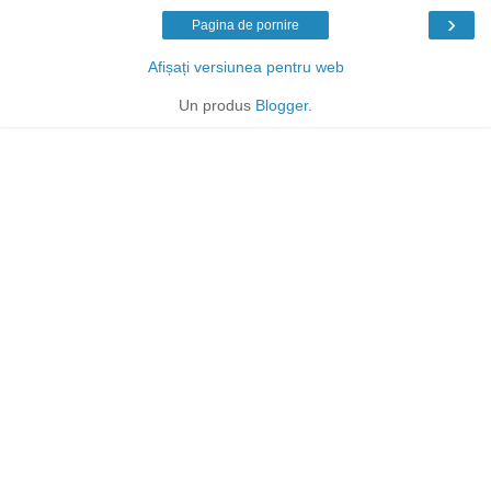
›
Pagina de pornire
Afișați versiunea pentru web
Un produs
Blogger
.