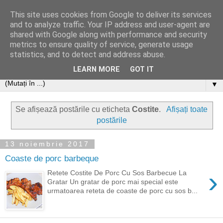
This site uses cookies from Google to deliver its services
and to analyze traffic. Your IP address and user-agent are
shared with Google along with performance and security
metrics to ensure quality of service, generate usage
statistics, and to detect and address abuse.
LEARN MORE
GOT IT
▼
Se afișează postările cu eticheta
Costite
.
Afișați toate
postările
13 noiembrie 2017
Coaste de porc barbeque
›
Retete Costite De Porc Cu Sos Barbecue La
Gratar Un gratar de porc mai special este
urmatoarea reteta de coaste de porc cu sos b...